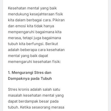
Kesehatan mental yang baik
mendukung kesejahteraan fisik
kita dalam berbagai cara. Pikiran
dan emosi kita tidak hanya
mempengaruhi bagaimana kita
merasa, tetapi juga bagaimana
tubuh kita berfungsi. Berikut
adalah beberapa cara kesehatan
mental yang baik dapat
memengaruhi kesehatan fisik:
1.
Mengurangi Stres dan
Dampaknya pada Tubuh
Stres kronis adalah salah satu
masalah kesehatan mental yang
dapat berdampak besar pada
tubuh. Ketika seseorang merasa