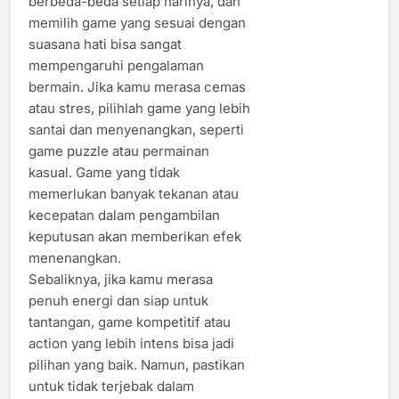
berbeda-beda setiap harinya, dan
memilih game yang sesuai dengan
suasana hati bisa sangat
mempengaruhi pengalaman
bermain. Jika kamu merasa cemas
atau stres, pilihlah game yang lebih
santai dan menyenangkan, seperti
game puzzle atau permainan
kasual. Game yang tidak
memerlukan banyak tekanan atau
kecepatan dalam pengambilan
keputusan akan memberikan efek
menenangkan.
Sebaliknya, jika kamu merasa
penuh energi dan siap untuk
tantangan, game kompetitif atau
action yang lebih intens bisa jadi
pilihan yang baik. Namun, pastikan
untuk tidak terjebak dalam