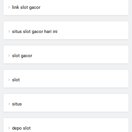
link slot gacor
situs slot gacor hari ini
slot gacor
slot
situs
depo slot