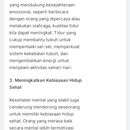
yang mendukung kesejahteraan
emosional, seperti berbicara
dengan orang yang dipercaya atau
melakukan olahraga, kualitas tidur
kita dapat meningkat. Tidur yang
cukup membantu tubuh untuk
memperbaiki sel-sel, memperkuat
sistem kekebalan tubuh, dan
mengembalikan energi untuk
menjalani aktivitas sehari-hari.
3.
Meningkatkan Kebiasaan Hidup
Sehat
Kesehatan mental yang stabil juga
cenderung mendorong seseorang
untuk memiliki kebiasaan hidup
sehat. Orang yang merasa baik
secara mental lebih termotivasi