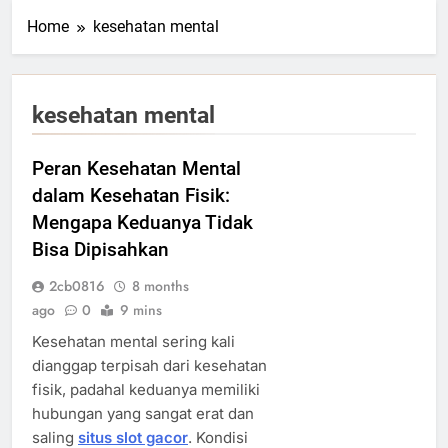
Home
kesehatan mental
kesehatan mental
Peran Kesehatan Mental
dalam Kesehatan Fisik:
Mengapa Keduanya Tidak
Bisa Dipisahkan
2cb0816
8 months
ago
0
9 mins
Kesehatan mental sering kali
dianggap terpisah dari kesehatan
fisik, padahal keduanya memiliki
hubungan yang sangat erat dan
saling
situs slot gacor
. Kondisi