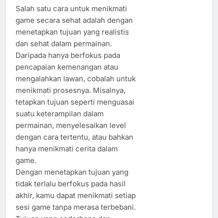
Salah satu cara untuk menikmati
game secara sehat adalah dengan
menetapkan tujuan yang realistis
dan sehat dalam permainan.
Daripada hanya berfokus pada
pencapaian kemenangan atau
mengalahkan lawan, cobalah untuk
menikmati prosesnya. Misalnya,
tetapkan tujuan seperti menguasai
suatu keterampilan dalam
permainan, menyelesaikan level
dengan cara tertentu, atau bahkan
hanya menikmati cerita dalam
game.
Dengan menetapkan tujuan yang
tidak terlalu berfokus pada hasil
akhir, kamu dapat menikmati setiap
sesi game tanpa merasa terbebani.