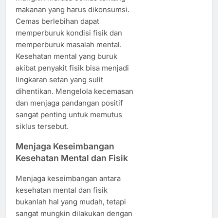
makanan yang harus dikonsumsi.
Cemas berlebihan dapat
memperburuk kondisi fisik dan
memperburuk masalah mental.
Kesehatan mental yang buruk
akibat penyakit fisik bisa menjadi
lingkaran setan yang sulit
dihentikan. Mengelola kecemasan
dan menjaga pandangan positif
sangat penting untuk memutus
siklus tersebut.
Menjaga Keseimbangan
Kesehatan Mental dan Fisik
Menjaga keseimbangan antara
kesehatan mental dan fisik
bukanlah hal yang mudah, tetapi
sangat mungkin dilakukan dengan