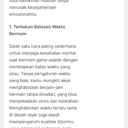
bisa menikmati hiburan tanpa
merusak kesejahteraan
emosionalmu.
1. Tentukan Batasan Waktu
Bermain
Salah satu cara paling sederhana
untuk menjaga kesehatan mental
saat bermain game adalah dengan
menetapkan batas waktu yang
jelas. Tanpa pengaturan waktu
yang baik, kamu mungkin akan
menghabiskan berjam-jam
bermain tanpa disadari, yang bisa
menyebabkan stres dan kelelahan.
Menghabiskan waktu terlalu lama
di depan layar juga dapat
mempengaruhi kualitas tidurmu,