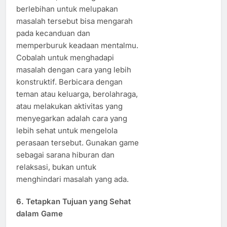
berlebihan untuk melupakan
masalah tersebut bisa mengarah
pada kecanduan dan
memperburuk keadaan mentalmu.
Cobalah untuk menghadapi
masalah dengan cara yang lebih
konstruktif. Berbicara dengan
teman atau keluarga, berolahraga,
atau melakukan aktivitas yang
menyegarkan adalah cara yang
lebih sehat untuk mengelola
perasaan tersebut. Gunakan game
sebagai sarana hiburan dan
relaksasi, bukan untuk
menghindari masalah yang ada.
6. Tetapkan Tujuan yang Sehat
dalam Game