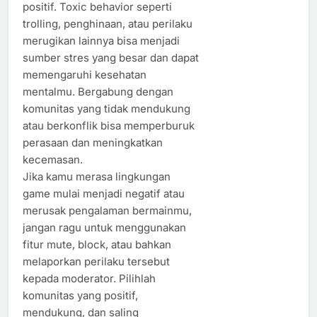
positif. Toxic behavior seperti
trolling, penghinaan, atau perilaku
merugikan lainnya bisa menjadi
sumber stres yang besar dan dapat
memengaruhi kesehatan
mentalmu. Bergabung dengan
komunitas yang tidak mendukung
atau berkonflik bisa memperburuk
perasaan dan meningkatkan
kecemasan.
Jika kamu merasa lingkungan
game mulai menjadi negatif atau
merusak pengalaman bermainmu,
jangan ragu untuk menggunakan
fitur mute, block, atau bahkan
melaporkan perilaku tersebut
kepada moderator. Pilihlah
komunitas yang positif,
mendukung, dan saling