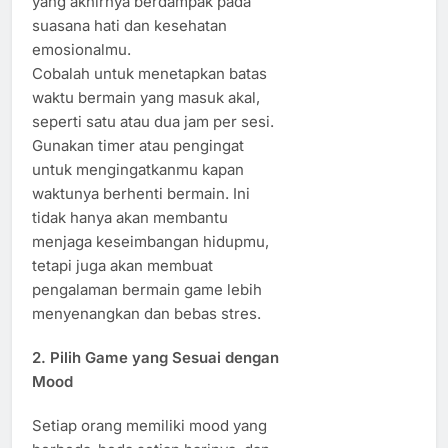
yang akhirnya berdampak pada
suasana hati dan kesehatan
emosionalmu.
Cobalah untuk menetapkan batas
waktu bermain yang masuk akal,
seperti satu atau dua jam per sesi.
Gunakan timer atau pengingat
untuk mengingatkanmu kapan
waktunya berhenti bermain. Ini
tidak hanya akan membantu
menjaga keseimbangan hidupmu,
tetapi juga akan membuat
pengalaman bermain game lebih
menyenangkan dan bebas stres.
2. Pilih Game yang Sesuai dengan
Mood
Setiap orang memiliki mood yang