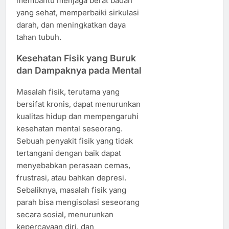
membantu menjaga berat badan
yang sehat, memperbaiki sirkulasi
darah, dan meningkatkan daya
tahan tubuh.
Kesehatan Fisik yang Buruk
dan Dampaknya pada Mental
Masalah fisik, terutama yang
bersifat kronis, dapat menurunkan
kualitas hidup dan mempengaruhi
kesehatan mental seseorang.
Sebuah penyakit fisik yang tidak
tertangani dengan baik dapat
menyebabkan perasaan cemas,
frustrasi, atau bahkan depresi.
Sebaliknya, masalah fisik yang
parah bisa mengisolasi seseorang
secara sosial, menurunkan
kepercayaan diri, dan