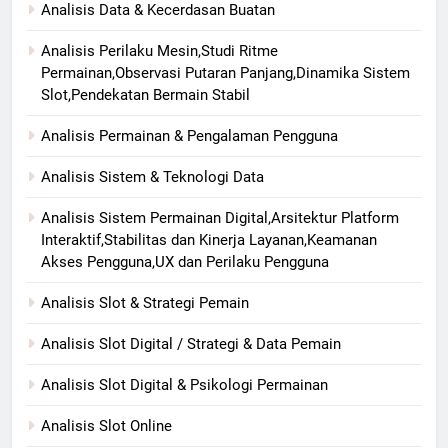
Analisis Data & Kecerdasan Buatan
Analisis Perilaku Mesin,Studi Ritme
Permainan,Observasi Putaran Panjang,Dinamika Sistem
Slot,Pendekatan Bermain Stabil
Analisis Permainan & Pengalaman Pengguna
Analisis Sistem & Teknologi Data
Analisis Sistem Permainan Digital,Arsitektur Platform
Interaktif,Stabilitas dan Kinerja Layanan,Keamanan
Akses Pengguna,UX dan Perilaku Pengguna
Analisis Slot & Strategi Pemain
Analisis Slot Digital / Strategi & Data Pemain
Analisis Slot Digital & Psikologi Permainan
Analisis Slot Online