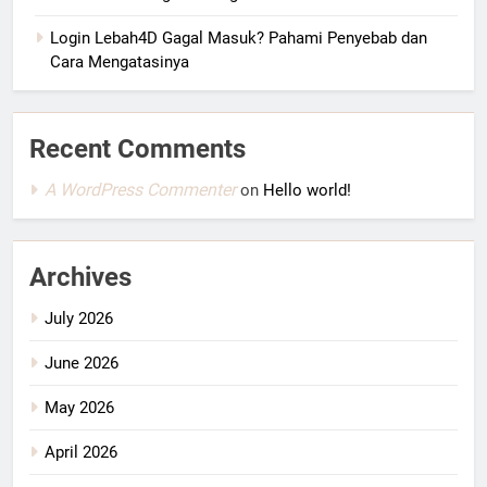
Login Lebah4D Gagal Masuk? Pahami Penyebab dan
Cara Mengatasinya
Recent Comments
A WordPress Commenter
on
Hello world!
Archives
July 2026
June 2026
May 2026
April 2026