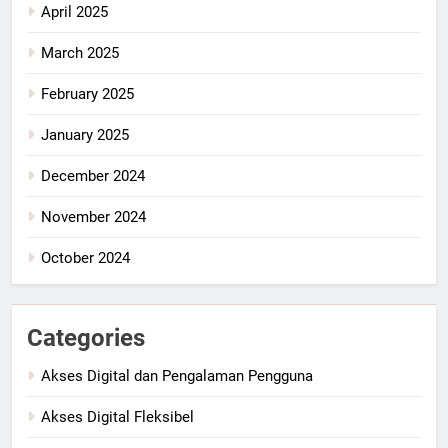
April 2025
March 2025
February 2025
January 2025
December 2024
November 2024
October 2024
Categories
Akses Digital dan Pengalaman Pengguna
Akses Digital Fleksibel