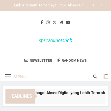
Skip
EDWINSLOT Login Resmi: Ciri Informasi Akses
to
yang Perlu Diperhatikan
content
Login Edwinslot dan Cara Memastikan Akses
Tetap Lancar di Berbagai Perangkat
TIARA4D Login sebagai Akses Digital yang Lebih
Terarah
Link Alternatif Terpercaya untuk Akses Online
yang Lebih Aman
EDWINSLOT Login Resmi: Ciri Informasi Akses
yang Perlu Diperhatikan
SPSC 20 Knots
Dapatkan Layanan Profesional Dalam
Login Edwinslot dan Cara Memastikan Akses
NEWSLETTER
RANDOM NEWS
Nob
Tetap Lancar di Berbagai Perangkat
Industri Maritim Dengan SPSC 20 Knots
Nob. Solusi Untuk Kebutuhan Kelautan.
MENU
ARA4D Login sebagai Akses Digital yang Lebih Terarah
HEADLINES
Month Ago