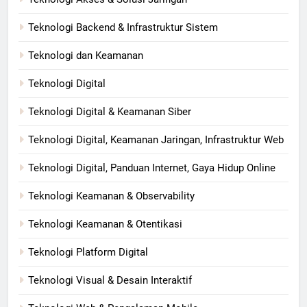
Teknologi Backend & Infrastruktur Sistem
Teknologi dan Keamanan
Teknologi Digital
Teknologi Digital & Keamanan Siber
Teknologi Digital, Keamanan Jaringan, Infrastruktur Web
Teknologi Digital, Panduan Internet, Gaya Hidup Online
Teknologi Keamanan & Observability
Teknologi Keamanan & Otentikasi
Teknologi Platform Digital
Teknologi Visual & Desain Interaktif