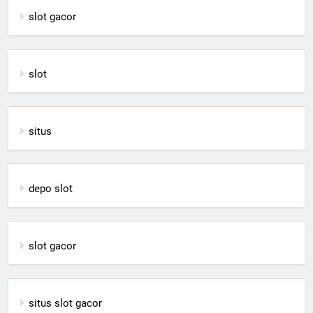
slot gacor
slot
situs
depo slot
slot gacor
situs slot gacor