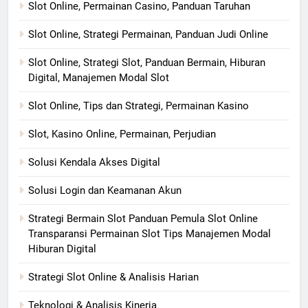
Slot Online, Permainan Casino, Panduan Taruhan
Slot Online, Strategi Permainan, Panduan Judi Online
Slot Online, Strategi Slot, Panduan Bermain, Hiburan
Digital, Manajemen Modal Slot
Slot Online, Tips dan Strategi, Permainan Kasino
Slot, Kasino Online, Permainan, Perjudian
Solusi Kendala Akses Digital
Solusi Login dan Keamanan Akun
Strategi Bermain Slot Panduan Pemula Slot Online
Transparansi Permainan Slot Tips Manajemen Modal
Hiburan Digital
Strategi Slot Online & Analisis Harian
Teknologi & Analisis Kinerja