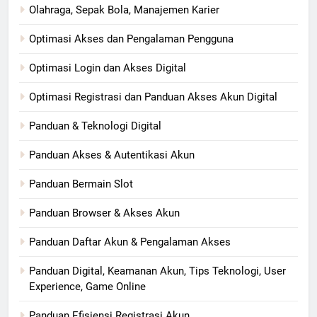
Olahraga, Sepak Bola, Manajemen Karier
Optimasi Akses dan Pengalaman Pengguna
Optimasi Login dan Akses Digital
Optimasi Registrasi dan Panduan Akses Akun Digital
Panduan & Teknologi Digital
Panduan Akses & Autentikasi Akun
Panduan Bermain Slot
Panduan Browser & Akses Akun
Panduan Daftar Akun & Pengalaman Akses
Panduan Digital, Keamanan Akun, Tips Teknologi, User
Experience, Game Online
Panduan Efisiensi Registrasi Akun