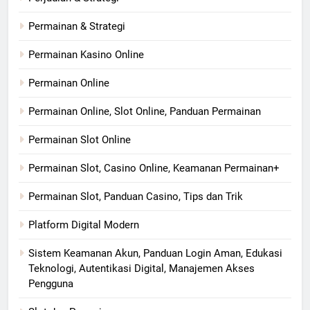
Permainan & Strategi
Permainan Kasino Online
Permainan Online
Permainan Online, Slot Online, Panduan Permainan
Permainan Slot Online
Permainan Slot, Casino Online, Keamanan Permainan+
Permainan Slot, Panduan Casino, Tips dan Trik
Platform Digital Modern
Sistem Keamanan Akun, Panduan Login Aman, Edukasi
Teknologi, Autentikasi Digital, Manajemen Akses
Pengguna