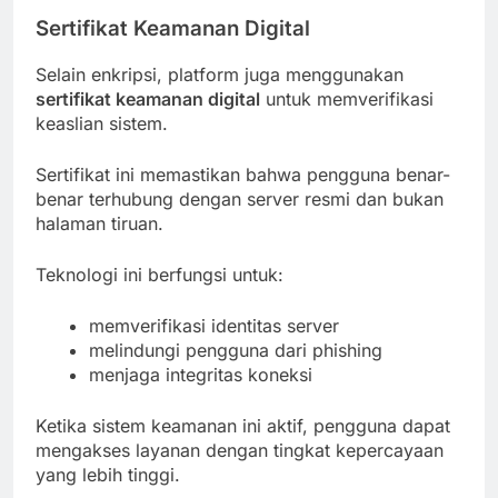
Sertifikat Keamanan Digital
Selain enkripsi, platform juga menggunakan
sertifikat keamanan digital
untuk memverifikasi
keaslian sistem.
Sertifikat ini memastikan bahwa pengguna benar-
benar terhubung dengan server resmi dan bukan
halaman tiruan.
Teknologi ini berfungsi untuk:
memverifikasi identitas server
melindungi pengguna dari phishing
menjaga integritas koneksi
Ketika sistem keamanan ini aktif, pengguna dapat
mengakses layanan dengan tingkat kepercayaan
yang lebih tinggi.