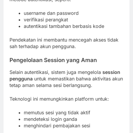
username dan password
verifikasi perangkat
autentikasi tambahan berbasis kode
Pendekatan ini membantu mencegah akses tidak
sah terhadap akun pengguna.
Pengelolaan Session yang Aman
Selain autentikasi, sistem juga mengelola
session
pengguna
untuk memastikan bahwa aktivitas akun
tetap aman selama sesi berlangsung.
Teknologi ini memungkinkan platform untuk:
memutus sesi yang tidak aktif
mendeteksi login ganda
menghindari pembajakan sesi