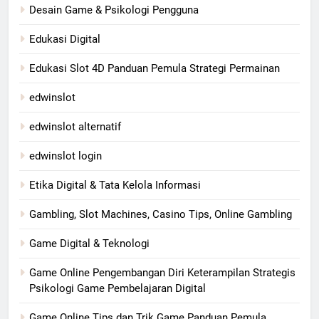
Desain Game & Psikologi Pengguna
Edukasi Digital
Edukasi Slot 4D Panduan Pemula Strategi Permainan
edwinslot
edwinslot alternatif
edwinslot login
Etika Digital & Tata Kelola Informasi
Gambling, Slot Machines, Casino Tips, Online Gambling
Game Digital & Teknologi
Game Online Pengembangan Diri Keterampilan Strategis
Psikologi Game Pembelajaran Digital
Game Online Tips dan Trik Game Panduan Pemula