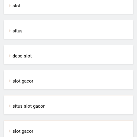
slot
situs
depo slot
slot gacor
situs slot gacor
slot gacor