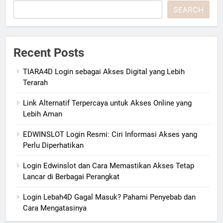
SEARCH
Recent Posts
TIARA4D Login sebagai Akses Digital yang Lebih
Terarah
Link Alternatif Terpercaya untuk Akses Online yang
Lebih Aman
EDWINSLOT Login Resmi: Ciri Informasi Akses yang
Perlu Diperhatikan
Login Edwinslot dan Cara Memastikan Akses Tetap
Lancar di Berbagai Perangkat
Login Lebah4D Gagal Masuk? Pahami Penyebab dan
Cara Mengatasinya