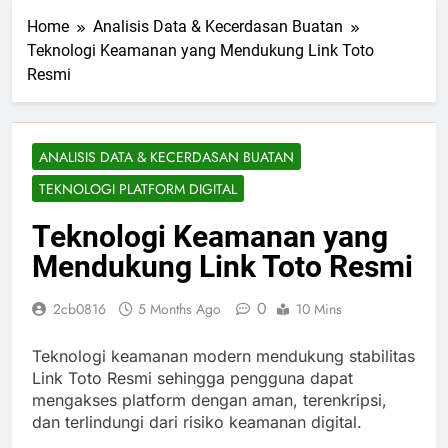
Home
Analisis Data & Kecerdasan Buatan
Teknologi Keamanan yang Mendukung Link Toto
Resmi
ANALISIS DATA & KECERDASAN BUATAN
TEKNOLOGI PLATFORM DIGITAL
Teknologi Keamanan yang
Mendukung Link Toto Resmi
0
2cb0816
5 Months Ago
10 Mins
Teknologi keamanan modern mendukung stabilitas
Link Toto Resmi sehingga pengguna dapat
mengakses platform dengan aman, terenkripsi,
dan terlindungi dari risiko keamanan digital.