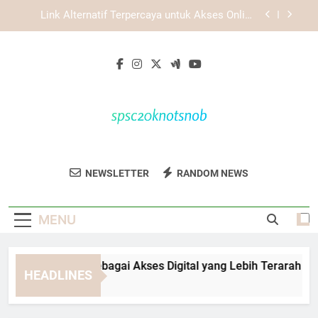
Skip
EDWINSLOT Login Resmi: Ciri Informasi Akses
to
yang Perlu Diperhatikan
content
Login Edwinslot dan Cara Memastikan Akses
Tetap Lancar di Berbagai Perangkat
TIARA4D Login sebagai Akses Digital yang Lebih
Terarah
Link Alternatif Terpercaya untuk Akses Online
yang Lebih Aman
EDWINSLOT Login Resmi: Ciri Informasi Akses
yang Perlu Diperhatikan
SPSC 20 Knots
Dapatkan Layanan Profesional Dalam
Login Edwinslot dan Cara Memastikan Akses
NEWSLETTER
RANDOM NEWS
Nob
Tetap Lancar di Berbagai Perangkat
Industri Maritim Dengan SPSC 20 Knots
Nob. Solusi Untuk Kebutuhan Kelautan.
MENU
ARA4D Login sebagai Akses Digital yang Lebih Terarah
HEADLINES
Weeks Ago