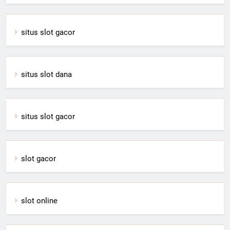
situs slot gacor
situs slot dana
situs slot gacor
slot gacor
slot online