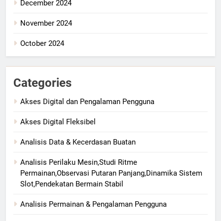
December 2024
November 2024
October 2024
Categories
Akses Digital dan Pengalaman Pengguna
Akses Digital Fleksibel
Analisis Data & Kecerdasan Buatan
Analisis Perilaku Mesin,Studi Ritme
Permainan,Observasi Putaran Panjang,Dinamika Sistem
Slot,Pendekatan Bermain Stabil
Analisis Permainan & Pengalaman Pengguna