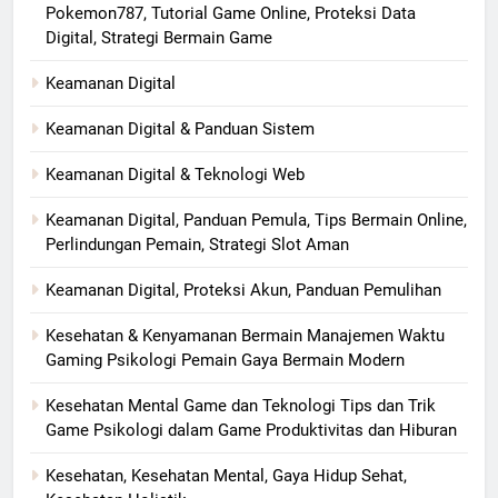
Pokemon787, Tutorial Game Online, Proteksi Data
Digital, Strategi Bermain Game
Keamanan Digital
Keamanan Digital & Panduan Sistem
Keamanan Digital & Teknologi Web
Keamanan Digital, Panduan Pemula, Tips Bermain Online,
Perlindungan Pemain, Strategi Slot Aman
Keamanan Digital, Proteksi Akun, Panduan Pemulihan
Kesehatan & Kenyamanan Bermain Manajemen Waktu
Gaming Psikologi Pemain Gaya Bermain Modern
Kesehatan Mental Game dan Teknologi Tips dan Trik
Game Psikologi dalam Game Produktivitas dan Hiburan
Kesehatan, Kesehatan Mental, Gaya Hidup Sehat,