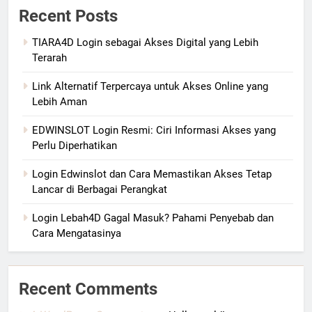
Recent Posts
TIARA4D Login sebagai Akses Digital yang Lebih
Terarah
Link Alternatif Terpercaya untuk Akses Online yang
Lebih Aman
EDWINSLOT Login Resmi: Ciri Informasi Akses yang
Perlu Diperhatikan
Login Edwinslot dan Cara Memastikan Akses Tetap
Lancar di Berbagai Perangkat
Login Lebah4D Gagal Masuk? Pahami Penyebab dan
Cara Mengatasinya
Recent Comments