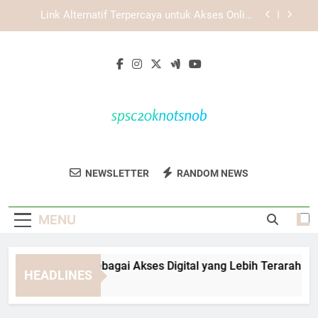
Skip
EDWINSLOT Login Resmi: Ciri Informasi Akses
to
yang Perlu Diperhatikan
content
Login Edwinslot dan Cara Memastikan Akses
Tetap Lancar di Berbagai Perangkat
TIARA4D Login sebagai Akses Digital yang Lebih
Terarah
Link Alternatif Terpercaya untuk Akses Online
yang Lebih Aman
EDWINSLOT Login Resmi: Ciri Informasi Akses
yang Perlu Diperhatikan
SPSC 20 Knots
Dapatkan Layanan Profesional Dalam
Login Edwinslot dan Cara Memastikan Akses
NEWSLETTER
RANDOM NEWS
Nob
Tetap Lancar di Berbagai Perangkat
Industri Maritim Dengan SPSC 20 Knots
Nob. Solusi Untuk Kebutuhan Kelautan.
MENU
ARA4D Login sebagai Akses Digital yang Lebih Terarah
HEADLINES
Weeks Ago