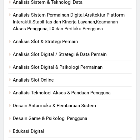
Analisis Sistem & Teknologi Data
Analisis Sistem Permainan Digital,Arsitektur Platform
Interaktif,Stabilitas dan Kinerja Layanan,Keamanan
Akses Pengguna,UX dan Perilaku Pengguna
Analisis Slot & Strategi Pemain
Analisis Slot Digital / Strategi & Data Pemain
Analisis Slot Digital & Psikologi Permainan
Analisis Slot Online
Analisis Teknologi Akses & Panduan Pengguna
Desain Antarmuka & Pembaruan Sistem
Desain Game & Psikologi Pengguna
Edukasi Digital