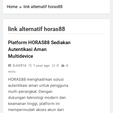
Home
link alternatif horas88
link alternatif horas88
Platform HORAS88 Sediakan
Autentikasi Aman
Multidevice
2cb0816
1 year ago
0
6
mins
HORAS88 menghadirkan solusi
autentikasi aman untuk pengguna
multi-perangkat. Dengan
dukungan teknologi modern dan
keamanan tinggi, platform ini
mempermudah akses akun dari