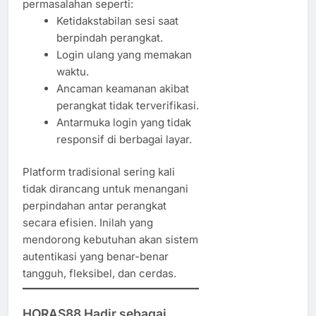
permasalahan seperti:
Ketidakstabilan sesi saat
berpindah perangkat.
Login ulang yang memakan
waktu.
Ancaman keamanan akibat
perangkat tidak terverifikasi.
Antarmuka login yang tidak
responsif di berbagai layar.
Platform tradisional sering kali
tidak dirancang untuk menangani
perpindahan antar perangkat
secara efisien. Inilah yang
mendorong kebutuhan akan sistem
autentikasi yang benar-benar
tangguh, fleksibel, dan cerdas.
HORAS88 Hadir sebagai