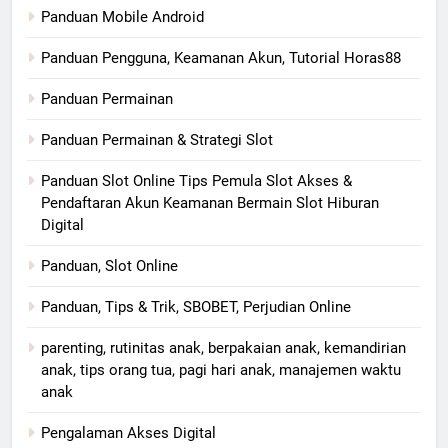
Panduan Mobile Android
Panduan Pengguna, Keamanan Akun, Tutorial Horas88
Panduan Permainan
Panduan Permainan & Strategi Slot
Panduan Slot Online Tips Pemula Slot Akses &
Pendaftaran Akun Keamanan Bermain Slot Hiburan
Digital
Panduan, Slot Online
Panduan, Tips & Trik, SBOBET, Perjudian Online
parenting, rutinitas anak, berpakaian anak, kemandirian
anak, tips orang tua, pagi hari anak, manajemen waktu
anak
Pengalaman Akses Digital