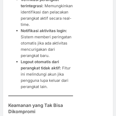
terintegrasi:
Memungkinkan
identifikasi dan pelacakan
perangkat aktif secara real-
time.
Notifikasi aktivitas login:
Sistem memberi peringatan
otomatis jika ada aktivitas
mencurigakan dari
perangkat baru.
Logout otomatis dari
perangkat tidak aktif:
Fitur
ini melindungi akun jika
pengguna lupa keluar dari
perangkat lain.
Keamanan yang Tak Bisa
Dikompromi