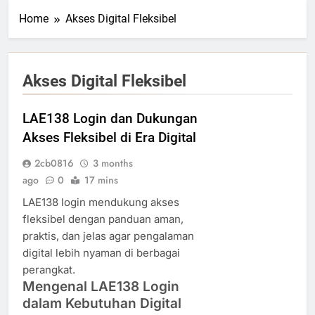
Home
Akses Digital Fleksibel
Akses Digital Fleksibel
LAE138 Login dan Dukungan
Akses Fleksibel di Era Digital
2cb0816
3 months
ago
0
17 mins
LAE138 login mendukung akses
fleksibel dengan panduan aman,
praktis, dan jelas agar pengalaman
digital lebih nyaman di berbagai
perangkat.
Mengenal LAE138 Login
dalam Kebutuhan Digital