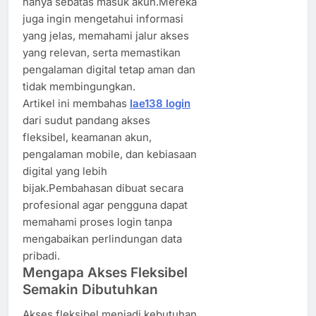
hanya sebatas masuk akun.Mereka
juga ingin mengetahui informasi
yang jelas, memahami jalur akses
yang relevan, serta memastikan
pengalaman digital tetap aman dan
tidak membingungkan.
Artikel ini membahas
lae138 login
dari sudut pandang akses
fleksibel, keamanan akun,
pengalaman mobile, dan kebiasaan
digital yang lebih
bijak.Pembahasan dibuat secara
profesional agar pengguna dapat
memahami proses login tanpa
mengabaikan perlindungan data
pribadi.
Mengapa Akses Fleksibel
Semakin Dibutuhkan
Akses fleksibel menjadi kebutuhan