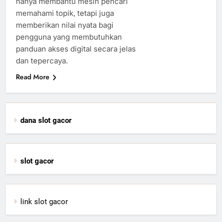
hanya membantu mesin pencari
memahami topik, tetapi juga
memberikan nilai nyata bagi
pengguna yang membutuhkan
panduan akses digital secara jelas
dan tepercaya.
Read More
dana slot gacor
slot gacor
link slot gacor