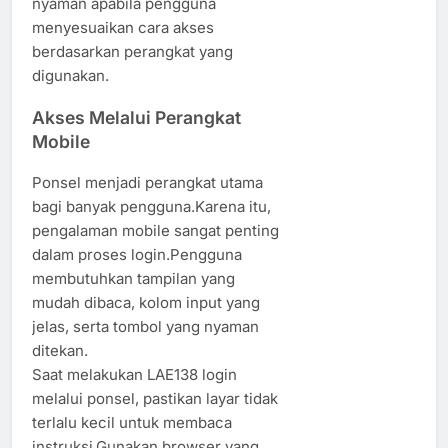
nyaman apabila pengguna
menyesuaikan cara akses
berdasarkan perangkat yang
digunakan.
Akses Melalui Perangkat
Mobile
Ponsel menjadi perangkat utama
bagi banyak pengguna.Karena itu,
pengalaman mobile sangat penting
dalam proses login.Pengguna
membutuhkan tampilan yang
mudah dibaca, kolom input yang
jelas, serta tombol yang nyaman
ditekan.
Saat melakukan LAE138 login
melalui ponsel, pastikan layar tidak
terlalu kecil untuk membaca
instruksi.Gunakan browser yang