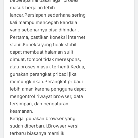
beberapa hal dasar agar proses
masuk berjalan lebih
lancar.Persiapan sederhana sering
kali mampu mencegah kendala
yang sebenarnya bisa dihindari.
Pertama, pastikan koneksi internet
stabil.Koneksi yang tidak stabil
dapat membuat halaman sulit
dimuat, tombol tidak merespons,
atau proses masuk terhenti.Kedua,
gunakan perangkat pribadi jika
memungkinkan.Perangkat pribadi
lebih aman karena pengguna dapat
mengontrol riwayat browser, data
tersimpan, dan pengaturan
keamanan.
Ketiga, gunakan browser yang
sudah diperbarui.Browser versi
terbaru biasanya memiliki