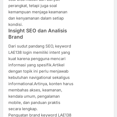
perangkat, tetapi juga soal
kemampuan menjaga keamanan
dan kenyamanan dalam setiap
kondisi.
Insight SEO dan Analisis
Brand
Dari sudut pandang SEO, keyword
LAE138 login memiliki intent yang
kuat karena pengguna mencari
informasi yang spesifik.Artikel
dengan topik ini perlu menjawab
kebutuhan navigational sekaligus
informational.Artinya, konten harus
membahas akses, keamanan,
kendala umum, pengalaman
mobile, dan panduan praktis
secara lengkap.
Penguatan brand keyword LAE138