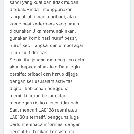
sandi yang kuat dan tidak mudah
ditebak.Hindari menggunakan
tanggal lahir, nama pribadi, atau
kombinasi sederhana yang umum
digunakan.Jika memungkinkan,
gunakan kombinasi huruf besar,
huruf kecil, angka, dan simbol agar
lebih sulit ditebak.
Selain itu, jangan membagikan data
akun kepada pihak lain.Data login
bersifat pribadi dan harus dijaga
dengan serius.Dalam aktivitas
digital, kebiasaan pengguna
memiliki peran besar dalam
mencegah risiko akses tidak sah.
Saat mencari LAE138 resmi atau
LAE138 alternatif, pengguna juga
perlu membaca informasi dengan
cermat.Perhatikan konsistensi