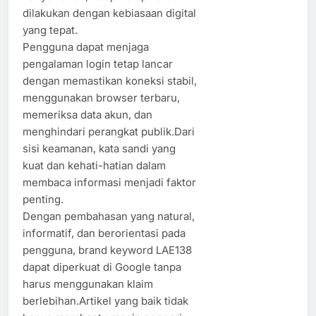
dilakukan dengan kebiasaan digital
yang tepat.
Pengguna dapat menjaga
pengalaman login tetap lancar
dengan memastikan koneksi stabil,
menggunakan browser terbaru,
memeriksa data akun, dan
menghindari perangkat publik.Dari
sisi keamanan, kata sandi yang
kuat dan kehati-hatian dalam
membaca informasi menjadi faktor
penting.
Dengan pembahasan yang natural,
informatif, dan berorientasi pada
pengguna, brand keyword LAE138
dapat diperkuat di Google tanpa
harus menggunakan klaim
berlebihan.Artikel yang baik tidak