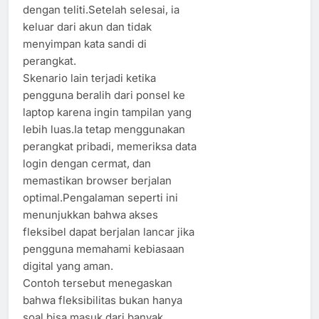
dengan teliti.Setelah selesai, ia
keluar dari akun dan tidak
menyimpan kata sandi di
perangkat.
Skenario lain terjadi ketika
pengguna beralih dari ponsel ke
laptop karena ingin tampilan yang
lebih luas.Ia tetap menggunakan
perangkat pribadi, memeriksa data
login dengan cermat, dan
memastikan browser berjalan
optimal.Pengalaman seperti ini
menunjukkan bahwa akses
fleksibel dapat berjalan lancar jika
pengguna memahami kebiasaan
digital yang aman.
Contoh tersebut menegaskan
bahwa fleksibilitas bukan hanya
soal bisa masuk dari banyak