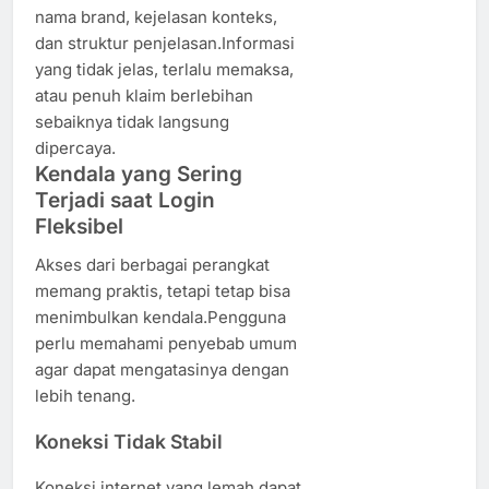
nama brand, kejelasan konteks,
dan struktur penjelasan.Informasi
yang tidak jelas, terlalu memaksa,
atau penuh klaim berlebihan
sebaiknya tidak langsung
dipercaya.
Kendala yang Sering
Terjadi saat Login
Fleksibel
Akses dari berbagai perangkat
memang praktis, tetapi tetap bisa
menimbulkan kendala.Pengguna
perlu memahami penyebab umum
agar dapat mengatasinya dengan
lebih tenang.
Koneksi Tidak Stabil
Koneksi internet yang lemah dapat