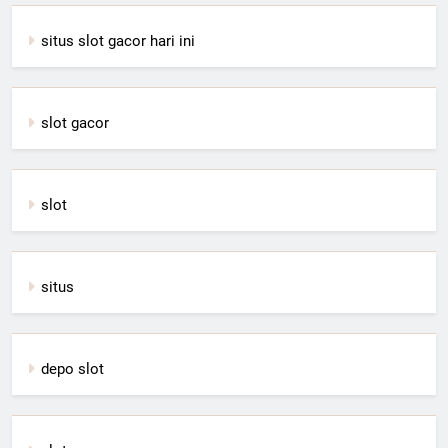
situs slot gacor hari ini
slot gacor
slot
situs
depo slot