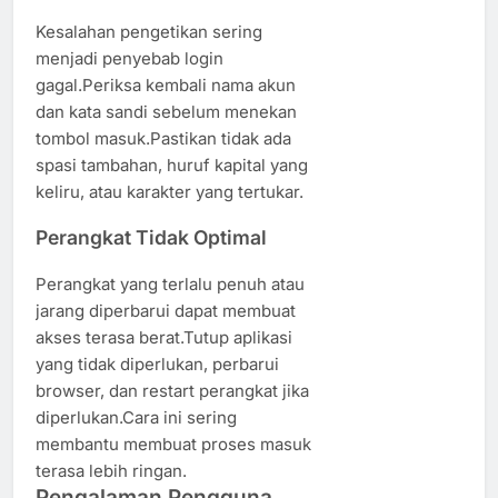
Kesalahan pengetikan sering
menjadi penyebab login
gagal.Periksa kembali nama akun
dan kata sandi sebelum menekan
tombol masuk.Pastikan tidak ada
spasi tambahan, huruf kapital yang
keliru, atau karakter yang tertukar.
Perangkat Tidak Optimal
Perangkat yang terlalu penuh atau
jarang diperbarui dapat membuat
akses terasa berat.Tutup aplikasi
yang tidak diperlukan, perbarui
browser, dan restart perangkat jika
diperlukan.Cara ini sering
membantu membuat proses masuk
terasa lebih ringan.
Pengalaman Pengguna