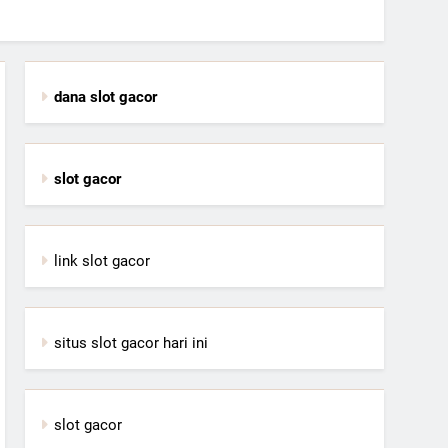
dana slot gacor
slot gacor
link slot gacor
situs slot gacor hari ini
slot gacor