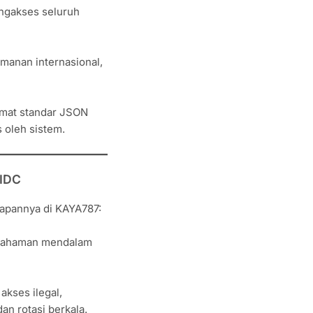
engakses seluruh
manan internasional,
rmat standar JSON
oleh sistem.
OIDC
rapannya di KAYA787:
emahaman mendalam
akses ilegal,
n rotasi berkala.