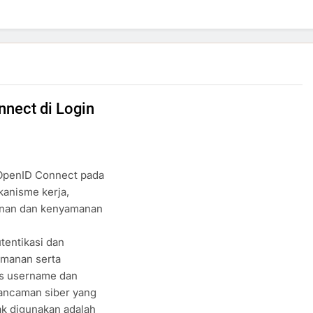
nect di Login
 OpenID Connect pada
kanisme kerja,
anan dan kenyamanan
tentikasi dan
amanan serta
is username dan
 ancaman siber yang
k digunakan adalah