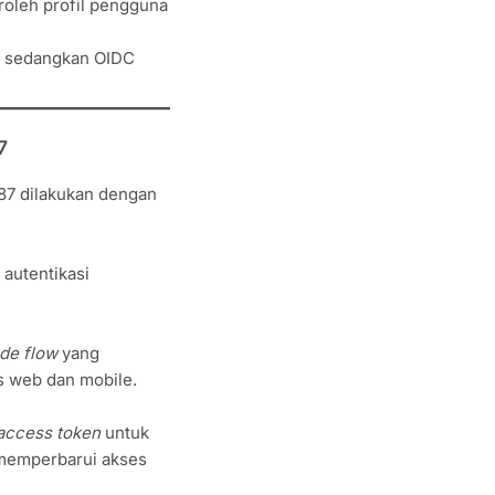
roleh profil pengguna
, sedangkan OIDC
7
87 dilakukan dengan
autentikasi
ode flow
yang
s web dan mobile.
access token
untuk
memperbarui akses