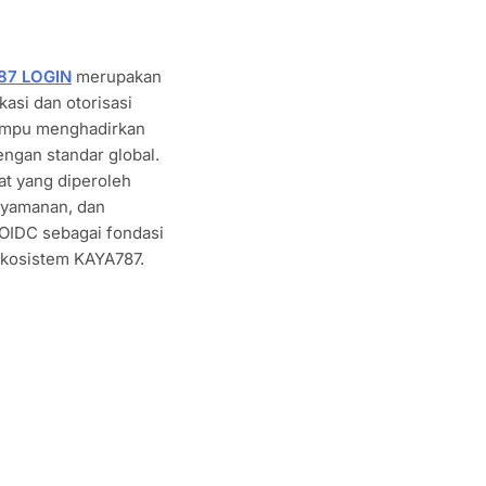
87 LOGIN
merupakan
asi dan otorisasi
ampu menghadirkan
engan standar global.
at yang diperoleh
enyamanan, dan
 OIDC sebagai fondasi
ekosistem KAYA787.