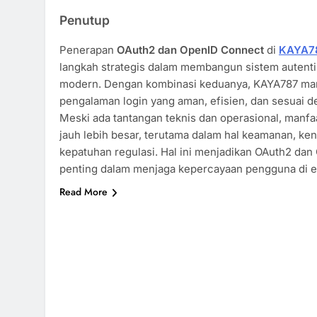
Penutup
Penerapan
OAuth2 dan OpenID Connect
di
KAYA7
langkah strategis dalam membangun sistem autentik
modern. Dengan kombinasi keduanya, KAYA787 m
pengalaman login yang aman, efisien, dan sesuai d
Meski ada tantangan teknis dan operasional, manfa
jauh lebih besar, terutama dalam hal keamanan, k
kepatuhan regulasi. Hal ini menjadikan OAuth2 dan
penting dalam menjaga kepercayaan pengguna di 
Read More