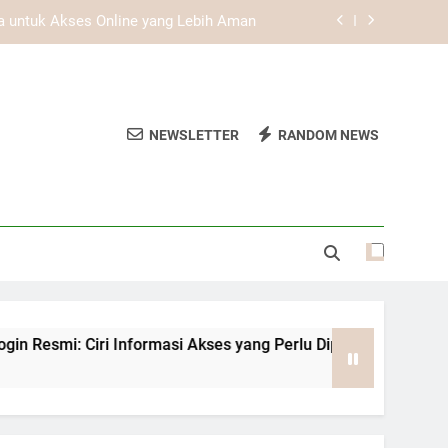
ya untuk Akses Online yang Lebih Aman
formasi Akses yang Perlu Diperhatikan
s Tetap Lancar di Berbagai Perangkat
NEWSLETTER
RANDOM NEWS
agai Akses Digital yang Lebih Terarah
ya untuk Akses Online yang Lebih Aman
nots Nob. Solusi Untuk Kebutuhan Kelautan.
formasi Akses yang Perlu Diperhatikan
s Tetap Lancar di Berbagai Perangkat
ri Informasi Akses yang Perlu Diperhatikan
Login Edwi
2 Months Ago