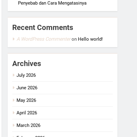
Penyebab dan Cara Mengatasinya
Recent Comments
A WordPress Commenter
on
Hello world!
Archives
July 2026
June 2026
May 2026
April 2026
March 2026