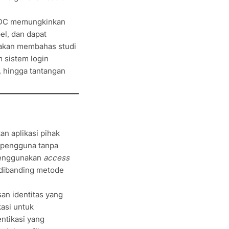
IDC memungkinkan
el, dan dapat
i akan membahas studi
 sistem login
, hingga tantangan
n aplikasi pihak
 pengguna tanpa
menggunakan
access
 dibanding metode
san identitas yang
asi untuk
ntikasi yang