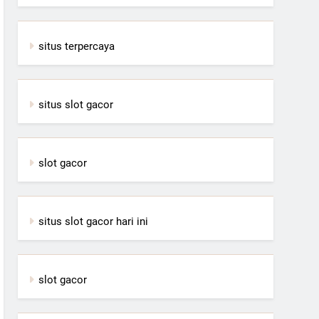
situs terpercaya
situs slot gacor
slot gacor
situs slot gacor hari ini
slot gacor