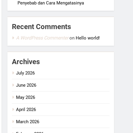
Penyebab dan Cara Mengatasinya
Recent Comments
A WordPress Commenter
on
Hello world!
Archives
July 2026
June 2026
May 2026
April 2026
March 2026