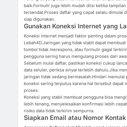
baik.Formulir juga lebih mudah diisi ketika tampilan
tersendat.Proses daftar yang cepat selalu dimulai 
siap digunakan.
Gunakan Koneksi Internet yang L
Koneksi internet menjadi faktor penting dalam pros
Lebah4D.Jaringan yang tidak stabil dapat membuat
tombol tidak merespons, atau formulir gagal terkirim.
pengguna sering harus mengulang proses dari awal
Sebelum mulai daftar, pastikan koneksi cukup lan
data seluler, periksa sinyal terlebih dahulu.Jika me
jaringan tidak sedang bermasalah.Hindari memulai 
koneksi sering terputus karena hal tersebut dapa
proses.
Koneksi yang stabil membuat pengguna bisa mengis
lebih tenang, menyelesaikan konfirmasi lebih cepa
risiko data tidak terkirim sempurna.
Siapkan Email atau Nomor Kontak 