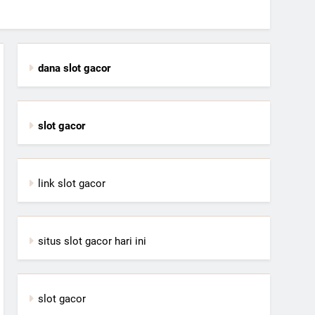
dana slot gacor
slot gacor
link slot gacor
situs slot gacor hari ini
slot gacor