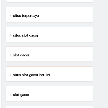
situs terpercaya
situs slot gacor
slot gacor
situs slot gacor hari ini
slot gacor