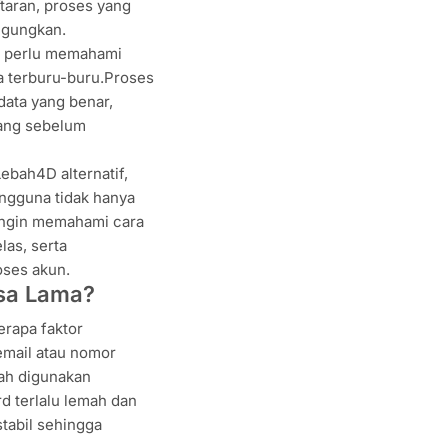
taran, proses yang
ngungkan.
na perlu memahami
a terburu-buru.Proses
 data yang benar,
lang sebelum
ebah4D alternatif,
ngguna tidak hanya
ingin memahami cara
las, serta
oses akun.
asa Lama?
erapa faktor
mail atau nomor
dah digunakan
rd terlalu lemah dan
stabil sehingga