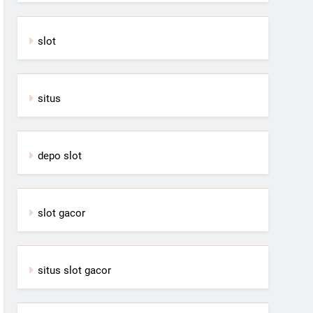
slot
situs
depo slot
slot gacor
situs slot gacor