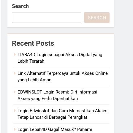
Search
SEARCH
Recent Posts
TIARA4D Login sebagai Akses Digital yang
Lebih Terarah
Link Alternatif Terpercaya untuk Akses Online
yang Lebih Aman
EDWINSLOT Login Resmi: Ciri Informasi
Akses yang Perlu Diperhatikan
Login Edwinslot dan Cara Memastikan Akses
Tetap Lancar di Berbagai Perangkat
Login Lebah4D Gagal Masuk? Pahami