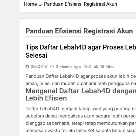
Home
Panduan Efisiensi Registrasi Akun
Panduan Efisiensi Registrasi Akun
Tips Daftar Lebah4D agar Proses Leb
Selesai
2cb0816
3 Months Ago
0
18 Mins
Panduan Daftar Lebah4D agar proses akun lebih cep
aman, jelas, dan mudah dipahami oleh pengguna ba
Mengenal Daftar Lebah4D dengan
Lebih Efisien
Daftar Lebah4D menjadi tahap awal yang penting b
sebelum dapat mengakses akun secara lebih person
dianggap sederhana, tetapi tetap membutuhkan per
memakan waktu terlalu lama.Ketika data belum siap