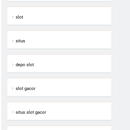
slot
situs
depo slot
slot gacor
situs slot gacor