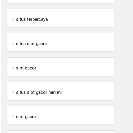
situs terpercaya
situs slot gacor
slot gacor
situs slot gacor hari ini
slot gacor