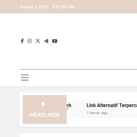
Skip
August 7, 2026
5:02:00 AM
to
content
SPS
Dapatkan 
 yang Lebih Terarah
Link Alternatif Terpercaya untuk 
1 Month Ago
HEADLINES