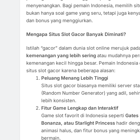
menyenangkan. Bagi pemain Indonesia, memilih situ
bukan hanya soal game yang seru, tetapi juga ken
dan bonus yang menggiurkan.
Mengapa Situs Slot Gacor Banyak Diminati?
Istilah “gacor” dalam dunia slot online merujuk pad
kemenangan yang lebih sering
atau mudahnya per
kemenangan kecil hingga besar. Pemain Indonesia
situs slot gacor karena beberapa alasan:
Peluang Menang Lebih Tinggi
Situs slot gacor biasanya memiliki server st
(Random Number Generator) yang adil, seh
lebih konsisten.
Fitur Game Lengkap dan Interaktif
Game slot favorit di Indonesia seperti
Gates
Bonanza, atau Starlight Princess
hadir deng
animasi halus, dan fitur bonus yang mening
bermain.