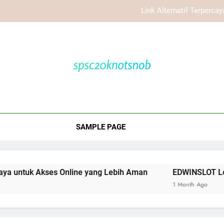
Link Alternatif Terperca
EDWINSLOT Login Resmi: Ciri In
Login Edwinslot dan Cara Memastikan Akse
TIARA4D Login seb
C 20 Knots Nob
Link Alternatif Terperca
Layanan Profesional Dalam Industri Maritim Dengan SPSC 20 K
EDWINSLOT Login Resmi: Ciri In
SAMPLE PAGE
Login Edwinslot dan Cara Memastikan Akse
Akses Online yang Lebih Aman
EDWINSLOT Login Resmi: Ci
1 Month Ago