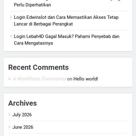
Perlu Diperhatikan
Login Edwinslot dan Cara Memastikan Akses Tetap
Lancar di Berbagai Perangkat
Login Lebah4D Gagal Masuk? Pahami Penyebab dan
Cara Mengatasinya
Recent Comments
A WordPress Commenter
on
Hello world!
Archives
July 2026
June 2026