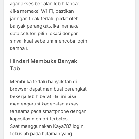
agar akses berjalan lebih lancar.
Jika memakai Wi-Fi, pastikan
jaringan tidak terlalu padat oleh
banyak perangkat.Jika memakai
data seluler, pilih lokasi dengan
sinyal kuat sebelum mencoba login
kembali.
Hindari Membuka Banyak
Tab
Membuka terlalu banyak tab di
browser dapat membuat perangkat
bekerja lebih berat.Hal ini bisa
memengaruhi kecepatan akses,
terutama pada smartphone dengan
kapasitas memori terbatas.
Saat menggunakan Kaya787 login,
fokuslah pada halaman yang