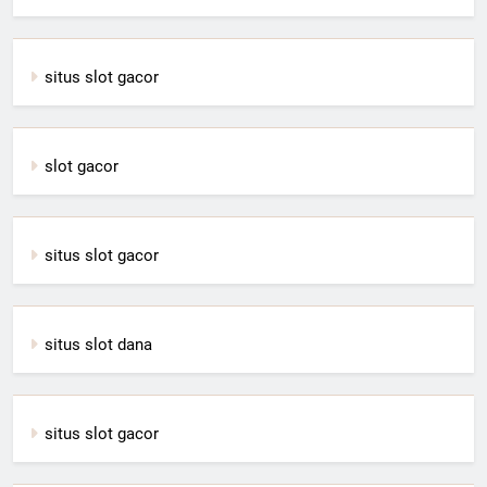
situs slot gacor
slot gacor
situs slot gacor
situs slot dana
situs slot gacor