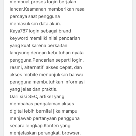
membuat proses login berjalan
lancar.Keamanan memberikan rasa
percaya saat pengguna
memasukkan data akun.
Kaya787 login sebagai brand
keyword memiliki nilai pencarian
yang kuat karena berkaitan
langsung dengan kebutuhan nyata
pengguna.Pencarian seperti login,
resmi, alternatif, akses cepat, dan
akses mobile menunjukkan bahwa
pengguna membutuhkan informasi
yang jelas dan praktis.
Dari sisi SEO, artikel yang
membahas pengalaman akses
digital lebih bernilai jika mampu
menjawab pertanyaan pengguna
secara lengkap.Konten yang
menjelaskan perangkat, browser,