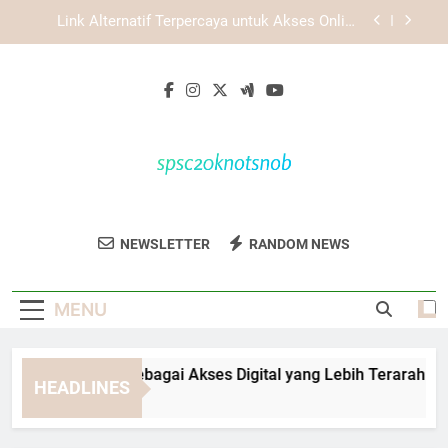
Skip
EDWINSLOT Login Resmi: Ciri Informasi Akses
to
yang Perlu Diperhatikan
content
Login Edwinslot dan Cara Memastikan Akses
Tetap Lancar di Berbagai Perangkat
TIARA4D Login sebagai Akses Digital yang Lebih
Terarah
Link Alternatif Terpercaya untuk Akses Online
yang Lebih Aman
EDWINSLOT Login Resmi: Ciri Informasi Akses
yang Perlu Diperhatikan
SPSC 20 Knots
Dapatkan Layanan Profesional Dalam
Login Edwinslot dan Cara Memastikan Akses
NEWSLETTER
RANDOM NEWS
Nob
Tetap Lancar di Berbagai Perangkat
Industri Maritim Dengan SPSC 20 Knots
Nob. Solusi Untuk Kebutuhan Kelautan.
MENU
ARA4D Login sebagai Akses Digital yang Lebih Terarah
HEADLINES
Weeks Ago