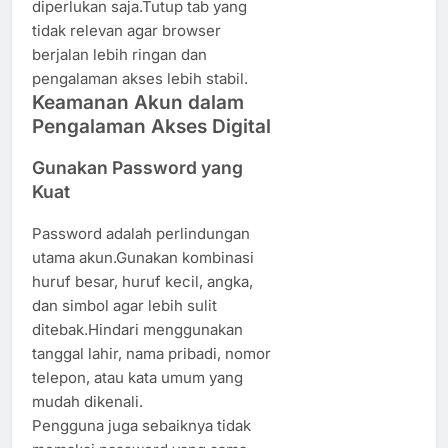
diperlukan saja.Tutup tab yang
tidak relevan agar browser
berjalan lebih ringan dan
pengalaman akses lebih stabil.
Keamanan Akun dalam
Pengalaman Akses Digital
Gunakan Password yang
Kuat
Password adalah perlindungan
utama akun.Gunakan kombinasi
huruf besar, huruf kecil, angka,
dan simbol agar lebih sulit
ditebak.Hindari menggunakan
tanggal lahir, nama pribadi, nomor
telepon, atau kata umum yang
mudah dikenali.
Pengguna juga sebaiknya tidak