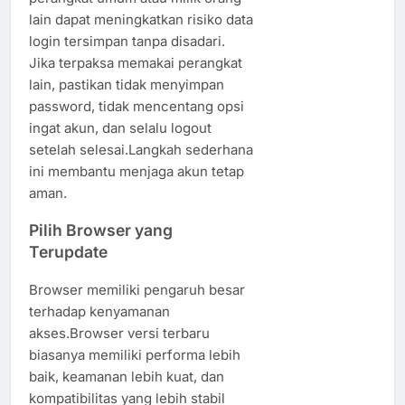
lain dapat meningkatkan risiko data
login tersimpan tanpa disadari.
Jika terpaksa memakai perangkat
lain, pastikan tidak menyimpan
password, tidak mencentang opsi
ingat akun, dan selalu logout
setelah selesai.Langkah sederhana
ini membantu menjaga akun tetap
aman.
Pilih Browser yang
Terupdate
Browser memiliki pengaruh besar
terhadap kenyamanan
akses.Browser versi terbaru
biasanya memiliki performa lebih
baik, keamanan lebih kuat, dan
kompatibilitas yang lebih stabil