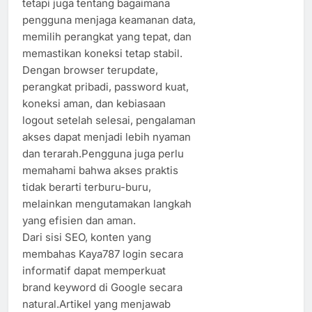
tetapi juga tentang bagaimana
pengguna menjaga keamanan data,
memilih perangkat yang tepat, dan
memastikan koneksi tetap stabil.
Dengan browser terupdate,
perangkat pribadi, password kuat,
koneksi aman, dan kebiasaan
logout setelah selesai, pengalaman
akses dapat menjadi lebih nyaman
dan terarah.Pengguna juga perlu
memahami bahwa akses praktis
tidak berarti terburu-buru,
melainkan mengutamakan langkah
yang efisien dan aman.
Dari sisi SEO, konten yang
membahas Kaya787 login secara
informatif dapat memperkuat
brand keyword di Google secara
natural.Artikel yang menjawab