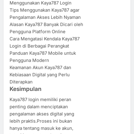
Menggunakan Kaya787 Login
Tips Menggunakan Kaya787 agar
Pengalaman Akses Lebih Nyaman
Alasan Kaya787 Banyak Dicari oleh
Pengguna Platform Online
Cara Mengatasi Kendala Kaya787
Login di Berbagai Perangkat
Panduan Kaya787 Mobile untuk
Pengguna Modern
Keamanan Akun Kaya787 dan
Kebiasaan Digital yang Perlu
Diterapkan
Kesimpulan
Kaya787 login memiliki peran
penting dalam menciptakan
pengalaman akses digital yang
lebih praktis.Proses ini bukan
hanya tentang masuk ke akun,