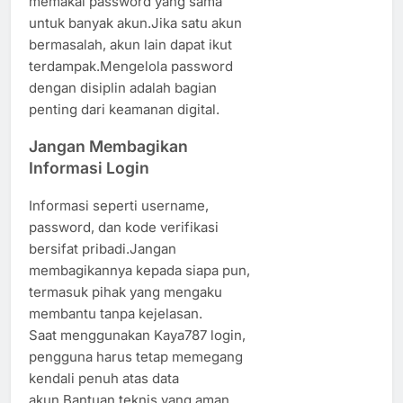
memakai password yang sama
untuk banyak akun.Jika satu akun
bermasalah, akun lain dapat ikut
terdampak.Mengelola password
dengan disiplin adalah bagian
penting dari keamanan digital.
Jangan Membagikan
Informasi Login
Informasi seperti username,
password, dan kode verifikasi
bersifat pribadi.Jangan
membagikannya kepada siapa pun,
termasuk pihak yang mengaku
membantu tanpa kejelasan.
Saat menggunakan Kaya787 login,
pengguna harus tetap memegang
kendali penuh atas data
akun.Bantuan teknis yang aman