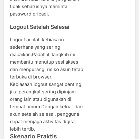
tidak seharusnya meminta
password pribadi.
Logout Setelah Selesai
Logout adalah kebiasaan
sederhana yang sering
diabaikan.Padahal, langkah ini
membantu menutup sesi akses
dan mengurangi risiko akun tetap
terbuka di browser.
Kebiasaan logout sangat penting
jika perangkat sering dipinjam
orang lain atau digunakan di
tempat umum.Dengan keluar dari
akun setelah selesai, pengguna
dapat menjaga aktivitas digital
lebih tertib.
Skenario Praktis