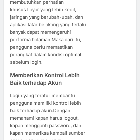
membutuhkan perhatian
khusus.Layar yang lebih kecil,
jaringan yang berubah-ubah, dan
aplikasi latar belakang yang terlalu
banyak dapat memengaruhi
performa halaman.Maka dari itu,
pengguna perlu memastikan
perangkat dalam kondisi optimal
sebelum login.
Memberikan Kontrol Lebih
Baik terhadap Akun
Login yang teratur membantu
pengguna memiliki kontrol lebih
baik terhadap akun.Dengan
memahami kapan harus logout,
kapan mengganti password, dan
kapan memeriksa kembali sumber