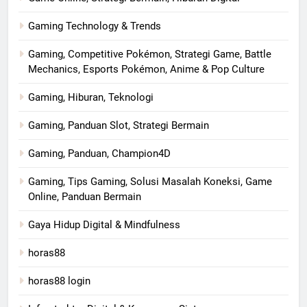
Gaming Technology & Trends
Gaming, Competitive Pokémon, Strategi Game, Battle
Mechanics, Esports Pokémon, Anime & Pop Culture
Gaming, Hiburan, Teknologi
Gaming, Panduan Slot, Strategi Bermain
Gaming, Panduan, Champion4D
Gaming, Tips Gaming, Solusi Masalah Koneksi, Game
Online, Panduan Bermain
Gaya Hidup Digital & Mindfulness
horas88
horas88 login