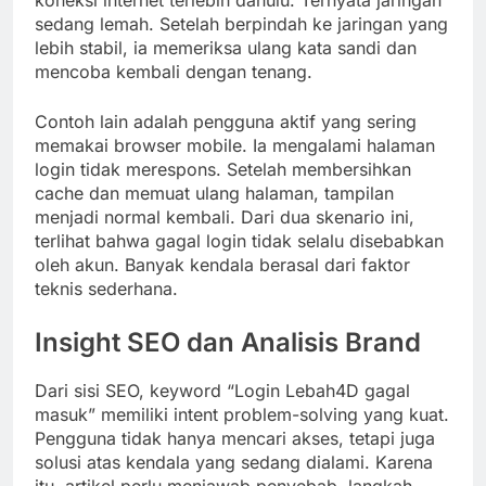
sedang lemah. Setelah berpindah ke jaringan yang
lebih stabil, ia memeriksa ulang kata sandi dan
mencoba kembali dengan tenang.
Contoh lain adalah pengguna aktif yang sering
memakai browser mobile. Ia mengalami halaman
login tidak merespons. Setelah membersihkan
cache dan memuat ulang halaman, tampilan
menjadi normal kembali. Dari dua skenario ini,
terlihat bahwa gagal login tidak selalu disebabkan
oleh akun. Banyak kendala berasal dari faktor
teknis sederhana.
Insight SEO dan Analisis Brand
Dari sisi SEO, keyword “Login Lebah4D gagal
masuk” memiliki intent problem-solving yang kuat.
Pengguna tidak hanya mencari akses, tetapi juga
solusi atas kendala yang sedang dialami. Karena