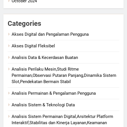
October 2024
Categories
Akses Digital dan Pengalaman Pengguna
Akses Digital Fleksibel
Analisis Data & Kecerdasan Buatan
Analisis Perilaku Mesin,Studi Ritme
Permainan,Observasi Putaran Panjang,Dinamika Sistem
Slot,Pendekatan Bermain Stabil
Analisis Permainan & Pengalaman Pengguna
Analisis Sistem & Teknologi Data
Analisis Sistem Permainan Digital,Arsitektur Platform
Interaktif,Stabilitas dan Kinerja Layanan,Keamanan