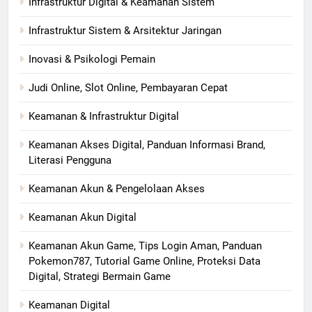
Infrastruktur Digital & Keamanan Sistem
Infrastruktur Sistem & Arsitektur Jaringan
Inovasi & Psikologi Pemain
Judi Online, Slot Online, Pembayaran Cepat
Keamanan & Infrastruktur Digital
Keamanan Akses Digital, Panduan Informasi Brand,
Literasi Pengguna
Keamanan Akun & Pengelolaan Akses
Keamanan Akun Digital
Keamanan Akun Game, Tips Login Aman, Panduan
Pokemon787, Tutorial Game Online, Proteksi Data
Digital, Strategi Bermain Game
Keamanan Digital