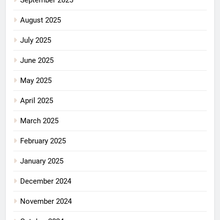
September 2025
August 2025
July 2025
June 2025
May 2025
April 2025
March 2025
February 2025
January 2025
December 2024
November 2024