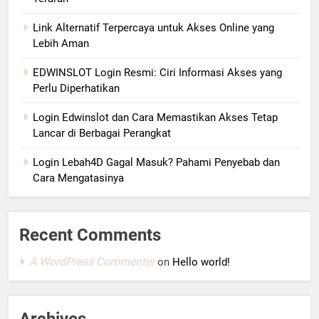
Link Alternatif Terpercaya untuk Akses Online yang
Lebih Aman
EDWINSLOT Login Resmi: Ciri Informasi Akses yang
Perlu Diperhatikan
Login Edwinslot dan Cara Memastikan Akses Tetap
Lancar di Berbagai Perangkat
Login Lebah4D Gagal Masuk? Pahami Penyebab dan
Cara Mengatasinya
Recent Comments
A WordPress Commenter
on
Hello world!