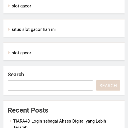
slot gacor
situs slot gacor hari ini
slot gacor
Search
SEARCH
Recent Posts
TIARA4D Login sebagai Akses Digital yang Lebih
Terarah