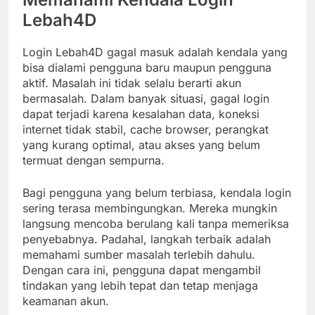
Lebah4D
Login Lebah4D gagal masuk adalah kendala yang
bisa dialami pengguna baru maupun pengguna
aktif. Masalah ini tidak selalu berarti akun
bermasalah. Dalam banyak situasi, gagal login
dapat terjadi karena kesalahan data, koneksi
internet tidak stabil, cache browser, perangkat
yang kurang optimal, atau akses yang belum
termuat dengan sempurna.
Bagi pengguna yang belum terbiasa, kendala login
sering terasa membingungkan. Mereka mungkin
langsung mencoba berulang kali tanpa memeriksa
penyebabnya. Padahal, langkah terbaik adalah
memahami sumber masalah terlebih dahulu.
Dengan cara ini, pengguna dapat mengambil
tindakan yang lebih tepat dan tetap menjaga
keamanan akun.