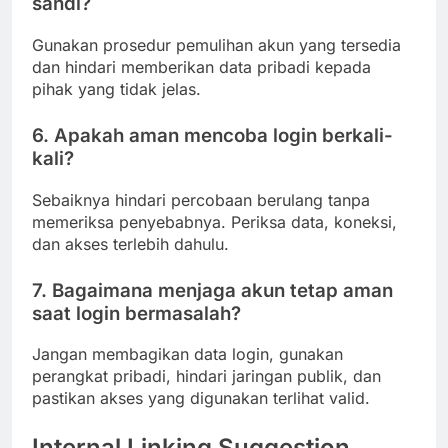
sandi?
Gunakan prosedur pemulihan akun yang tersedia
dan hindari memberikan data pribadi kepada
pihak yang tidak jelas.
6. Apakah aman mencoba login berkali-
kali?
Sebaiknya hindari percobaan berulang tanpa
memeriksa penyebabnya. Periksa data, koneksi,
dan akses terlebih dahulu.
7. Bagaimana menjaga akun tetap aman
saat login bermasalah?
Jangan membagikan data login, gunakan
perangkat pribadi, hindari jaringan publik, dan
pastikan akses yang digunakan terlihat valid.
Internal Linking Suggestion