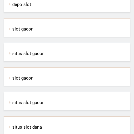
depo slot
slot gacor
situs slot gacor
slot gacor
situs slot gacor
situs slot dana