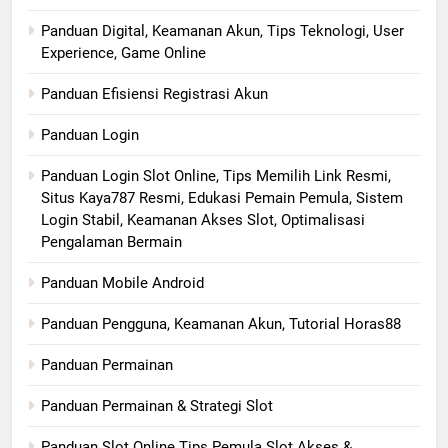
Panduan Digital, Keamanan Akun, Tips Teknologi, User
Experience, Game Online
Panduan Efisiensi Registrasi Akun
Panduan Login
Panduan Login Slot Online, Tips Memilih Link Resmi,
Situs Kaya787 Resmi, Edukasi Pemain Pemula, Sistem
Login Stabil, Keamanan Akses Slot, Optimalisasi
Pengalaman Bermain
Panduan Mobile Android
Panduan Pengguna, Keamanan Akun, Tutorial Horas88
Panduan Permainan
Panduan Permainan & Strategi Slot
Panduan Slot Online Tips Pemula Slot Akses &