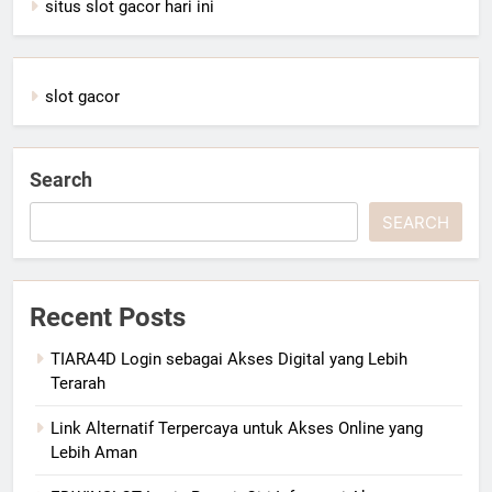
situs slot gacor hari ini
slot gacor
Search
SEARCH
Recent Posts
TIARA4D Login sebagai Akses Digital yang Lebih
Terarah
Link Alternatif Terpercaya untuk Akses Online yang
Lebih Aman