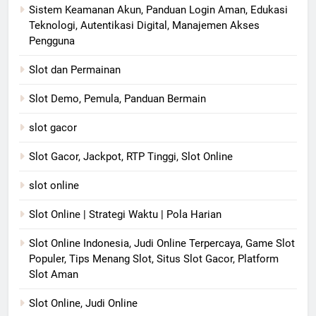
Sistem Keamanan Akun, Panduan Login Aman, Edukasi
Teknologi, Autentikasi Digital, Manajemen Akses
Pengguna
Slot dan Permainan
Slot Demo, Pemula, Panduan Bermain
slot gacor
Slot Gacor, Jackpot, RTP Tinggi, Slot Online
slot online
Slot Online | Strategi Waktu | Pola Harian
Slot Online Indonesia, Judi Online Terpercaya, Game Slot
Populer, Tips Menang Slot, Situs Slot Gacor, Platform
Slot Aman
Slot Online, Judi Online