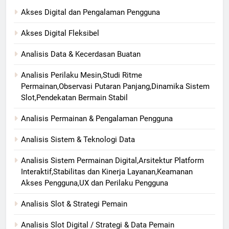
Akses Digital dan Pengalaman Pengguna
Akses Digital Fleksibel
Analisis Data & Kecerdasan Buatan
Analisis Perilaku Mesin,Studi Ritme
Permainan,Observasi Putaran Panjang,Dinamika Sistem
Slot,Pendekatan Bermain Stabil
Analisis Permainan & Pengalaman Pengguna
Analisis Sistem & Teknologi Data
Analisis Sistem Permainan Digital,Arsitektur Platform
Interaktif,Stabilitas dan Kinerja Layanan,Keamanan
Akses Pengguna,UX dan Perilaku Pengguna
Analisis Slot & Strategi Pemain
Analisis Slot Digital / Strategi & Data Pemain