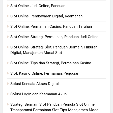
Slot Online, Judi Online, Panduan
Slot Online, Pembayaran Digital, Keamanan
Slot Online, Permainan Casino, Panduan Taruhan
Slot Online, Strategi Permainan, Panduan Judi Online
Slot Online, Strategi Slot, Panduan Bermain, Hiburan
Digital, Manajemen Modal Slot
Slot Online, Tips dan Strategi, Permainan Kasino
Slot, Kasino Online, Permainan, Perjudian
Solusi Kendala Akses Digital
Solusi Login dan Keamanan Akun
Strategi Bermain Slot Panduan Pemula Slot Online
Transparansi Permainan Slot Tips Manajemen Modal