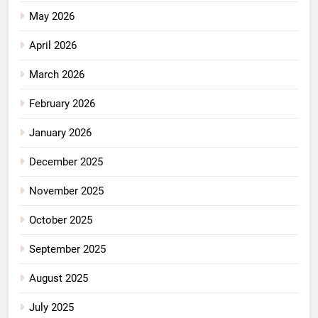
May 2026
April 2026
March 2026
February 2026
January 2026
December 2025
November 2025
October 2025
September 2025
August 2025
July 2025