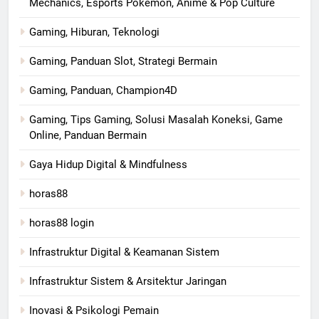
Mechanics, Esports Pokémon, Anime & Pop Culture
Gaming, Hiburan, Teknologi
Gaming, Panduan Slot, Strategi Bermain
Gaming, Panduan, Champion4D
Gaming, Tips Gaming, Solusi Masalah Koneksi, Game
Online, Panduan Bermain
Gaya Hidup Digital & Mindfulness
horas88
horas88 login
Infrastruktur Digital & Keamanan Sistem
Infrastruktur Sistem & Arsitektur Jaringan
Inovasi & Psikologi Pemain