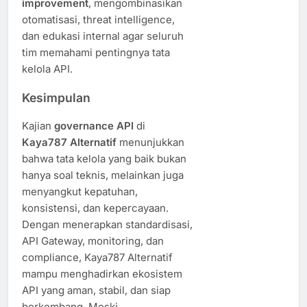
improvement
, mengombinasikan
otomatisasi, threat intelligence,
dan edukasi internal agar seluruh
tim memahami pentingnya tata
kelola API.
Kesimpulan
Kajian
governance API
di
Kaya787 Alternatif
menunjukkan
bahwa tata kelola yang baik bukan
hanya soal teknis, melainkan juga
menyangkut kepatuhan,
konsistensi, dan kepercayaan.
Dengan menerapkan standardisasi,
API Gateway, monitoring, dan
compliance, Kaya787 Alternatif
mampu menghadirkan ekosistem
API yang aman, stabil, dan siap
berkembang. Meski