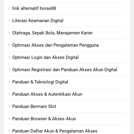
link alternatif horas88
Literasi Keamanan Digital
Olahraga, Sepak Bola, Manajemen Karier
Optimasi Akses dan Pengalaman Pengguna
Optimasi Login dan Akses Digital
Optimasi Registrasi dan Panduan Akses Akun Digital
Panduan & Teknologi Digital
Panduan Akses & Autentikasi Akun
Panduan Bermain Slot
Panduan Browser & Akses Akun
Panduan Daftar Akun & Pengalaman Akses