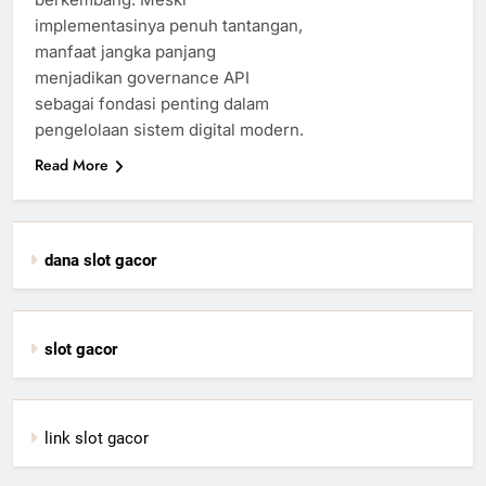
implementasinya penuh tantangan,
manfaat jangka panjang
menjadikan governance API
sebagai fondasi penting dalam
pengelolaan sistem digital modern.
Read More
dana slot gacor
slot gacor
link slot gacor