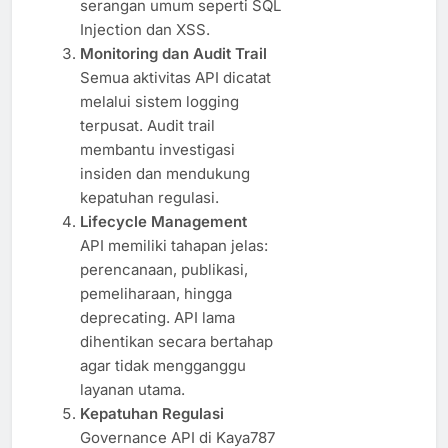
serangan umum seperti SQL
Injection dan XSS.
Monitoring dan Audit Trail
Semua aktivitas API dicatat
melalui sistem logging
terpusat. Audit trail
membantu investigasi
insiden dan mendukung
kepatuhan regulasi.
Lifecycle Management
API memiliki tahapan jelas:
perencanaan, publikasi,
pemeliharaan, hingga
deprecating. API lama
dihentikan secara bertahap
agar tidak mengganggu
layanan utama.
Kepatuhan Regulasi
Governance API di Kaya787