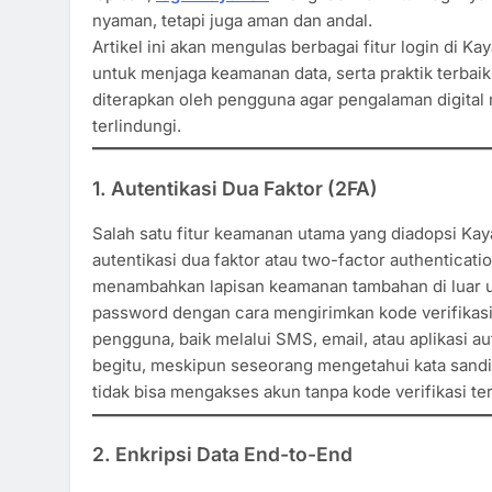
nyaman, tetapi juga aman dan andal.
Artikel ini akan mengulas berbagai fitur login di K
untuk menjaga keamanan data, serta praktik terbaik
diterapkan oleh pengguna agar pengalaman digital
terlindungi.
1.
Autentikasi Dua Faktor (2FA)
Salah satu fitur keamanan utama yang diadopsi Kay
autentikasi dua faktor atau two-factor authenticatio
menambahkan lapisan keamanan tambahan di luar
password dengan cara mengirimkan kode verifikasi
pengguna, baik melalui SMS, email, atau aplikasi a
begitu, meskipun seseorang mengetahui kata sandi
tidak bisa mengakses akun tanpa kode verifikasi te
2.
Enkripsi Data End-to-End