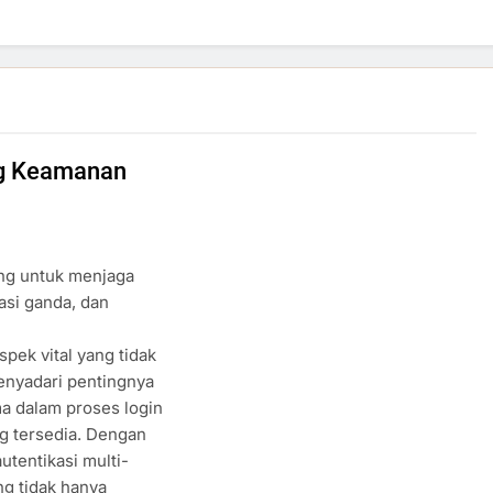
ng Keamanan
ang untuk menjaga
asi ganda, dan
pek vital yang tidak
menyadari pentingnya
a dalam proses login
g tersedia. Dengan
utentikasi multi-
ng tidak hanya