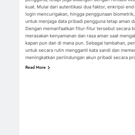
kuat. Mulai dari autentikasi dua faktor, enkripsi end
login mencurigakan, hingga penggunaan biometrik
untuk menjaga data pribadi pengguna tetap aman da
Dengan memanfaatkan fitur-fitur tersebut secara b
merasakan kenyamanan dan rasa aman saat menga
kapan pun dan di mana pun. Sebagai tambahan, pe
untuk secara rutin mengganti kata sandi dan memer
meningkatkan perlindungan akun pribadi secara pro
Read More