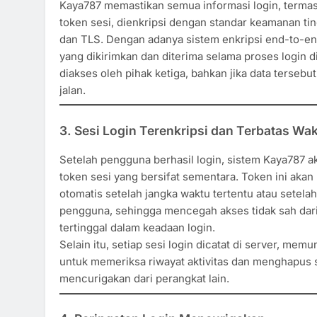
Kaya787 memastikan semua informasi login, termas
token sesi, dienkripsi dengan standar keamanan ti
dan TLS. Dengan adanya sistem enkripsi end-to-en
yang dikirimkan dan diterima selama proses login di
diakses oleh pihak ketiga, bahkan jika data tersebut
jalan.
3.
Sesi Login Terenkripsi dan Terbatas Wa
Setelah pengguna berhasil login, sistem Kaya787 
token sesi yang bersifat sementara. Token ini akan
otomatis setelah jangka waktu tertentu atau setelah 
pengguna, sehingga mencegah akses tidak sah dar
tertinggal dalam keadaan login.
Selain itu, setiap sesi login dicatat di server, me
untuk memeriksa riwayat aktivitas dan menghapus 
mencurigakan dari perangkat lain.