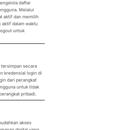
ngelola daftar
engguna. Melalui
 aktif dan memilih
k aktif dalam waktu
logout untuk
g tersimpan secara
n kredensial login di
gin dari perangkat
ngguna untuk tidak
perangkat pribadi.
emudahkan akses
amanan digital yang