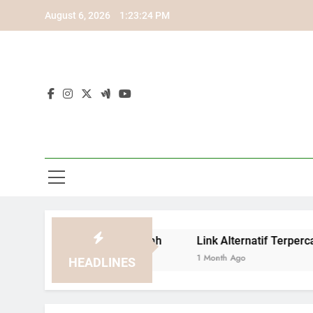
Skip
August 6, 2026
1:23:25 PM
to
content
SPS
Dapatkan 
l yang Lebih Terarah
Link Alternatif Terpercaya untuk 
1 Month Ago
HEADLINES