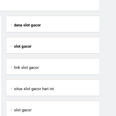
dana slot gacor
slot gacor
link slot gacor
situs slot gacor hari ini
slot gacor