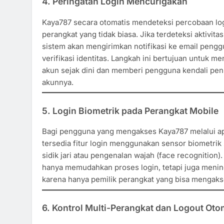
4.
Peringatan Login Mencurigakan
Kaya787 secara otomatis mendeteksi percobaan logi
perangkat yang tidak biasa. Jika terdeteksi aktivita
sistem akan mengirimkan notifikasi ke email peng
verifikasi identitas. Langkah ini bertujuan untuk 
akun sejak dini dan memberi pengguna kendali penu
akunnya.
5.
Login Biometrik pada Perangkat Mobile
Bagi pengguna yang mengakses Kaya787 melalui apl
tersedia fitur login menggunakan sensor biometrik
sidik jari atau pengenalan wajah (face recognition). 
hanya memudahkan proses login, tetapi juga meni
karena hanya pemilik perangkat yang bisa mengaks
6.
Kontrol Multi-Perangkat dan Logout Oto