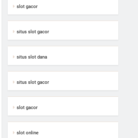
slot gacor
situs slot gacor
situs slot dana
situs slot gacor
slot gacor
slot online