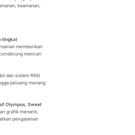
yamanan, keamanan,
a
tingkat
mainan memberikan
 cenderung mencari
abil dan sistem RNG
ingga peluang menang
 of Olympus, Sweet
an grafik menarik,
katkan pengalaman