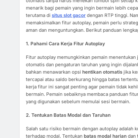
otomatis tanpa harus menekan tombol spin setiap kal
menarik bagi pemain yang ingin bermain lebih cepat
terutama di
situs slot gacor
dengan RTP tinggi. Na
memaksimalkan fitur autoplay, pemain perlu strateg
aman dan menguntungkan. Berikut panduan lengka
1. Pahami Cara Kerja Fitur Autoplay
Fitur autoplay memungkinkan pemain menentukan 
otomatis dan pengaturan taruhan yang ingin dijalan
bahkan menawarkan opsi
hentikan otomatis
jika k
tercapai atau saldo berkurang hingga batas terten
kerja fitur ini sangat penting agar pemain tidak keh
bermain. Pemain sebaiknya membaca panduan fitur 
yang digunakan sebelum memulai sesi bermain.
2. Tentukan Batas Modal dan Taruhan
Salah satu risiko bermain dengan autoplay adalah 
terhadap modal. Tentukan
batas modal harian
dan 