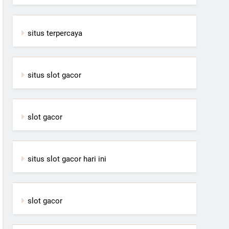
situs terpercaya
situs slot gacor
slot gacor
situs slot gacor hari ini
slot gacor