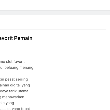
avorit Pemain
me slot favorit
ru, peluang menang
in pesat seiring
inan digital yang
daya tarik utama
ang menawarkan
ain yang
s slot yang tepat