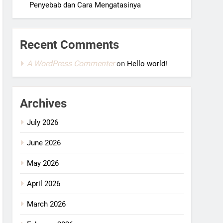
Penyebab dan Cara Mengatasinya
Recent Comments
A WordPress Commenter
on
Hello world!
Archives
July 2026
June 2026
May 2026
April 2026
March 2026