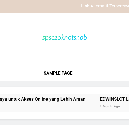
Link Alternatif Terperca
EDWINSLOT Login Resmi: Ciri In
Login Edwinslot dan Cara Memastikan Akse
TIARA4D Login seb
C 20 Knots Nob
Link Alternatif Terperca
Layanan Profesional Dalam Industri Maritim Dengan SPSC 20 K
EDWINSLOT Login Resmi: Ciri In
SAMPLE PAGE
Login Edwinslot dan Cara Memastikan Akse
Akses Online yang Lebih Aman
EDWINSLOT Login Resmi: Ci
1 Month Ago