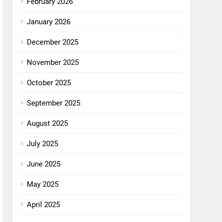
February 2026
January 2026
December 2025
November 2025
October 2025
September 2025
August 2025
July 2025
June 2025
May 2025
April 2025