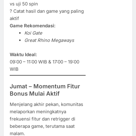
vs uji 50 spin
? Catat hasil dan game yang paling
aktif
Game Rekomendasi:
Koi Gate
Great Rhino Megaways
Waktu Ideal:
09:00 – 11:00 WIB & 17:00 – 19:00
WIB
Jumat – Momentum Fitur
Bonus Mulai Aktif
Menjelang akhir pekan, komunitas
melaporkan meningkatnya
frekuensi fitur dan retrigger di
beberapa game, terutama saat
malam.