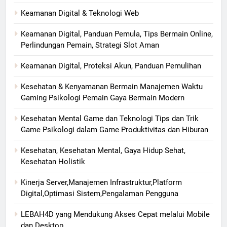
Keamanan Digital & Teknologi Web
Keamanan Digital, Panduan Pemula, Tips Bermain Online,
Perlindungan Pemain, Strategi Slot Aman
Keamanan Digital, Proteksi Akun, Panduan Pemulihan
Kesehatan & Kenyamanan Bermain Manajemen Waktu
Gaming Psikologi Pemain Gaya Bermain Modern
Kesehatan Mental Game dan Teknologi Tips dan Trik
Game Psikologi dalam Game Produktivitas dan Hiburan
Kesehatan, Kesehatan Mental, Gaya Hidup Sehat,
Kesehatan Holistik
Kinerja Server,Manajemen Infrastruktur,Platform
Digital,Optimasi Sistem,Pengalaman Pengguna
LEBAH4D yang Mendukung Akses Cepat melalui Mobile
dan Desktop