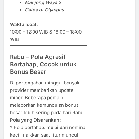
Mahjong Ways 2
Gates of Olympus
Waktu Ideal:
10:00 – 12:00 WIB & 16:00 – 18:00
WIB
Rabu – Pola Agresif
Bertahap, Cocok untuk
Bonus Besar
Di pertengahan minggu, banyak
provider memberikan update
minor. Beberapa pemain
melaporkan kemunculan bonus
besar lebih sering pada hari Rabu.
Pola yang Disarankan:
? Pola bertahap: mulai dari nominal
kecil, naikkan saat fitur muncul