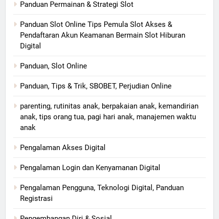
Panduan Permainan & Strategi Slot
Panduan Slot Online Tips Pemula Slot Akses &
Pendaftaran Akun Keamanan Bermain Slot Hiburan
Digital
Panduan, Slot Online
Panduan, Tips & Trik, SBOBET, Perjudian Online
parenting, rutinitas anak, berpakaian anak, kemandirian
anak, tips orang tua, pagi hari anak, manajemen waktu
anak
Pengalaman Akses Digital
Pengalaman Login dan Kenyamanan Digital
Pengalaman Pengguna, Teknologi Digital, Panduan
Registrasi
Pengembangan Diri & Sosial