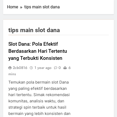
Home
tips main slot dana
tips main slot dana
Slot Dana: Pola Efektif
Berdasarkan Hari Tertentu
yang Terbukti Konsisten
2cb0816
1 year ago
0
6
mins
Temukan pola bermain slot Dana
yang paling efektif berdasarkan
hari tertentu. Simak rekomendasi
komunitas, analisis waktu, dan
strategi spin terbaik untuk hasil
bermain yang lebih konsisten dan