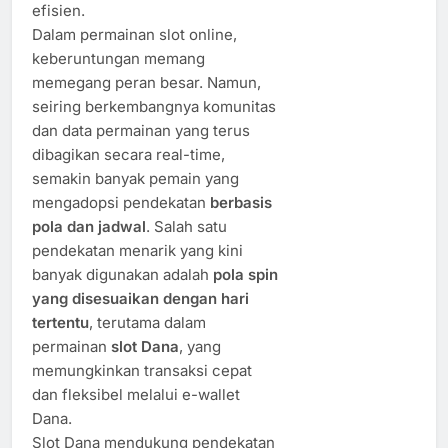
efisien.
Dalam permainan slot online,
keberuntungan memang
memegang peran besar. Namun,
seiring berkembangnya komunitas
dan data permainan yang terus
dibagikan secara real-time,
semakin banyak pemain yang
mengadopsi pendekatan
berbasis
pola dan jadwal
. Salah satu
pendekatan menarik yang kini
banyak digunakan adalah
pola spin
yang disesuaikan dengan hari
tertentu
, terutama dalam
permainan
slot Dana
, yang
memungkinkan transaksi cepat
dan fleksibel melalui e-wallet
Dana.
Slot Dana mendukung pendekatan