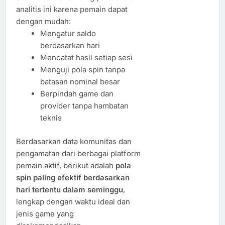
analitis ini karena pemain dapat
dengan mudah:
Mengatur saldo
berdasarkan hari
Mencatat hasil setiap sesi
Menguji pola spin tanpa
batasan nominal besar
Berpindah game dan
provider tanpa hambatan
teknis
Berdasarkan data komunitas dan
pengamatan dari berbagai platform
pemain aktif, berikut adalah
pola
spin paling efektif berdasarkan
hari tertentu dalam seminggu
,
lengkap dengan waktu ideal dan
jenis game yang