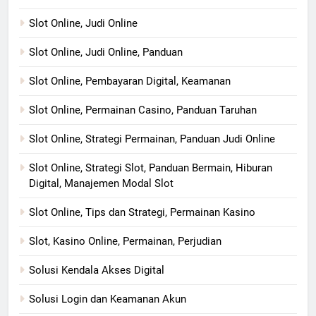
Slot Online, Judi Online
Slot Online, Judi Online, Panduan
Slot Online, Pembayaran Digital, Keamanan
Slot Online, Permainan Casino, Panduan Taruhan
Slot Online, Strategi Permainan, Panduan Judi Online
Slot Online, Strategi Slot, Panduan Bermain, Hiburan
Digital, Manajemen Modal Slot
Slot Online, Tips dan Strategi, Permainan Kasino
Slot, Kasino Online, Permainan, Perjudian
Solusi Kendala Akses Digital
Solusi Login dan Keamanan Akun