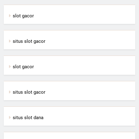
slot gacor
situs slot gacor
slot gacor
situs slot gacor
situs slot dana