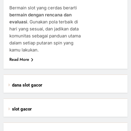
Bermain slot yang cerdas berarti
bermain dengan rencana dan
evaluasi
. Gunakan pola terbaik di
hari yang sesuai, dan jadikan data
komunitas sebagai panduan utama
dalam setiap putaran spin yang
kamu lakukan.
Read More
dana slot gacor
slot gacor