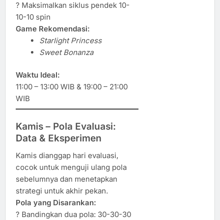
? Maksimalkan siklus pendek 10-
10-10 spin
Game Rekomendasi:
Starlight Princess
Sweet Bonanza
Waktu Ideal:
11:00 – 13:00 WIB & 19:00 – 21:00
WIB
Kamis – Pola Evaluasi:
Data & Eksperimen
Kamis dianggap hari evaluasi,
cocok untuk menguji ulang pola
sebelumnya dan menetapkan
strategi untuk akhir pekan.
Pola yang Disarankan:
? Bandingkan dua pola: 30-30-30