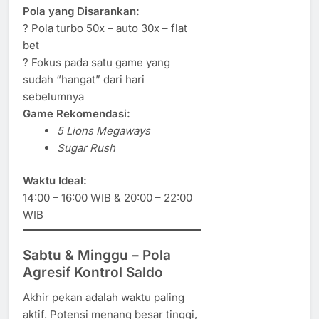
Pola yang Disarankan:
? Pola turbo 50x – auto 30x – flat
bet
? Fokus pada satu game yang
sudah “hangat” dari hari
sebelumnya
Game Rekomendasi:
5 Lions Megaways
Sugar Rush
Waktu Ideal:
14:00 – 16:00 WIB & 20:00 – 22:00
WIB
Sabtu & Minggu – Pola
Agresif Kontrol Saldo
Akhir pekan adalah waktu paling
aktif. Potensi menang besar tinggi,