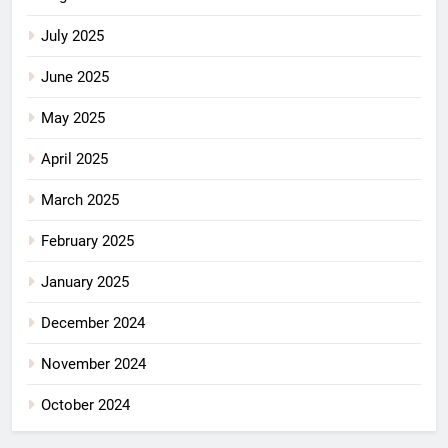
July 2025
June 2025
May 2025
April 2025
March 2025
February 2025
January 2025
December 2024
November 2024
October 2024