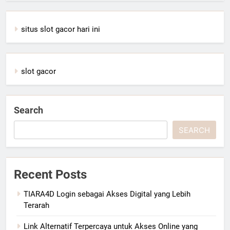
situs slot gacor hari ini
slot gacor
Search
SEARCH
Recent Posts
TIARA4D Login sebagai Akses Digital yang Lebih
Terarah
Link Alternatif Terpercaya untuk Akses Online yang