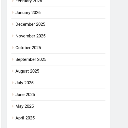
February 2026
January 2026
December 2025
November 2025
October 2025
September 2025
August 2025
July 2025
June 2025
May 2025
April 2025