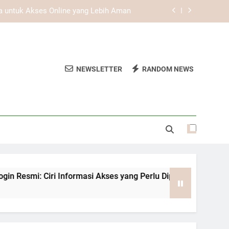
ya untuk Akses Online yang Lebih Aman
formasi Akses yang Perlu Diperhatikan
s Tetap Lancar di Berbagai Perangkat
NEWSLETTER
RANDOM NEWS
agai Akses Digital yang Lebih Terarah
ya untuk Akses Online yang Lebih Aman
nots Nob. Solusi Untuk Kebutuhan Kelautan.
formasi Akses yang Perlu Diperhatikan
s Tetap Lancar di Berbagai Perangkat
iri Informasi Akses yang Perlu Diperhatikan
Login Edwi
2 Months Ago