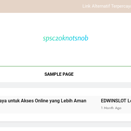
Link Alternatif Terperca
EDWINSLOT Login Resmi: Ciri In
Login Edwinslot dan Cara Memastikan Akse
TIARA4D Login seb
C 20 Knots Nob
Link Alternatif Terperca
Layanan Profesional Dalam Industri Maritim Dengan SPSC 20 K
EDWINSLOT Login Resmi: Ciri In
SAMPLE PAGE
Login Edwinslot dan Cara Memastikan Akse
Akses Online yang Lebih Aman
EDWINSLOT Login Resmi: C
1 Month Ago