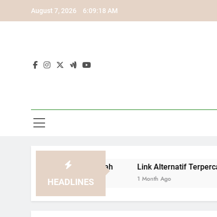
Skip
August 7, 2026
6:09:19 AM
to
content
SPS
Dapatkan 
l yang Lebih Terarah
Link Alternatif Terpercaya untuk 
1 Month Ago
HEADLINES