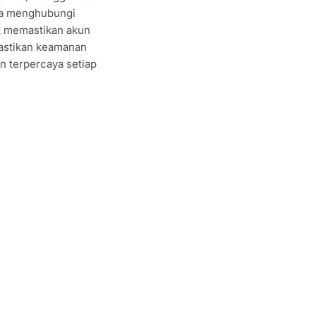
ga menghubungi
k memastikan akun
pastikan keamanan
n terpercaya setiap