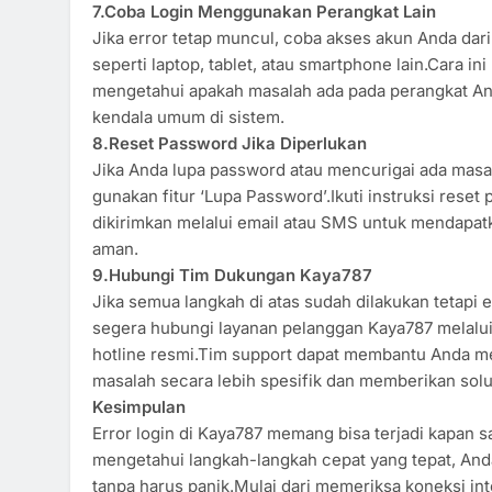
7.Coba Login Menggunakan Perangkat Lain
Jika error tetap muncul, coba akses akun Anda dari
seperti laptop, tablet, atau smartphone lain.Cara i
mengetahui apakah masalah ada pada perangkat A
kendala umum di sistem.
8.Reset Password Jika Diperlukan
Jika Anda lupa password atau mencurigai ada masa
gunakan fitur ‘Lupa Password’.Ikuti instruksi rese
dikirimkan melalui email atau SMS untuk mendapat
aman.
9.Hubungi Tim Dukungan Kaya787
Jika semua langkah di atas sudah dilakukan tetapi 
segera hubungi layanan pelanggan Kaya787 melalui l
hotline resmi.Tim support dapat membantu Anda me
masalah secara lebih spesifik dan memberikan solu
Kesimpulan
Error login di Kaya787 memang bisa terjadi kapan sa
mengetahui langkah-langkah cepat yang tepat, An
tanpa harus panik.Mulai dari memeriksa koneksi i