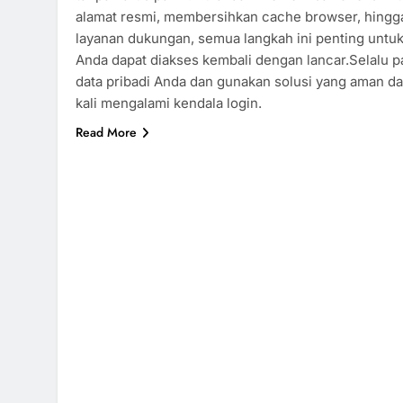
alamat resmi, membersihkan cache browser, hing
layanan dukungan, semua langkah ini penting untu
Anda dapat diakses kembali dengan lancar.Selalu 
data pribadi Anda dan gunakan solusi yang aman da
kali mengalami kendala login.
Read More