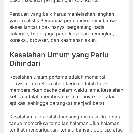
bukan sekadar pengulangan kata kunci.
Panduan yang baik harus menjelaskan langkah
yang realistis.Pengguna perlu memahami bahwa
akses lancar tidak hanya bergantung pada
halaman, tetapi juga pada kesiapan perangkat,
koneksi, browser, dan keamanan akun.
Kesalahan Umum yang Perlu
Dihindari
Kesalahan umum pertama adalah memakai
browser lama.Kesalahan kedua adalah tidak
membersihkan cache dalam waktu lama.Kesalahan
ketiga adalah membuka terlalu banyak tab atau
aplikasi sehingga perangkat menjadi berat.
Kesalahan lain adalah langsung memasukkan data
tanpa memeriksa tampilan halaman.Jika halaman
terlihat mencurigakan, terlalu banyak pop-up, atau