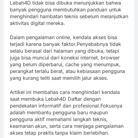
Lebah4D tidak bisa dibuka menunjukkan bahwa
banyak pengguna membutuhkan panduan untuk
menghindari hambatan teknis sebelum melanjutkan
aktivitas digital mereka.
Dalam pengalaman online, kendala akses bisa
terjadi karena banyak faktor.Penyebabnya tidak
selalu berasal dari halaman yang dibuka, tetapi
juga bisa muncul dari koneksi internet, browser
yang belum diperbarui, cache yang menumpuk,
perangkat terlalu berat, atau kebiasaan pengguna
yang kurang teliti saat memilih jalur akses.
Artikel ini membahas cara menghindari kendala
saat membuka Lebah4D Daftar dengan
pendekatan informatif dan profesional.Fokusnya
adalah membantu pengguna baru maupun
pengguna aktif memahami langkah teknis,
keamanan akun, serta cara menjaga pengalaman
akses tetap praktis tanpa klaim berlebihan.