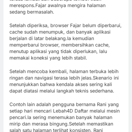
merespons.Fajar awalnya mengira halaman
sedang bermasalah.
Setelah diperiksa, browser Fajar belum diperbarui,
cache sudah menumpuk, dan banyak aplikasi
berjalan di latar belakang.Ia kemudian
memperbarui browser, membersihkan cache,
menutup aplikasi yang tidak diperlukan, lalu
memakai koneksi yang lebih stabil.
Setelah mencoba kembali, halaman terbuka lebih
ringan dan navigasi terasa lebih jelas.Skenario ini
menunjukkan bahwa kendala akses sering kali
dapat diatasi melalui langkah teknis sederhana.
Contoh lain adalah pengguna bernama Rani yang
setiap hari mencari Lebah4D Daftar melalui mesin
pencari.Ia sering menemukan banyak halaman
mirip dan merasa bingung.Setelah memastikan
salah satu halaman terlihat konsisten, Rani