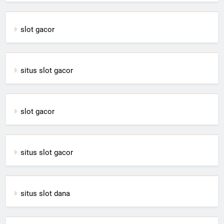
slot gacor
situs slot gacor
slot gacor
situs slot gacor
situs slot dana