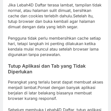
Jika Lebah4D Daftar terasa lambat, tampilan tidak
normal, atau halaman sulit dimuat, bersihkan
cache dan cookies terlebih dahulu.Setelah itu,
tutup browser dan buka kembali agar halaman
dimuat dengan data yang lebih segar.
Pengguna tidak perlu membersihkan cache setiap
hari, tetapi langkah ini penting dilakukan ketika
kendala mulai muncul atau setelah browser lama
digunakan tanpa perawatan.
Tutup Aplikasi dan Tab yang Tidak
Diperlukan
Perangkat yang terlalu berat dapat membuat akses
menjadi lambat.Ponsel dengan banyak aplikasi
berjalan di latar belakang biasanya membuat
browser kurang responsif.
Sebelum membuka Lebah4D Daftar, tutup aplikasi