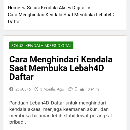
Home
Solusi Kendala Akses Digital
Cara Menghindari Kendala Saat Membuka Lebah4D
Daftar
SOLUSI KENDALA AKSES DIGITAL
Cara Menghindari Kendala
Saat Membuka Lebah4D
Daftar
0
2cb0816
3 Months Ago
18 Mins
Panduan Lebah4D Daftar untuk menghindari
kendala akses, menjaga keamanan akun, dan
membuka halaman lebih stabil lewat perangkat
pribadi.