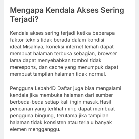
Mengapa Kendala Akses Sering
Terjadi?
Kendala akses sering terjadi ketika beberapa
faktor teknis tidak berada dalam kondisi
ideal.Misalnya, koneksi internet lemah dapat
membuat halaman terbuka sebagian, browser
lama dapat menyebabkan tombol tidak
merespons, dan cache yang menumpuk dapat
membuat tampilan halaman tidak normal.
Pengguna Lebah4D Daftar juga bisa mengalami
kendala jika membuka halaman dari sumber
berbeda-beda setiap kali ingin masuk.Hasil
pencarian yang terlihat mirip dapat membuat
pengguna bingung, terutama jika tampilan
halaman tidak konsisten atau terlalu banyak
elemen mengganggu.