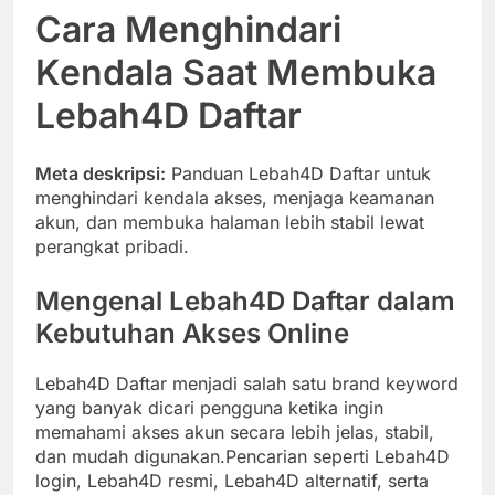
Cara Menghindari
Kendala Saat Membuka
Lebah4D Daftar
Meta deskripsi:
Panduan Lebah4D Daftar untuk
menghindari kendala akses, menjaga keamanan
akun, dan membuka halaman lebih stabil lewat
perangkat pribadi.
Mengenal Lebah4D Daftar dalam
Kebutuhan Akses Online
Lebah4D Daftar menjadi salah satu brand keyword
yang banyak dicari pengguna ketika ingin
memahami akses akun secara lebih jelas, stabil,
dan mudah digunakan.Pencarian seperti Lebah4D
login, Lebah4D resmi, Lebah4D alternatif, serta