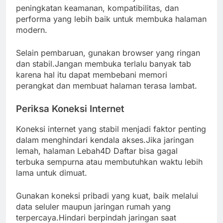
peningkatan keamanan, kompatibilitas, dan
performa yang lebih baik untuk membuka halaman
modern.
Selain pembaruan, gunakan browser yang ringan
dan stabil.Jangan membuka terlalu banyak tab
karena hal itu dapat membebani memori
perangkat dan membuat halaman terasa lambat.
Periksa Koneksi Internet
Koneksi internet yang stabil menjadi faktor penting
dalam menghindari kendala akses.Jika jaringan
lemah, halaman Lebah4D Daftar bisa gagal
terbuka sempurna atau membutuhkan waktu lebih
lama untuk dimuat.
Gunakan koneksi pribadi yang kuat, baik melalui
data seluler maupun jaringan rumah yang
terpercaya.Hindari berpindah jaringan saat