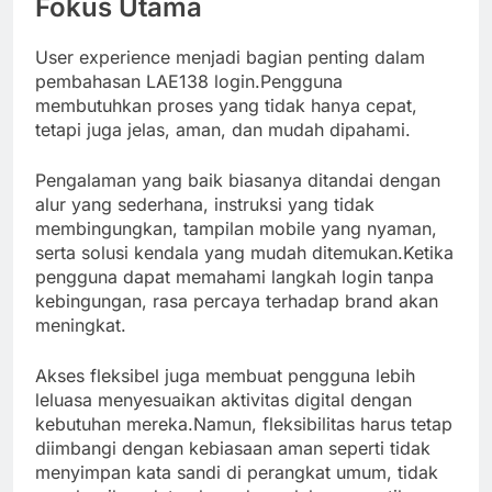
Fokus Utama
User experience menjadi bagian penting dalam
pembahasan LAE138 login.Pengguna
membutuhkan proses yang tidak hanya cepat,
tetapi juga jelas, aman, dan mudah dipahami.
Pengalaman yang baik biasanya ditandai dengan
alur yang sederhana, instruksi yang tidak
membingungkan, tampilan mobile yang nyaman,
serta solusi kendala yang mudah ditemukan.Ketika
pengguna dapat memahami langkah login tanpa
kebingungan, rasa percaya terhadap brand akan
meningkat.
Akses fleksibel juga membuat pengguna lebih
leluasa menyesuaikan aktivitas digital dengan
kebutuhan mereka.Namun, fleksibilitas harus tetap
diimbangi dengan kebiasaan aman seperti tidak
menyimpan kata sandi di perangkat umum, tidak