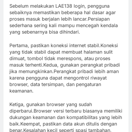
Sebelum melakukan LAE138 login, pengguna
sebaiknya memastikan beberapa hal dasar agar
proses masuk berjalan lebih lancar.Persiapan
sederhana sering kali mampu mencegah kendala
yang sebenarnya bisa dihindari.
Pertama, pastikan koneksi internet stabil.Koneksi
yang tidak stabil dapat membuat halaman sulit
dimuat, tombol tidak merespons, atau proses
masuk terhenti.Kedua, gunakan perangkat pribadi
jika memungkinkan.Perangkat pribadi lebih aman
karena pengguna dapat mengontrol riwayat
browser, data tersimpan, dan pengaturan
keamanan.
Ketiga, gunakan browser yang sudah
diperbarui.Browser versi terbaru biasanya memiliki
dukungan keamanan dan kompatibilitas yang lebih
baik.Keempat, pastikan data akun ditulis dengan
benar.Kesalahan kecil seperti spasi tambahan,