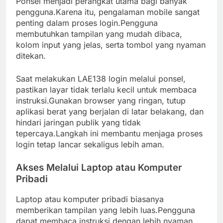
Ponsel menjadi perangkat utama bagi banyak
pengguna.Karena itu, pengalaman mobile sangat
penting dalam proses login.Pengguna
membutuhkan tampilan yang mudah dibaca,
kolom input yang jelas, serta tombol yang nyaman
ditekan.
Saat melakukan LAE138 login melalui ponsel,
pastikan layar tidak terlalu kecil untuk membaca
instruksi.Gunakan browser yang ringan, tutup
aplikasi berat yang berjalan di latar belakang, dan
hindari jaringan publik yang tidak
tepercaya.Langkah ini membantu menjaga proses
login tetap lancar sekaligus lebih aman.
Akses Melalui Laptop atau Komputer
Pribadi
Laptop atau komputer pribadi biasanya
memberikan tampilan yang lebih luas.Pengguna
dapat membaca instruksi dengan lebih nyaman