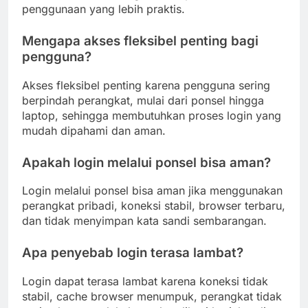
penggunaan yang lebih praktis.
Mengapa akses fleksibel penting bagi
pengguna?
Akses fleksibel penting karena pengguna sering
berpindah perangkat, mulai dari ponsel hingga
laptop, sehingga membutuhkan proses login yang
mudah dipahami dan aman.
Apakah login melalui ponsel bisa aman?
Login melalui ponsel bisa aman jika menggunakan
perangkat pribadi, koneksi stabil, browser terbaru,
dan tidak menyimpan kata sandi sembarangan.
Apa penyebab login terasa lambat?
Login dapat terasa lambat karena koneksi tidak
stabil, cache browser menumpuk, perangkat tidak