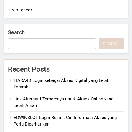
slot gacor
Search
SEARCH
Recent Posts
TIARA4D Login sebagai Akses Digital yang Lebih
Terarah
Link Alternatif Terpercaya untuk Akses Online yang
Lebih Aman
EDWINSLOT Login Resmi: Ciri Informasi Akses yang
Perlu Diperhatikan