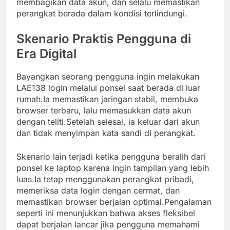
membagikan data akun, dan selalu memastikan
perangkat berada dalam kondisi terlindungi.
Skenario Praktis Pengguna di
Era Digital
Bayangkan seorang pengguna ingin melakukan
LAE138 login melalui ponsel saat berada di luar
rumah.Ia memastikan jaringan stabil, membuka
browser terbaru, lalu memasukkan data akun
dengan teliti.Setelah selesai, ia keluar dari akun
dan tidak menyimpan kata sandi di perangkat.
Skenario lain terjadi ketika pengguna beralih dari
ponsel ke laptop karena ingin tampilan yang lebih
luas.Ia tetap menggunakan perangkat pribadi,
memeriksa data login dengan cermat, dan
memastikan browser berjalan optimal.Pengalaman
seperti ini menunjukkan bahwa akses fleksibel
dapat berjalan lancar jika pengguna memahami