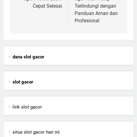
Cepat Selesai
Terlindungi dengan
Panduan Aman dan
Profesional
dana slot gacor
slot gacor
link slot gacor
situs slot gacor hari ini