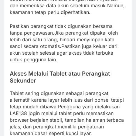
dan memeriksa data akun sebelum masuk.Namun,
keamanan tetap perlu diperhatikan.
Pastikan perangkat tidak digunakan bersama
tanpa pengawasan.Jika perangkat dipakai oleh
lebih dari satu orang, hindari menyimpan kata
sandi secara otomatis.Pastikan juga keluar dari
akun setelah selesai agar akses tidak terbuka
untuk pengguna lain.
Akses Melalui Tablet atau Perangkat
Sekunder
Tablet sering digunakan sebagai perangkat
alternatif karena layar lebih luas dari ponsel tetapi
tetap mudah dibawa.Pengguna yang melakukan
LAE138 login melalui tablet perlu memastikan
browser berjalan stabil, tampilan halaman terbaca
jelas, dan perangkat memiliki pengaturan
keamanan dasar seperti kunci layar.