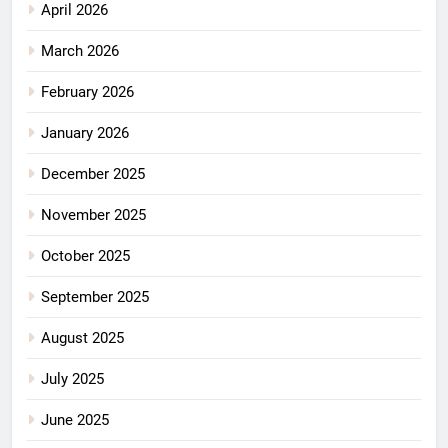
April 2026
March 2026
February 2026
January 2026
December 2025
November 2025
October 2025
September 2025
August 2025
July 2025
June 2025