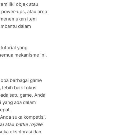
miliki objek atau
, power-ups, atau area
a menemukan item
membantu dalam
tutorial yang
semua mekanisme ini.
ncoba berbagai game
 lebih baik fokus
pada satu game, Anda
i yang ada dalam
epat.
 Anda suka kompetisi,
na) atau
battle royale
suka eksplorasi dan