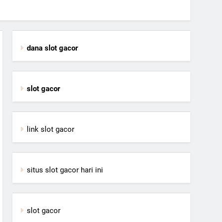
dana slot gacor
slot gacor
link slot gacor
situs slot gacor hari ini
slot gacor