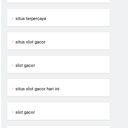
situs terpercaya
situs slot gacor
slot gacor
situs slot gacor hari ini
slot gacor