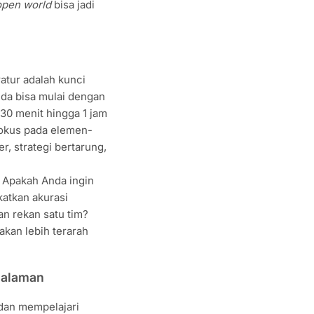
open world
bisa jadi
ratur adalah kunci
a bisa mulai dengan
a 30 menit hingga 1 jam
fokus pada elemen-
r, strategi bertarung,
s. Apakah Anda ingin
atkan akurasi
n rekan satu tim?
akan lebih terarah
galaman
dan mempelajari