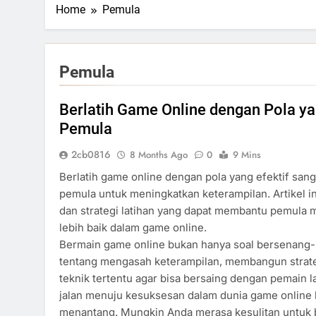
Home
Pemula
Pemula
Berlatih Game Online dengan Pola yan
Pemula
2cb0816
8 Months Ago
0
9 Mins
Berlatih game online dengan pola yang efektif sang
pemula untuk meningkatkan keterampilan. Artikel i
dan strategi latihan yang dapat membantu pemula 
lebih baik dalam game online.
Bermain game online bukan hanya soal bersenang-s
tentang mengasah keterampilan, membangun strat
teknik tertentu agar bisa bersaing dengan pemain l
jalan menuju kesuksesan dalam dunia game online 
menantang. Mungkin Anda merasa kesulitan untuk 