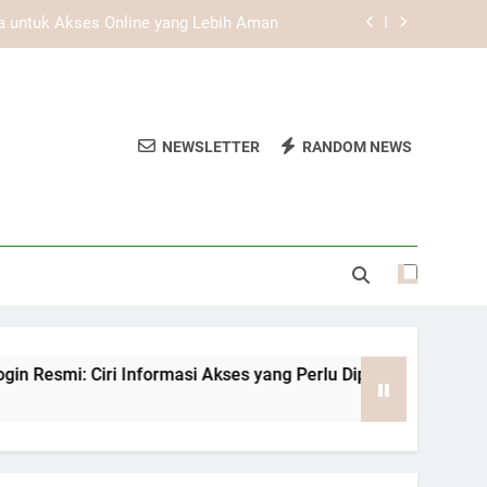
ya untuk Akses Online yang Lebih Aman
formasi Akses yang Perlu Diperhatikan
s Tetap Lancar di Berbagai Perangkat
NEWSLETTER
RANDOM NEWS
agai Akses Digital yang Lebih Terarah
ya untuk Akses Online yang Lebih Aman
nots Nob. Solusi Untuk Kebutuhan Kelautan.
formasi Akses yang Perlu Diperhatikan
s Tetap Lancar di Berbagai Perangkat
ri Informasi Akses yang Perlu Diperhatikan
Login Edwi
2 Months Ago