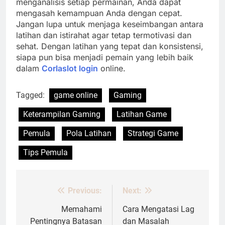
menganalisis setiap permainan, Anda dapat
mengasah kemampuan Anda dengan cepat.
Jangan lupa untuk menjaga keseimbangan antara
latihan dan istirahat agar tetap termotivasi dan
sehat. Dengan latihan yang tepat dan konsistensi,
siapa pun bisa menjadi pemain yang lebih baik
dalam
Corlaslot login
online.
Tagged:
game online
Gaming
Keterampilan Gaming
Latihan Game
Pemula
Pola Latihan
Strategi Game
Tips Pemula
Previous:
Next:
Post
navigation
Memahami
Cara Mengatasi Lag
Pentingnya Batasan
dan Masalah