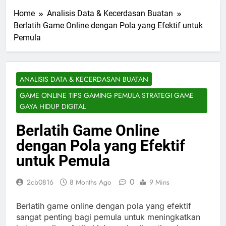
Home
Analisis Data & Kecerdasan Buatan
Berlatih Game Online dengan Pola yang Efektif untuk
Pemula
ANALISIS DATA & KECERDASAN BUATAN
GAME ONLINE TIPS GAMING PEMULA STRATEGI GAME
GAYA HIDUP DIGITAL
Berlatih Game Online
dengan Pola yang Efektif
untuk Pemula
0
2cb0816
8 Months Ago
9 Mins
Berlatih game online dengan pola yang efektif
sangat penting bagi pemula untuk meningkatkan