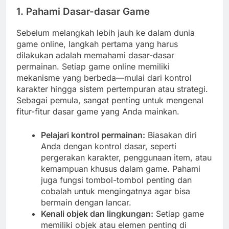
1.
Pahami Dasar-dasar Game
Sebelum melangkah lebih jauh ke dalam dunia
game online, langkah pertama yang harus
dilakukan adalah memahami dasar-dasar
permainan. Setiap game online memiliki
mekanisme yang berbeda—mulai dari kontrol
karakter hingga sistem pertempuran atau strategi.
Sebagai pemula, sangat penting untuk mengenal
fitur-fitur dasar game yang Anda mainkan.
Pelajari kontrol permainan:
Biasakan diri
Anda dengan kontrol dasar, seperti
pergerakan karakter, penggunaan item, atau
kemampuan khusus dalam game. Pahami
juga fungsi tombol-tombol penting dan
cobalah untuk mengingatnya agar bisa
bermain dengan lancar.
Kenali objek dan lingkungan:
Setiap game
memiliki objek atau elemen penting di