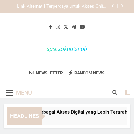
Skip
EDWINSLOT Login Resmi: Ciri Informasi Akses
to
yang Perlu Diperhatikan
content
Login Edwinslot dan Cara Memastikan Akses
Tetap Lancar di Berbagai Perangkat
TIARA4D Login sebagai Akses Digital yang Lebih
Terarah
Link Alternatif Terpercaya untuk Akses Online
yang Lebih Aman
EDWINSLOT Login Resmi: Ciri Informasi Akses
yang Perlu Diperhatikan
SPSC 20 Knots
Dapatkan Layanan Profesional Dalam
Login Edwinslot dan Cara Memastikan Akses
NEWSLETTER
RANDOM NEWS
Nob
Tetap Lancar di Berbagai Perangkat
Industri Maritim Dengan SPSC 20 Knots
Nob. Solusi Untuk Kebutuhan Kelautan.
MENU
ARA4D Login sebagai Akses Digital yang Lebih Terarah
HEADLINES
Month Ago