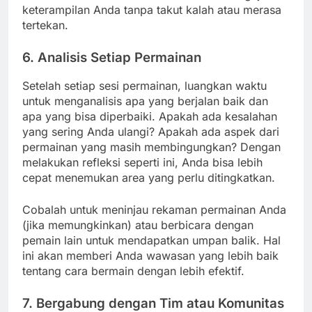
keterampilan Anda tanpa takut kalah atau merasa
tertekan.
6.
Analisis Setiap Permainan
Setelah setiap sesi permainan, luangkan waktu
untuk menganalisis apa yang berjalan baik dan
apa yang bisa diperbaiki. Apakah ada kesalahan
yang sering Anda ulangi? Apakah ada aspek dari
permainan yang masih membingungkan? Dengan
melakukan refleksi seperti ini, Anda bisa lebih
cepat menemukan area yang perlu ditingkatkan.
Cobalah untuk meninjau rekaman permainan Anda
(jika memungkinkan) atau berbicara dengan
pemain lain untuk mendapatkan umpan balik. Hal
ini akan memberi Anda wawasan yang lebih baik
tentang cara bermain dengan lebih efektif.
7.
Bergabung dengan Tim atau Komunitas