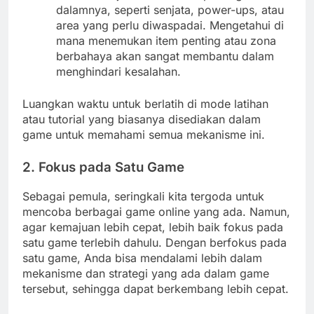
dalamnya, seperti senjata, power-ups, atau
area yang perlu diwaspadai. Mengetahui di
mana menemukan item penting atau zona
berbahaya akan sangat membantu dalam
menghindari kesalahan.
Luangkan waktu untuk berlatih di mode latihan
atau tutorial yang biasanya disediakan dalam
game untuk memahami semua mekanisme ini.
2.
Fokus pada Satu Game
Sebagai pemula, seringkali kita tergoda untuk
mencoba berbagai game online yang ada. Namun,
agar kemajuan lebih cepat, lebih baik fokus pada
satu game terlebih dahulu. Dengan berfokus pada
satu game, Anda bisa mendalami lebih dalam
mekanisme dan strategi yang ada dalam game
tersebut, sehingga dapat berkembang lebih cepat.