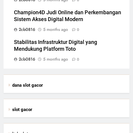
Champion4D Judi Online dan Perkembangan
Sistem Akses Digital Modern
2cb0816
5 months ago
0
Stabilitas Infrastruktur Digital yang
Mendukung Platform Toto
2cb0816
5 months ago
0
dana slot gacor
slot gacor