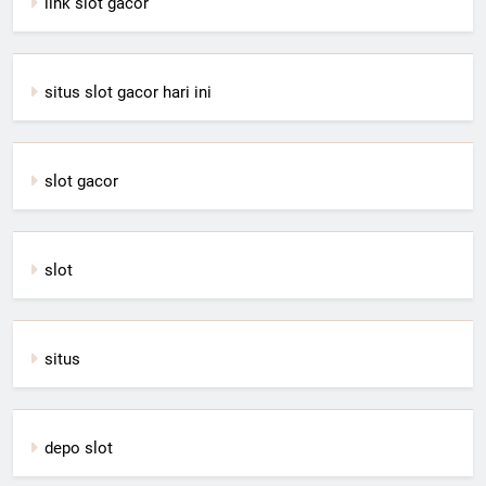
link slot gacor
situs slot gacor hari ini
slot gacor
slot
situs
depo slot