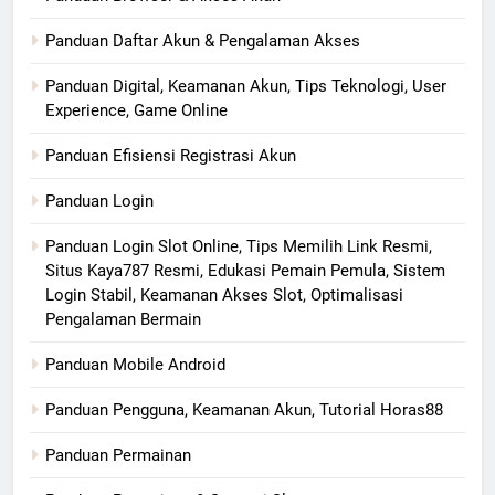
Panduan Daftar Akun & Pengalaman Akses
Panduan Digital, Keamanan Akun, Tips Teknologi, User
Experience, Game Online
Panduan Efisiensi Registrasi Akun
Panduan Login
Panduan Login Slot Online, Tips Memilih Link Resmi,
Situs Kaya787 Resmi, Edukasi Pemain Pemula, Sistem
Login Stabil, Keamanan Akses Slot, Optimalisasi
Pengalaman Bermain
Panduan Mobile Android
Panduan Pengguna, Keamanan Akun, Tutorial Horas88
Panduan Permainan