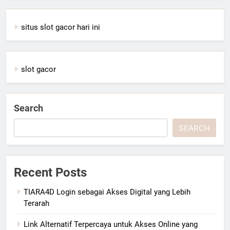
situs slot gacor hari ini
slot gacor
Search
SEARCH
Recent Posts
TIARA4D Login sebagai Akses Digital yang Lebih
Terarah
Link Alternatif Terpercaya untuk Akses Online yang