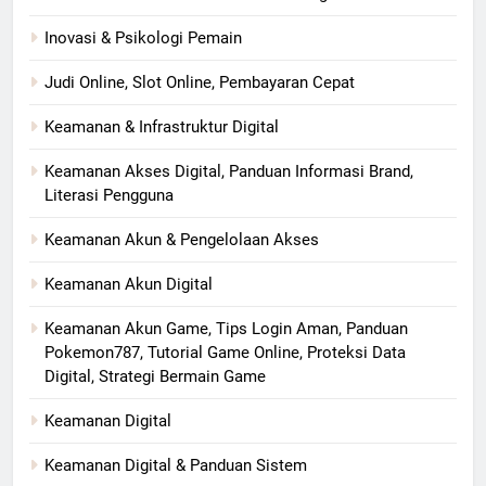
Inovasi & Psikologi Pemain
Judi Online, Slot Online, Pembayaran Cepat
Keamanan & Infrastruktur Digital
Keamanan Akses Digital, Panduan Informasi Brand,
Literasi Pengguna
Keamanan Akun & Pengelolaan Akses
Keamanan Akun Digital
Keamanan Akun Game, Tips Login Aman, Panduan
Pokemon787, Tutorial Game Online, Proteksi Data
Digital, Strategi Bermain Game
Keamanan Digital
Keamanan Digital & Panduan Sistem