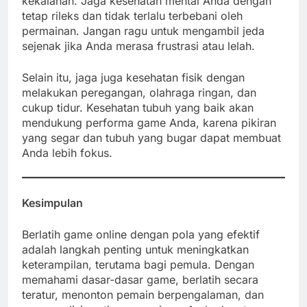
kekalahan. Jaga kesehatan mental Anda dengan
tetap rileks dan tidak terlalu terbebani oleh
permainan. Jangan ragu untuk mengambil jeda
sejenak jika Anda merasa frustrasi atau lelah.
Selain itu, jaga juga kesehatan fisik dengan
melakukan peregangan, olahraga ringan, dan
cukup tidur. Kesehatan tubuh yang baik akan
mendukung performa game Anda, karena pikiran
yang segar dan tubuh yang bugar dapat membuat
Anda lebih fokus.
Kesimpulan
Berlatih game online dengan pola yang efektif
adalah langkah penting untuk meningkatkan
keterampilan, terutama bagi pemula. Dengan
memahami dasar-dasar game, berlatih secara
teratur, menonton pemain berpengalaman, dan