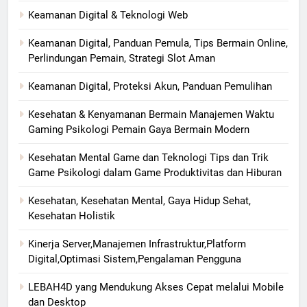
Keamanan Digital & Teknologi Web
Keamanan Digital, Panduan Pemula, Tips Bermain Online,
Perlindungan Pemain, Strategi Slot Aman
Keamanan Digital, Proteksi Akun, Panduan Pemulihan
Kesehatan & Kenyamanan Bermain Manajemen Waktu
Gaming Psikologi Pemain Gaya Bermain Modern
Kesehatan Mental Game dan Teknologi Tips dan Trik
Game Psikologi dalam Game Produktivitas dan Hiburan
Kesehatan, Kesehatan Mental, Gaya Hidup Sehat,
Kesehatan Holistik
Kinerja Server,Manajemen Infrastruktur,Platform
Digital,Optimasi Sistem,Pengalaman Pengguna
LEBAH4D yang Mendukung Akses Cepat melalui Mobile
dan Desktop