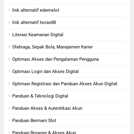
link alternatif edwinslot
link alternatif horas88
Literasi Keamanan Digital
Olahraga, Sepak Bola, Manajemen Karier
Optimasi Akses dan Pengalaman Pengguna
Optimasi Login dan Akses Digital
Optimasi Registrasi dan Panduan Akses Akun Digital
Panduan & Teknologi Digital
Panduan Akses & Autentikasi Akun
Panduan Bermain Slot
Panduan Browser & Akses Akun