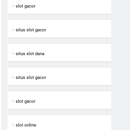
slot gacor
situs slot gacor
situs slot dana
situs slot gacor
slot gacor
slot online