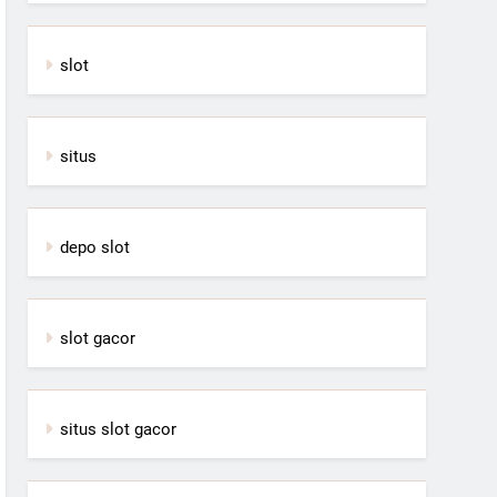
slot
situs
depo slot
slot gacor
situs slot gacor