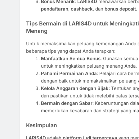
Bonus Menarik
:
LARIS4D
menawarkan berb
pendaftaran
,
cashback
, dan
bonus deposit
.
Tips Bermain di LARIS4D untuk Meningkat
Menang
Untuk memaksimalkan peluang kemenangan Anda 
beberapa tips yang dapat Anda terapkan:
Manfaatkan Semua Bonus
: Gunakan semua 
untuk meningkatkan peluang menang Anda.
Pahami Permainan Anda
: Pelajari cara ber
dengan baik untuk memaksimalkan peluang 
Kelola Anggaran dengan Bijak
: Tentukan a
dan pastikan untuk tidak melebihi batas ters
Bermain dengan Sabar
: Keberuntungan dala
memerlukan kesabaran dan strategi yang ma
Kesimpulan
LARIS4D
adalah
platform judi terpercaya
yang me