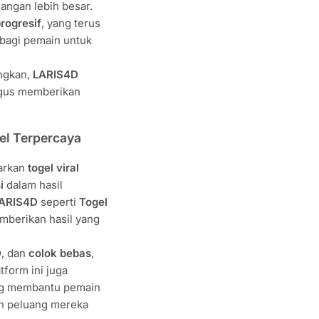
ngan lebih besar.
rogresif
, yang terus
bagi pemain untuk
ngkan,
LARIS4D
igus memberikan
el Terpercaya
arkan
togel viral
i
dalam hasil
ARIS4D
seperti
Togel
berikan hasil yang
D
, dan
colok bebas
,
form ini juga
g membantu pemain
an peluang mereka