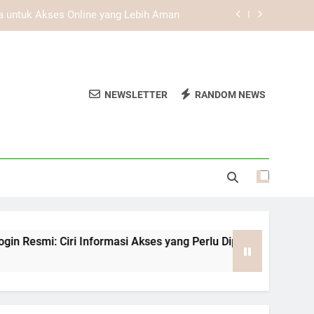
ya untuk Akses Online yang Lebih Aman
formasi Akses yang Perlu Diperhatikan
s Tetap Lancar di Berbagai Perangkat
NEWSLETTER
RANDOM NEWS
agai Akses Digital yang Lebih Terarah
ya untuk Akses Online yang Lebih Aman
nots Nob. Solusi Untuk Kebutuhan Kelautan.
formasi Akses yang Perlu Diperhatikan
s Tetap Lancar di Berbagai Perangkat
ri Informasi Akses yang Perlu Diperhatikan
Login Edwi
2 Months Ago