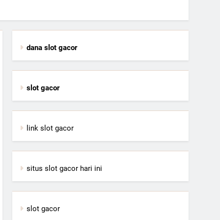
dana slot gacor
slot gacor
link slot gacor
situs slot gacor hari ini
slot gacor