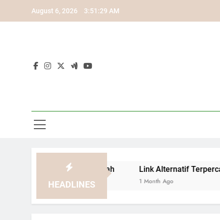
Skip
August 6, 2026
3:51:30 AM
to
content
SPS
Dapatkan 
 yang Lebih Terarah
Link Alternatif Terpercaya untuk A
1 Month Ago
HEADLINES