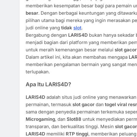
memberikan kesempatan besar bagi para pemain u
besar
. Dengan berbagai keuntungan yang ditawark
pilihan utama bagi mereka yang ingin merasakan 
judi online yang
tidak
slot
.
Bergabung dengan
LARIS4D
bukan hanya sekadar b
menjadi bagian dari platform yang memberikan pe
untuk meraih kemenangan besar melalui
slot gacor
Dalam artikel ini, kita akan membahas mengapa
LA
memberikan pengalaman bermain yang sangat men
terlupakan.
Apa Itu LARIS4D?
LARIS4D
adalah situs judi online yang menawarkan 
permainan, termasuk
slot gacor
dan
togel viral res
sama dengan penyedia permainan terkemuka seper
Microgaming
, dan
Slot88
untuk menyediakan perma
transparan, dan berkualitas tinggi. Mesin
slot gacor
LARIS4D
memiliki
RTP tinggi
, memberikan peluang