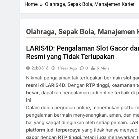
Home
Olahraga, Sepak Bola, Manajemen Karier
Olahraga, Sepak Bola, Manajemen K
LARIS4D: Pengalaman Slot Gacor dan
Resmi yang Tidak Terlupakan
2cb0816
1 Year Ago
0
9 Mins
Nikmati pengalaman tak terlupakan bermain
slot ga
resmi
di
LARIS4D
. Dengan
RTP tinggi
,
keamanan t
besar
, dapatkan pengalaman judi online terbaik di 
ini.
Dalam dunia perjudian online, menemukan platfo
pengalaman bermain menyenangkan, aman, dan me
hal yang sangat diinginkan oleh setiap pemain.
LAR
platform judi terpercaya
yang tidak hanya menyed
gacor
dengan
RTP tinggi
, tetapi juga menawarkan
t