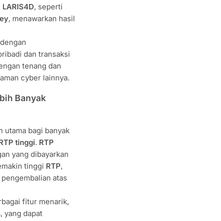
i
LARIS4D
, seperti
ney
, menawarkan hasil
dengan
ribadi dan transaksi
dengan tenang dan
aman cyber lainnya.
ebih Banyak
n utama bagi banyak
RTP tinggi
.
RTP
an yang dibayarkan
emakin tinggi
RTP
,
 pengembalian atas
bagai fitur menarik,
s
, yang dapat