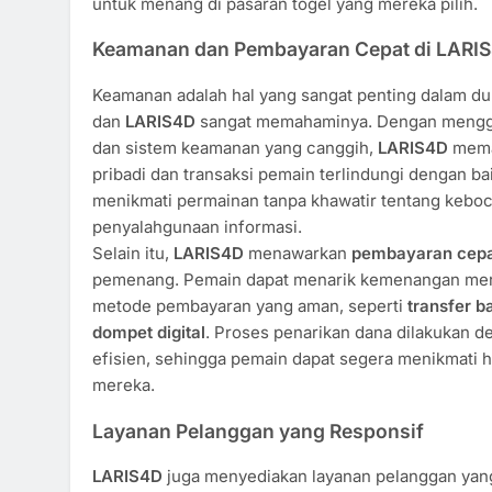
untuk menang di pasaran togel yang mereka pilih.
Keamanan dan Pembayaran Cepat di LARI
Keamanan adalah hal yang sangat penting dalam dun
dan
LARIS4D
sangat memahaminya. Dengan meng
dan sistem keamanan yang canggih,
LARIS4D
mema
pribadi dan transaksi pemain terlindungi dengan ba
menikmati permainan tanpa khawatir tentang keboc
penyalahgunaan informasi.
Selain itu,
LARIS4D
menawarkan
pembayaran cep
pemenang. Pemain dapat menarik kemenangan mere
metode pembayaran yang aman, seperti
transfer b
dompet digital
. Proses penarikan dana dilakukan d
efisien, sehingga pemain dapat segera menikmati 
mereka.
Layanan Pelanggan yang Responsif
LARIS4D
juga menyediakan layanan pelanggan yang