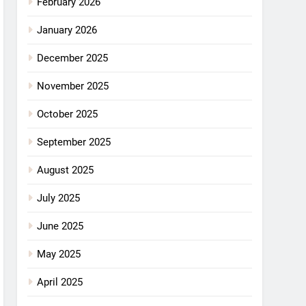
February 2026
January 2026
December 2025
November 2025
October 2025
September 2025
August 2025
July 2025
June 2025
May 2025
April 2025