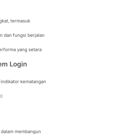
gkat, termasuk
n dan fungsi berjalan
rforma yang setara
tem Login
h indikator kematangan
i:
s dalam membangun