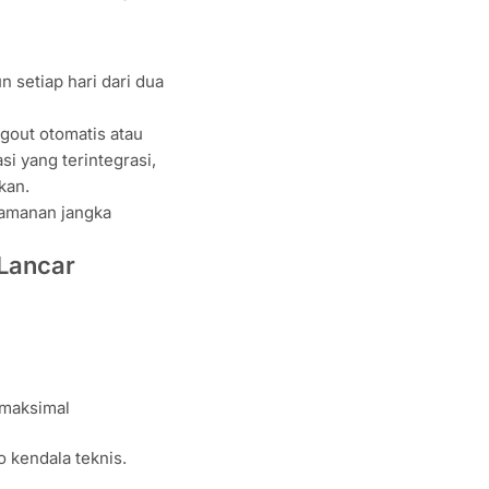
setiap hari dari dua
ogout otomatis atau
si yang terintegrasi,
kan.
yamanan jangka
Lancar
 maksimal
 kendala teknis.