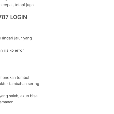
 cepat, tetapi juga
787 LOGIN
indari jalur yang
risiko error
 menekan tombol
rakter tambahan sering
ang salah, akun bisa
eamanan.