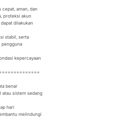
 cepat, aman, dan
, proteksi akun
n dapat dilakukan
 stabil, serta
u pengguna
 fondasi kepercayaan
==============
ta benar
l atau sistem sedang
ap hari
membantu melindungi