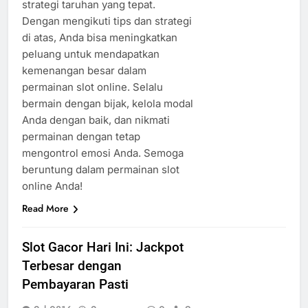
strategi taruhan yang tepat.
Dengan mengikuti tips dan strategi
di atas, Anda bisa meningkatkan
peluang untuk mendapatkan
kemenangan besar dalam
permainan slot online. Selalu
bermain dengan bijak, kelola modal
Anda dengan baik, dan nikmati
permainan dengan tetap
mengontrol emosi Anda. Semoga
beruntung dalam permainan slot
online Anda!
Read More
Slot Gacor Hari Ini: Jackpot
Terbesar dengan
Pembayaran Pasti