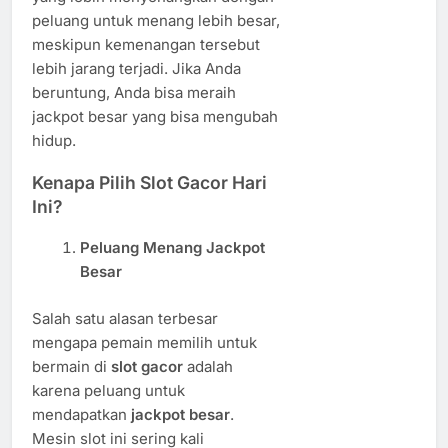
peluang untuk menang lebih besar,
meskipun kemenangan tersebut
lebih jarang terjadi. Jika Anda
beruntung, Anda bisa meraih
jackpot besar yang bisa mengubah
hidup.
Kenapa Pilih Slot Gacor Hari
Ini?
Peluang Menang Jackpot
Besar
Salah satu alasan terbesar
mengapa pemain memilih untuk
bermain di
slot gacor
adalah
karena peluang untuk
mendapatkan
jackpot besar
.
Mesin slot ini sering kali