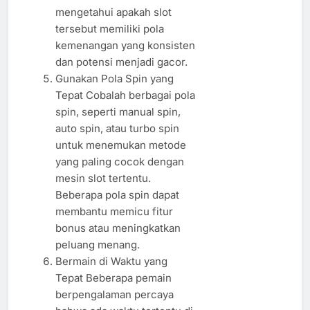
mengetahui apakah slot
tersebut memiliki pola
kemenangan yang konsisten
dan potensi menjadi gacor.
Gunakan Pola Spin yang
Tepat Cobalah berbagai pola
spin, seperti manual spin,
auto spin, atau turbo spin
untuk menemukan metode
yang paling cocok dengan
mesin slot tertentu.
Beberapa pola spin dapat
membantu memicu fitur
bonus atau meningkatkan
peluang menang.
Bermain di Waktu yang
Tepat Beberapa pemain
berpengalaman percaya