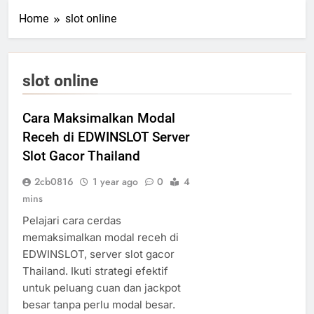
Home
slot online
slot online
Cara Maksimalkan Modal
Receh di EDWINSLOT Server
Slot Gacor Thailand
2cb0816
1 year ago
0
4
mins
Pelajari cara cerdas
memaksimalkan modal receh di
EDWINSLOT, server slot gacor
Thailand. Ikuti strategi efektif
untuk peluang cuan dan jackpot
besar tanpa perlu modal besar.