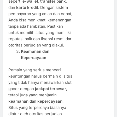
seperti
e-wallet
,
transfer bank
,
dan
kartu kredit
. Dengan sistem
pembayaran yang aman dan cepat,
Anda bisa menikmati kemenangan
tanpa ada hambatan. Pastikan
untuk memilih situs yang memiliki
reputasi baik dan lisensi resmi dari
otoritas perjudian yang diakui.
Keamanan dan
Kepercayaan
Pemain yang serius mencari
keuntungan harus bermain di situs
yang tidak hanya menawarkan slot
gacor dengan
jackpot terbesar
,
tetapi juga yang menjamin
keamanan
dan
kepercayaan
.
Situs yang terpercaya biasanya
diatur oleh otoritas perjudian