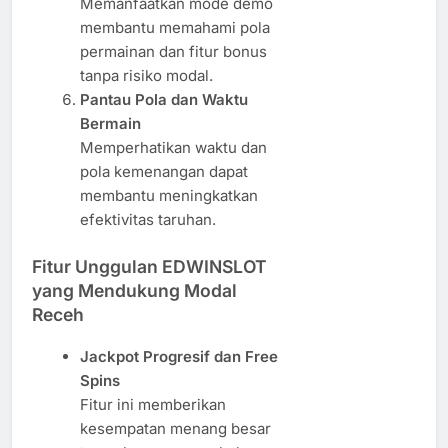
Memanfaatkan mode demo
membantu memahami pola
permainan dan fitur bonus
tanpa risiko modal.
Pantau Pola dan Waktu
Bermain
Memperhatikan waktu dan
pola kemenangan dapat
membantu meningkatkan
efektivitas taruhan.
Fitur Unggulan EDWINSLOT
yang Mendukung Modal
Receh
Jackpot Progresif dan Free
Spins
Fitur ini memberikan
kesempatan menang besar