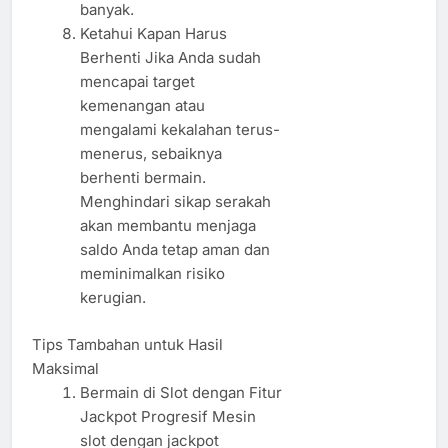
banyak.
Ketahui Kapan Harus
Berhenti Jika Anda sudah
mencapai target
kemenangan atau
mengalami kekalahan terus-
menerus, sebaiknya
berhenti bermain.
Menghindari sikap serakah
akan membantu menjaga
saldo Anda tetap aman dan
meminimalkan risiko
kerugian.
Tips Tambahan untuk Hasil
Maksimal
Bermain di Slot dengan Fitur
Jackpot Progresif Mesin
slot dengan jackpot