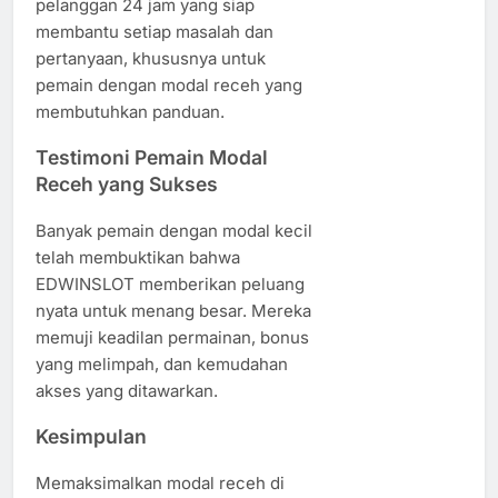
pelanggan 24 jam yang siap
membantu setiap masalah dan
pertanyaan, khususnya untuk
pemain dengan modal receh yang
membutuhkan panduan.
Testimoni Pemain Modal
Receh yang Sukses
Banyak pemain dengan modal kecil
telah membuktikan bahwa
EDWINSLOT memberikan peluang
nyata untuk menang besar. Mereka
memuji keadilan permainan, bonus
yang melimpah, dan kemudahan
akses yang ditawarkan.
Kesimpulan
Memaksimalkan modal receh di