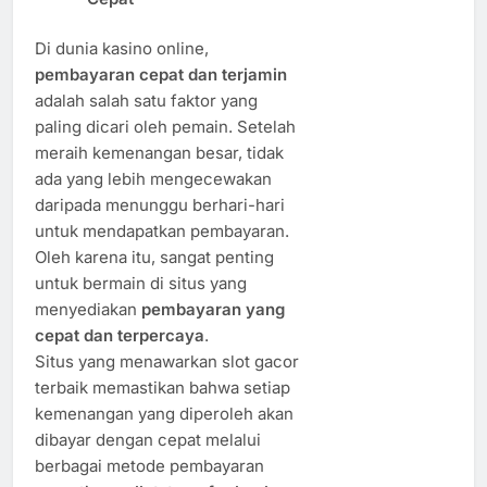
Di dunia kasino online,
pembayaran cepat dan terjamin
adalah salah satu faktor yang
paling dicari oleh pemain. Setelah
meraih kemenangan besar, tidak
ada yang lebih mengecewakan
daripada menunggu berhari-hari
untuk mendapatkan pembayaran.
Oleh karena itu, sangat penting
untuk bermain di situs yang
menyediakan
pembayaran yang
cepat dan terpercaya
.
Situs yang menawarkan slot gacor
terbaik memastikan bahwa setiap
kemenangan yang diperoleh akan
dibayar dengan cepat melalui
berbagai metode pembayaran