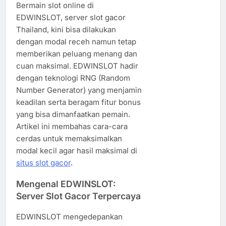
Bermain slot online di
EDWINSLOT, server slot gacor
Thailand, kini bisa dilakukan
dengan modal receh namun tetap
memberikan peluang menang dan
cuan maksimal. EDWINSLOT hadir
dengan teknologi RNG (Random
Number Generator) yang menjamin
keadilan serta beragam fitur bonus
yang bisa dimanfaatkan pemain.
Artikel ini membahas cara-cara
cerdas untuk memaksimalkan
modal kecil agar hasil maksimal di
situs slot gacor
.
Mengenal EDWINSLOT:
Server Slot Gacor Terpercaya
EDWINSLOT mengedepankan