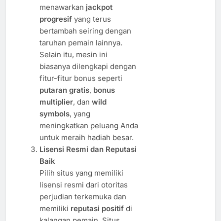
menawarkan
jackpot
progresif
yang terus
bertambah seiring dengan
taruhan pemain lainnya.
Selain itu, mesin ini
biasanya dilengkapi dengan
fitur-fitur bonus seperti
putaran gratis
,
bonus
multiplier
, dan
wild
symbols
, yang
meningkatkan peluang Anda
untuk meraih hadiah besar.
Lisensi Resmi dan Reputasi
Baik
Pilih situs yang memiliki
lisensi resmi dari otoritas
perjudian terkemuka dan
memiliki
reputasi positif
di
kalangan pemain. Situs