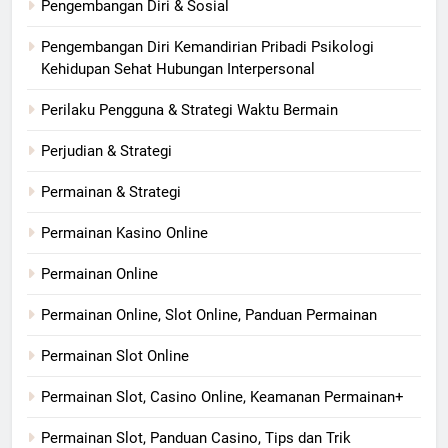
Pengembangan Diri & Sosial
Pengembangan Diri Kemandirian Pribadi Psikologi
Kehidupan Sehat Hubungan Interpersonal
Perilaku Pengguna & Strategi Waktu Bermain
Perjudian & Strategi
Permainan & Strategi
Permainan Kasino Online
Permainan Online
Permainan Online, Slot Online, Panduan Permainan
Permainan Slot Online
Permainan Slot, Casino Online, Keamanan Permainan+
Permainan Slot, Panduan Casino, Tips dan Trik