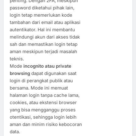
penting. Dengan 2FA, meskipun
password diketahui pihak lain,
login tetap memerlukan kode
tambahan dari email atau aplikasi
autentikator. Hal ini membantu
melindungi akun dari akses tidak
sah dan memastikan login tetap
aman meskipun terjadi masalah
teknis.
Mode
incognito atau private
browsing
dapat digunakan saat
login di perangkat publik atau
bersama. Mode ini memuat
halaman login tanpa cache lama,
cookies, atau ekstensi browser
yang bisa mengganggu proses
otentikasi, sehingga login lebih
aman dan minim risiko kebocoran
data.