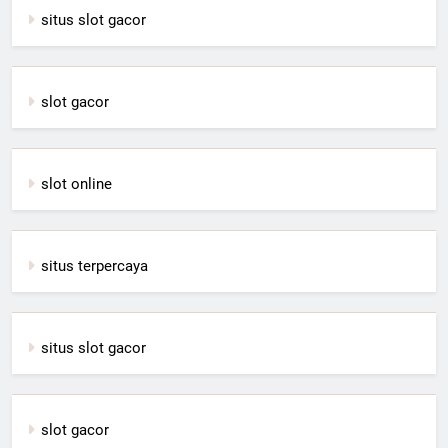
situs slot gacor
slot gacor
slot online
situs terpercaya
situs slot gacor
slot gacor