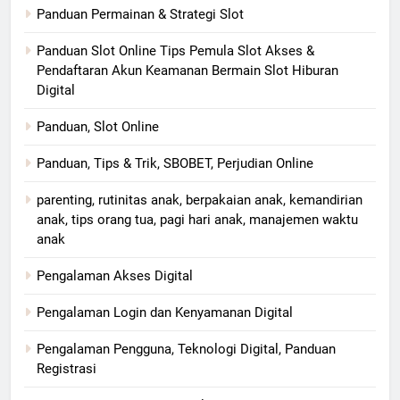
Panduan Permainan & Strategi Slot
Panduan Slot Online Tips Pemula Slot Akses &
Pendaftaran Akun Keamanan Bermain Slot Hiburan
Digital
Panduan, Slot Online
Panduan, Tips & Trik, SBOBET, Perjudian Online
parenting, rutinitas anak, berpakaian anak, kemandirian
anak, tips orang tua, pagi hari anak, manajemen waktu
anak
Pengalaman Akses Digital
Pengalaman Login dan Kenyamanan Digital
Pengalaman Pengguna, Teknologi Digital, Panduan
Registrasi