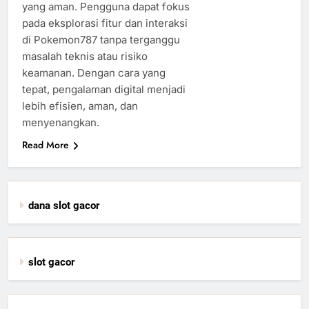
yang aman. Pengguna dapat fokus
pada eksplorasi fitur dan interaksi
di Pokemon787 tanpa terganggu
masalah teknis atau risiko
keamanan. Dengan cara yang
tepat, pengalaman digital menjadi
lebih efisien, aman, dan
menyenangkan.
Read More
dana slot gacor
slot gacor