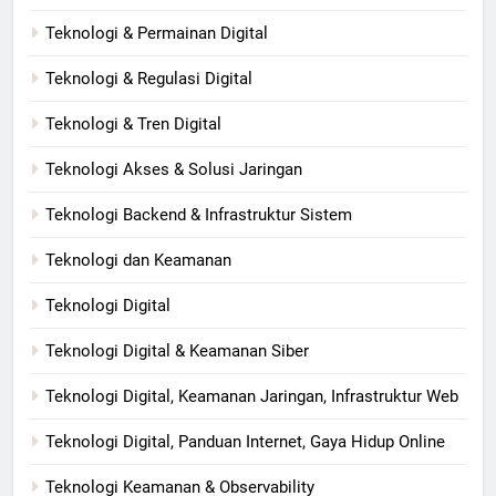
Teknologi & Permainan Digital
Teknologi & Regulasi Digital
Teknologi & Tren Digital
Teknologi Akses & Solusi Jaringan
Teknologi Backend & Infrastruktur Sistem
Teknologi dan Keamanan
Teknologi Digital
Teknologi Digital & Keamanan Siber
Teknologi Digital, Keamanan Jaringan, Infrastruktur Web
Teknologi Digital, Panduan Internet, Gaya Hidup Online
Teknologi Keamanan & Observability