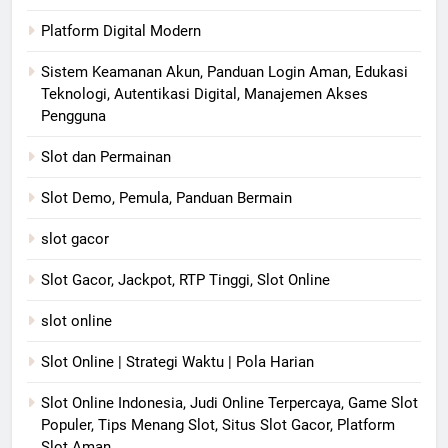
Platform Digital Modern
Sistem Keamanan Akun, Panduan Login Aman, Edukasi
Teknologi, Autentikasi Digital, Manajemen Akses
Pengguna
Slot dan Permainan
Slot Demo, Pemula, Panduan Bermain
slot gacor
Slot Gacor, Jackpot, RTP Tinggi, Slot Online
slot online
Slot Online | Strategi Waktu | Pola Harian
Slot Online Indonesia, Judi Online Terpercaya, Game Slot
Populer, Tips Menang Slot, Situs Slot Gacor, Platform
Slot Aman