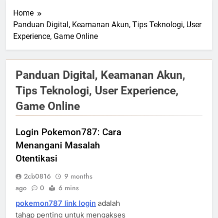
Home
Panduan Digital, Keamanan Akun, Tips Teknologi, User
Experience, Game Online
Panduan Digital, Keamanan Akun,
Tips Teknologi, User Experience,
Game Online
Login Pokemon787: Cara
Menangani Masalah
Otentikasi
2cb0816
9 months
ago
0
6 mins
pokemon787 link login
adalah
tahap penting untuk mengakses