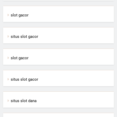
slot gacor
situs slot gacor
slot gacor
situs slot gacor
situs slot dana