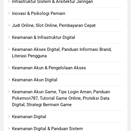
Infrastruktur Sistem & Arsitektur Jaringan
Inovasi & Psikologi Pemain
Judi Online, Slot Online, Pembayaran Cepat
Keamanan & Infrastruktur Digital
Keamanan Akses Digital, Panduan Informasi Brand,
Literasi Pengguna
Keamanan Akun & Pengelolaan Akses
Keamanan Akun Digital
Keamanan Akun Game, Tips Login Aman, Panduan
Pokemon787, Tutorial Game Online, Proteksi Data
Digital, Strategi Bermain Game
Keamanan Digital
Keamanan Digital & Panduan Sistem