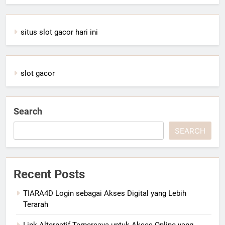
situs slot gacor hari ini
slot gacor
Search
SEARCH
Recent Posts
TIARA4D Login sebagai Akses Digital yang Lebih
Terarah