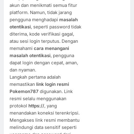
akun dan menikmati semua fitur
platform. Namun, tidak jarang
pengguna menghadapi
masalah
otentikasi
, seperti password tidak
diterima, kode verifikasi gagal,
atau sesi login terputus. Dengan
memahami
cara menangani
masalah otentikasi
, pengguna
dapat login dengan cepat, aman,
dan nyaman.
Langkah pertama adalah
memastikan
link login resmi
Pokemon787
digunakan. Link
resmi selalu menggunakan
protokol
https://
, yang
menandakan koneksi terenkripsi.
Mengakses link resmi membantu
melindungi data sensitif seperti