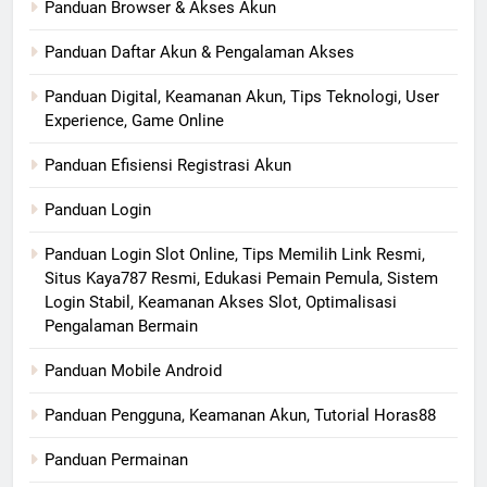
Panduan Browser & Akses Akun
Panduan Daftar Akun & Pengalaman Akses
Panduan Digital, Keamanan Akun, Tips Teknologi, User
Experience, Game Online
Panduan Efisiensi Registrasi Akun
Panduan Login
Panduan Login Slot Online, Tips Memilih Link Resmi,
Situs Kaya787 Resmi, Edukasi Pemain Pemula, Sistem
Login Stabil, Keamanan Akses Slot, Optimalisasi
Pengalaman Bermain
Panduan Mobile Android
Panduan Pengguna, Keamanan Akun, Tutorial Horas88
Panduan Permainan