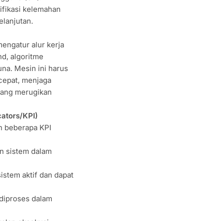
fikasi kelemahan
lanjutan.
mengatur alur kerja
d, algoritme
na. Mesin ini harus
epat, menjaga
 yang merugikan
cators/KPI)
an beberapa KPI
n sistem dalam
stem aktif dan dapat
diproses dalam