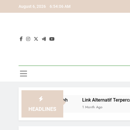
Skip
August 6, 2026
6:54:07 AM
to
content
SPS
Dapatkan 
l yang Lebih Terarah
Link Alternatif Terpercaya untuk 
1 Month Ago
HEADLINES