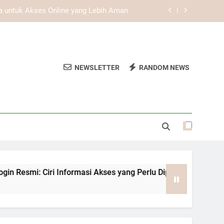
ya untuk Akses Online yang Lebih Aman
formasi Akses yang Perlu Diperhatikan
s Tetap Lancar di Berbagai Perangkat
NEWSLETTER
RANDOM NEWS
agai Akses Digital yang Lebih Terarah
ya untuk Akses Online yang Lebih Aman
nots Nob. Solusi Untuk Kebutuhan Kelautan.
formasi Akses yang Perlu Diperhatikan
s Tetap Lancar di Berbagai Perangkat
iri Informasi Akses yang Perlu Diperhatikan
Login Edwi
2 Months Ago