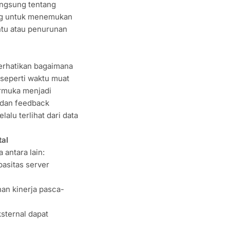
angsung tentang
ting untuk menemukan
entu atau penurunan
perhatikan bagaimana
seperti waktu muat
armuka menjadi
i dan feedback
lu terlihat dari data
tal
antara lain:
asitas server
an kinerja pasca-
sternal dapat