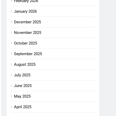
February 2026
January 2026
December 2025
November 2025
October 2025
September 2025
August 2025
July 2025
June 2025
May 2025
April 2025