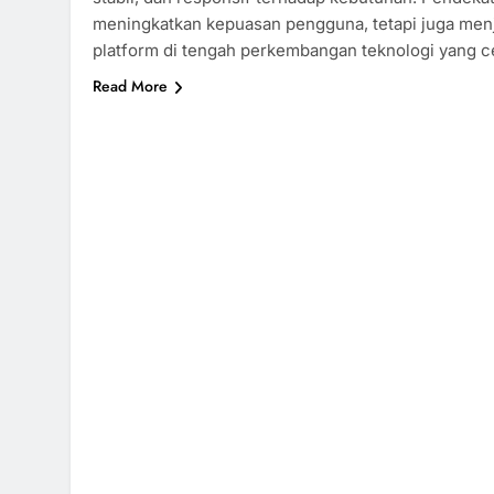
meningkatkan kepuasan pengguna, tetapi juga men
platform di tengah perkembangan teknologi yang c
Read More