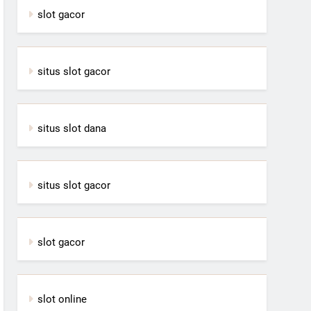
slot gacor
situs slot gacor
situs slot dana
situs slot gacor
slot gacor
slot online