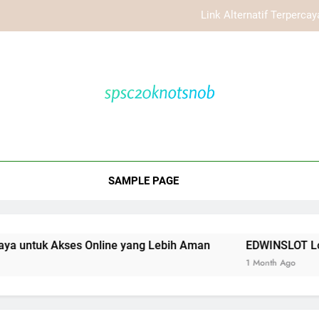
Link Alternatif Terperca
EDWINSLOT Login Resmi: Ciri In
Login Edwinslot dan Cara Memastikan Akse
TIARA4D Login seb
C 20 Knots Nob
Link Alternatif Terperca
Layanan Profesional Dalam Industri Maritim Dengan SPSC 20 K
EDWINSLOT Login Resmi: Ciri In
SAMPLE PAGE
Login Edwinslot dan Cara Memastikan Akse
Akses Online yang Lebih Aman
EDWINSLOT Login Resmi: C
1 Month Ago