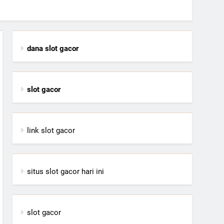
dana slot gacor
slot gacor
link slot gacor
situs slot gacor hari ini
slot gacor