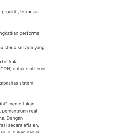
 proaktif, termasuk
ingkatkan performa
au cloud service yang
 berkala.
CDN) untuk distribusi
apasitas sistem.
i ini” memerlukan
e, pemantauan real-
una. Dengan
asi secara efisien,
tan ini bukan hanya