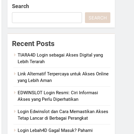
Search
SEARCH
Recent Posts
TIARA4D Login sebagai Akses Digital yang
Lebih Terarah
Link Alternatif Terpercaya untuk Akses Online
yang Lebih Aman
EDWINSLOT Login Resmi: Ciri Informasi
Akses yang Perlu Diperhatikan
Login Edwinslot dan Cara Memastikan Akses
Tetap Lancar di Berbagai Perangkat
Login Lebah4D Gagal Masuk? Pahami