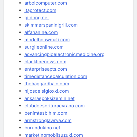
arbolcomputer.com
itaprotect.com
gildong.net
skimmerspaninigrill.com
alfananine.com
modelbouwmati.com
surgileonline.com
advancingbioelectronicmedicine.org
blacklinenews.com
enterpriseapts.com
timedistancecalculation.com
thehaggardhalo.com
hijosdelsigloxxi.com
ankaraepoksizemin.net
clubdeescrituracyrano.com
benimtesbihim.com
armstronglawrva.com
burundukino.net
marketingmobilsuzuki.com