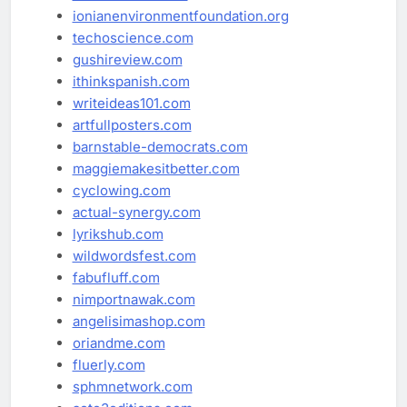
ionianenvironmentfoundation.org
techoscience.com
gushireview.com
ithinkspanish.com
writeideas101.com
artfullposters.com
barnstable-democrats.com
maggiemakesitbetter.com
cyclowing.com
actual-synergy.com
lyrikshub.com
wildwordsfest.com
fabufluff.com
nimportnawak.com
angelisimashop.com
oriandme.com
fluerly.com
sphmnetwork.com