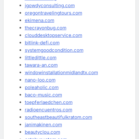
jgowdyconsulting.com
oregontravelingtours.com
ekimena.com
thecrayonbug.com
clouddesktopservice.com
bitlink-defi.com
systemgoodcondition.com
littledittle.com
tawara-an.com
windowinstallationmidlandtx.com
nano-loo.com
poleaholic.com
baco-music.com
toepferlaedchen.com
radioencuentros.com
southeastbeautifulkratom.com
janimakinen.com
beautyclou.com