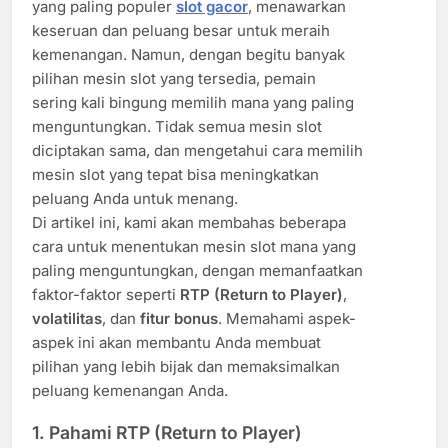
yang paling populer
slot gacor
, menawarkan
keseruan dan peluang besar untuk meraih
kemenangan. Namun, dengan begitu banyak
pilihan mesin slot yang tersedia, pemain
sering kali bingung memilih mana yang paling
menguntungkan. Tidak semua mesin slot
diciptakan sama, dan mengetahui cara memilih
mesin slot yang tepat bisa meningkatkan
peluang Anda untuk menang.
Di artikel ini, kami akan membahas beberapa
cara untuk menentukan mesin slot mana yang
paling menguntungkan, dengan memanfaatkan
faktor-faktor seperti
RTP (Return to Player)
,
volatilitas
, dan
fitur bonus
. Memahami aspek-
aspek ini akan membantu Anda membuat
pilihan yang lebih bijak dan memaksimalkan
peluang kemenangan Anda.
1.
Pahami RTP (Return to Player)