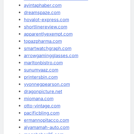
ayintaphaber.com
dreamspaze.com
hovalot-express.com
shortlinereview.com
apparentlyexempt.com
topazpharma.com
smartwatchgraph.com
arrowgamingglasses.com
marltonbistro.com
sunumvaaz.com
printersbin.com
yvonnegpearson.com
dragonpicture.net
miomana.com
otto-vintage.com
pacificbling.com
ermannopitacco.com
alyamamah-auto.com