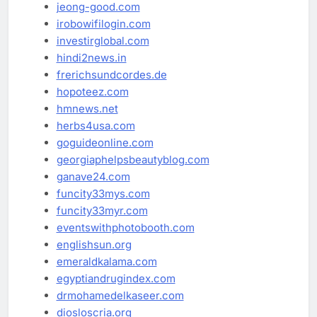
jeong-good.com
irobowifilogin.com
investirglobal.com
hindi2news.in
frerichsundcordes.de
hopoteez.com
hmnews.net
herbs4usa.com
goguideonline.com
georgiaphelpsbeautyblog.com
ganave24.com
funcity33mys.com
funcity33myr.com
eventswithphotobooth.com
englishsun.org
emeraldkalama.com
egyptiandrugindex.com
drmohamedelkaseer.com
diosloscria.org