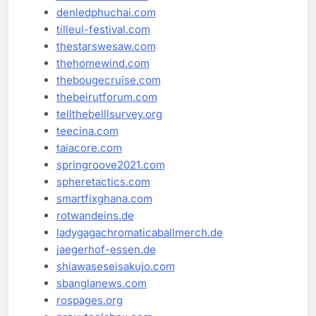
denledphuchai.com
tilleul-festival.com
thestarswesaw.com
thehomewind.com
thebougecruise.com
thebeirutforum.com
tellthebelllsurvey.org
teecina.com
taiacore.com
springroove2021.com
spheretactics.com
smartfixghana.com
rotwandeins.de
ladygagachromaticaballmerch.de
jaegerhof-essen.de
shiawaseseisakujo.com
sbanglanews.com
rospages.org