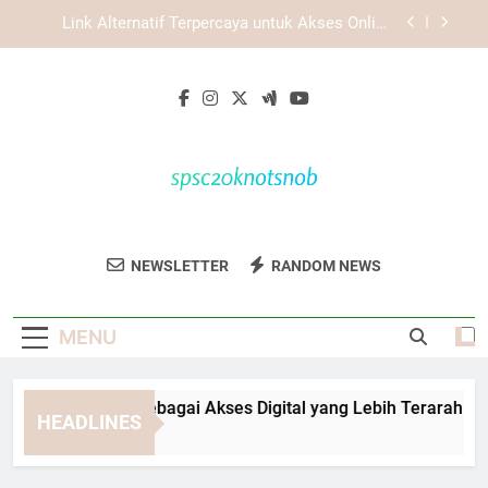
Skip
EDWINSLOT Login Resmi: Ciri Informasi Akses
to
yang Perlu Diperhatikan
content
Login Edwinslot dan Cara Memastikan Akses
Tetap Lancar di Berbagai Perangkat
TIARA4D Login sebagai Akses Digital yang Lebih
Terarah
Link Alternatif Terpercaya untuk Akses Online
yang Lebih Aman
EDWINSLOT Login Resmi: Ciri Informasi Akses
yang Perlu Diperhatikan
SPSC 20 Knots
Dapatkan Layanan Profesional Dalam
Login Edwinslot dan Cara Memastikan Akses
NEWSLETTER
RANDOM NEWS
Nob
Tetap Lancar di Berbagai Perangkat
Industri Maritim Dengan SPSC 20 Knots
Nob. Solusi Untuk Kebutuhan Kelautan.
MENU
ARA4D Login sebagai Akses Digital yang Lebih Terarah
HEADLINES
Weeks Ago