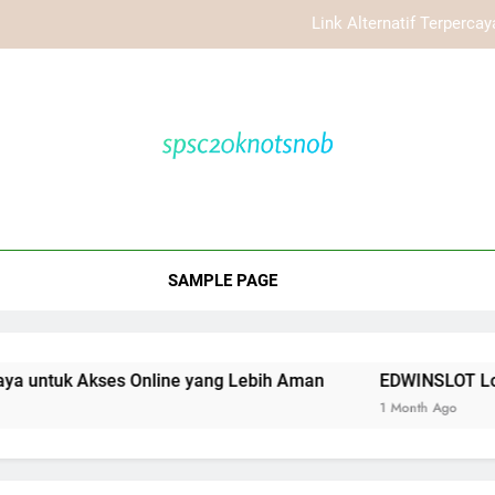
Link Alternatif Terperca
EDWINSLOT Login Resmi: Ciri In
Login Edwinslot dan Cara Memastikan Akse
TIARA4D Login seb
C 20 Knots Nob
Link Alternatif Terperca
Layanan Profesional Dalam Industri Maritim Dengan SPSC 20 K
EDWINSLOT Login Resmi: Ciri In
SAMPLE PAGE
Login Edwinslot dan Cara Memastikan Akse
uk Akses Online yang Lebih Aman
EDWINSLOT Login Resmi:
1 Month Ago