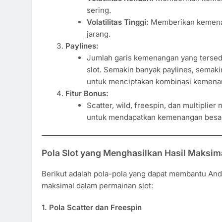
sering.
Volatilitas Tinggi:
Memberikan kemenan
jarang.
Paylines:
Jumlah garis kemenangan yang tersed
slot. Semakin banyak paylines, semaki
untuk menciptakan kombinasi kemena
Fitur Bonus:
Scatter, wild, freespin, dan multiplie
untuk mendapatkan kemenangan besar
Pola Slot yang Menghasilkan Hasil Maksim
Berikut adalah pola-pola yang dapat membantu And
maksimal dalam permainan slot:
1. Pola Scatter dan Freespin