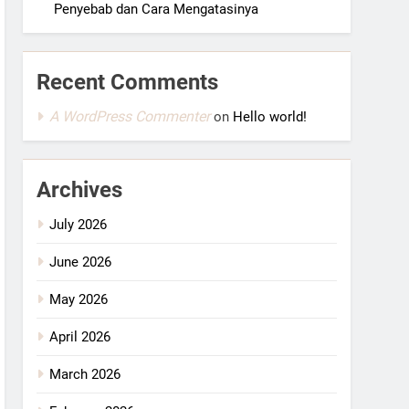
Penyebab dan Cara Mengatasinya
Recent Comments
A WordPress Commenter
on
Hello world!
Archives
July 2026
June 2026
May 2026
April 2026
March 2026