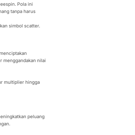
eespin. Pola ini
nang tanpa harus
an simbol scatter.
 menciptakan
r menggandakan nilai
r multiplier hingga
meningkatkan peluang
ngan.