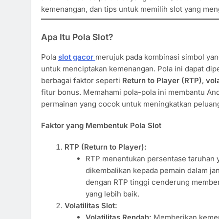
kemenangan, dan tips untuk memilih slot yang me
Apa Itu Pola Slot?
Pola
slot gacor
merujuk pada kombinasi simbol yan
untuk menciptakan kemenangan. Pola ini dapat dip
berbagai faktor seperti
Return to Player (RTP)
,
vola
fitur bonus. Memahami pola-pola ini membantu And
permainan yang cocok untuk meningkatkan peluan
Faktor yang Membentuk Pola Slot
RTP (Return to Player):
RTP menentukan persentase taruhan 
dikembalikan kepada pemain dalam jan
dengan RTP tinggi cenderung member
yang lebih baik.
Volatilitas Slot:
Volatilitas Rendah:
Memberikan kemena