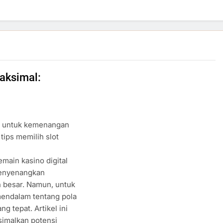
aksimal:
al untuk kemenangan
tips memilih slot
emain kasino digital
enyenangkan
 besar. Namun, untuk
endalam tentang pola
ng tepat. Artikel ini
simalkan potensi