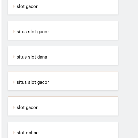
slot gacor
situs slot gacor
situs slot dana
situs slot gacor
slot gacor
slot online