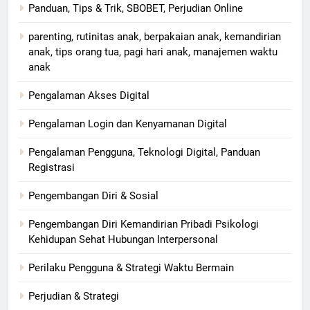
Panduan, Tips & Trik, SBOBET, Perjudian Online
parenting, rutinitas anak, berpakaian anak, kemandirian
anak, tips orang tua, pagi hari anak, manajemen waktu
anak
Pengalaman Akses Digital
Pengalaman Login dan Kenyamanan Digital
Pengalaman Pengguna, Teknologi Digital, Panduan
Registrasi
Pengembangan Diri & Sosial
Pengembangan Diri Kemandirian Pribadi Psikologi
Kehidupan Sehat Hubungan Interpersonal
Perilaku Pengguna & Strategi Waktu Bermain
Perjudian & Strategi