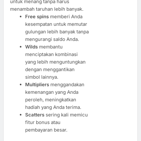
untuk menang tanpa harus
menambah taruhan lebih banyak.
Free spins
memberi Anda
kesempatan untuk memutar
gulungan lebih banyak tanpa
mengurangi saldo Anda.
Wilds
membantu
menciptakan kombinasi
yang lebih menguntungkan
dengan menggantikan
simbol lainnya.
Multipliers
menggandakan
kemenangan yang Anda
peroleh, meningkatkan
hadiah yang Anda terima.
Scatters
sering kali memicu
fitur bonus atau
pembayaran besar.