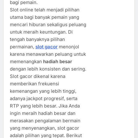
bagi pemain.
Slot online telah menjadi pilihan
utama bagi banyak pemain yang
mencari hiburan sekaligus peluang
untuk meraih keuntungan. Di
tengah banyaknya pilihan
permainan,
slot gacor
menonjol
karena menawarkan peluang untuk
memenangkan
hadiah besar
dengan lebih konsisten dan sering.
Slot gacor dikenal karena
memberikan frekuensi
kemenangan yang lebih tinggi,
adanya jackpot progresif, serta
RTP yang lebih besar. Jika Anda
ingin meraih hadiah besar dan
merasakan pengalaman bermain
yang menyenangkan, slot gacor
adalah pilihan yang tepat. Berikut