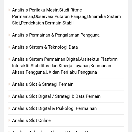
Analisis Perilaku Mesin,Studi Ritme
Permainan,Observasi Putaran Panjang,Dinamika Sistem
Slot,Pendekatan Bermain Stabil
Analisis Permainan & Pengalaman Pengguna
Analisis Sistem & Teknologi Data
Analisis Sistem Permainan Digital,Arsitektur Platform
Interaktif,Stabilitas dan Kinerja Layanan,Keamanan
Akses Pengguna,UX dan Perilaku Pengguna
Analisis Slot & Strategi Pemain
Analisis Slot Digital / Strategi & Data Pemain
Analisis Slot Digital & Psikologi Permainan
Analisis Slot Online