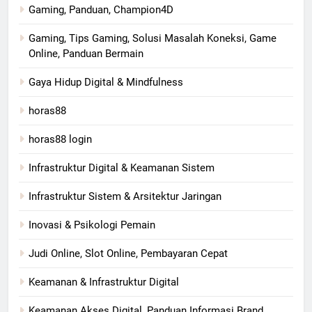
Gaming, Panduan, Champion4D
Gaming, Tips Gaming, Solusi Masalah Koneksi, Game
Online, Panduan Bermain
Gaya Hidup Digital & Mindfulness
horas88
horas88 login
Infrastruktur Digital & Keamanan Sistem
Infrastruktur Sistem & Arsitektur Jaringan
Inovasi & Psikologi Pemain
Judi Online, Slot Online, Pembayaran Cepat
Keamanan & Infrastruktur Digital
Keamanan Akses Digital, Panduan Informasi Brand,