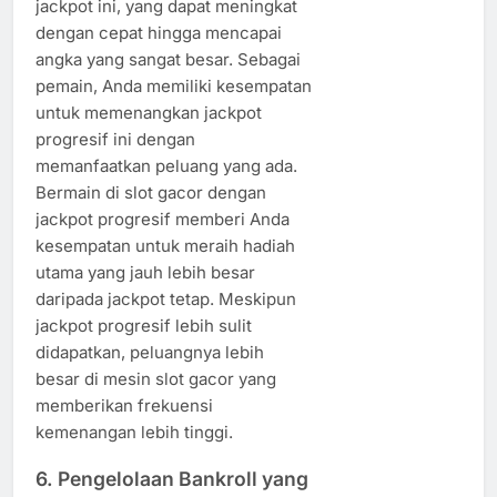
jackpot ini, yang dapat meningkat
dengan cepat hingga mencapai
angka yang sangat besar. Sebagai
pemain, Anda memiliki kesempatan
untuk memenangkan jackpot
progresif ini dengan
memanfaatkan peluang yang ada.
Bermain di slot gacor dengan
jackpot progresif memberi Anda
kesempatan untuk meraih hadiah
utama yang jauh lebih besar
daripada jackpot tetap. Meskipun
jackpot progresif lebih sulit
didapatkan, peluangnya lebih
besar di mesin slot gacor yang
memberikan frekuensi
kemenangan lebih tinggi.
6.
Pengelolaan Bankroll yang