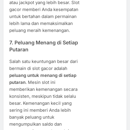
atau jackpot yang lebih besar. Slot
gacor memberi Anda kesempatan
untuk bertahan dalam permainan
lebih lama dan memaksimalkan
peluang meraih kemenangan.
7.
Peluang Menang di Setiap
Putaran
Salah satu keuntungan besar dari
bermain di slot gacor adalah
peluang untuk menang di setiap
putaran
. Mesin slot ini
memberikan kemenangan secara
konsisten, meskipun tidak selalu
besar. Kemenangan kecil yang
sering ini memberi Anda lebih
banyak peluang untuk
mengumpulkan saldo dan