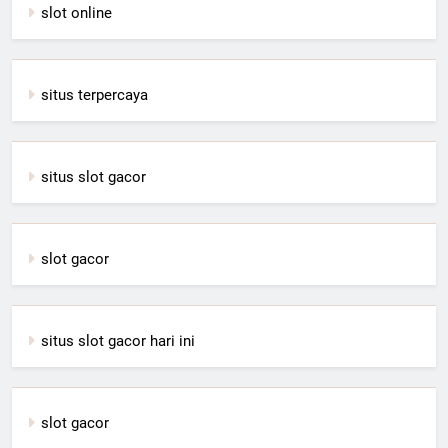
slot online
situs terpercaya
situs slot gacor
slot gacor
situs slot gacor hari ini
slot gacor