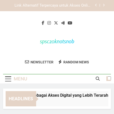
Skip
EDWINSLOT Login Resmi: Ciri Informasi Akses
to
yang Perlu Diperhatikan
content
Login Edwinslot dan Cara Memastikan Akses
Tetap Lancar di Berbagai Perangkat
TIARA4D Login sebagai Akses Digital yang Lebih
Terarah
Link Alternatif Terpercaya untuk Akses Online
yang Lebih Aman
EDWINSLOT Login Resmi: Ciri Informasi Akses
yang Perlu Diperhatikan
SPSC 20 Knots
Dapatkan Layanan Profesional Dalam
Login Edwinslot dan Cara Memastikan Akses
NEWSLETTER
RANDOM NEWS
Nob
Tetap Lancar di Berbagai Perangkat
Industri Maritim Dengan SPSC 20 Knots
Nob. Solusi Untuk Kebutuhan Kelautan.
MENU
ARA4D Login sebagai Akses Digital yang Lebih Terarah
HEADLINES
Month Ago