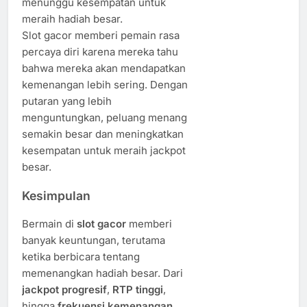
menunggu kesempatan untuk
meraih hadiah besar.
Slot gacor memberi pemain rasa
percaya diri karena mereka tahu
bahwa mereka akan mendapatkan
kemenangan lebih sering. Dengan
putaran yang lebih
menguntungkan, peluang menang
semakin besar dan meningkatkan
kesempatan untuk meraih jackpot
besar.
Kesimpulan
Bermain di
slot gacor
memberi
banyak keuntungan, terutama
ketika berbicara tentang
memenangkan hadiah besar. Dari
jackpot progresif
,
RTP tinggi
,
hingga
frekuensi kemenangan