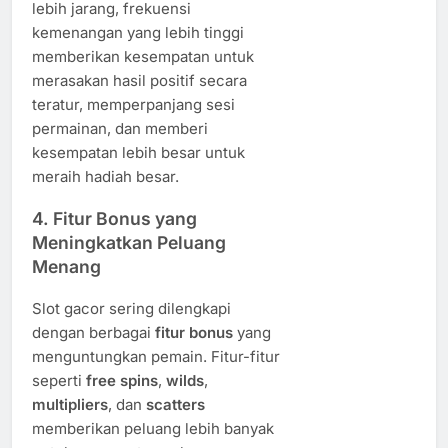
lebih jarang, frekuensi
kemenangan yang lebih tinggi
memberikan kesempatan untuk
merasakan hasil positif secara
teratur, memperpanjang sesi
permainan, dan memberi
kesempatan lebih besar untuk
meraih hadiah besar.
4.
Fitur Bonus yang
Meningkatkan Peluang
Menang
Slot gacor sering dilengkapi
dengan berbagai
fitur bonus
yang
menguntungkan pemain. Fitur-fitur
seperti
free spins
,
wilds
,
multipliers
, dan
scatters
memberikan peluang lebih banyak