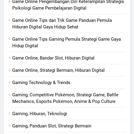
Game Online Pengembangan Diri Keterampilan Strategis
Psikologi Game Pembelajaran Digital
Game Online Tips dan Trik Game Panduan Pemula
Hiburan Digital Gaya Hidup Sehat
Game Online Tips Gaming Pemula Strategi Game Gaya
Hidup Digital
Game Online, Bandar Slot, Hiburan Digital
Game Online, Strategi Bermain, Hiburan Digital
Gaming Technology & Trends
Gaming, Competitive Pokémon, Strategi Game, Battle
Mechanics, Esports Pokémon, Anime & Pop Culture
Gaming, Hiburan, Teknologi
Gaming, Panduan Slot, Strategi Bermain