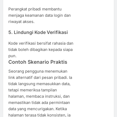
Perangkat pribadi membantu
menjaga keamanan data login dan
riwayat akses.
5. Lindungi Kode Verifikasi
Kode verifikasi bersifat rahasia dan
tidak boleh dibagikan kepada siapa
pun.
Contoh Skenario Praktis
Seorang pengguna menemukan
link alternatif dari pesan pribadi. Ia
tidak langsung memasukkan data,
tetapi memeriksa tampilan
halaman, membaca instruksi, dan
memastikan tidak ada permintaan
data yang mencurigakan. Ketika
halaman terasa tidak konsisten, ia