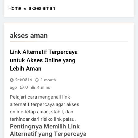
Home
akses aman
akses aman
Link Alternatif Terpercaya
untuk Akses Online yang
Lebih Aman
2cb0816
1 month
ago
0
4 mins
Pelajari cara mengenali link
alternatif terpercaya agar akses
online tetap aman, stabil, dan
terhindar dari risiko link palsu.
Pentingnya Memilih Link
Alternatif yang Terpercaya