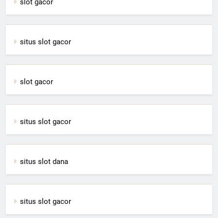
slot gacor
situs slot gacor
slot gacor
situs slot gacor
situs slot dana
situs slot gacor