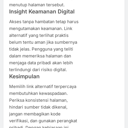
menutup halaman tersebut.
Insight Keamanan Digital
Akses tanpa hambatan tetap harus
mengutamakan keamanan. Link
alternatif yang terlihat praktis
belum tentu aman jika sumbernya
tidak jelas. Pengguna yang teliti
dalam memeriksa halaman dan
menjaga data pribadi akan lebih
terlindungi dari risiko digital.
Kesimpulan
Memilih link alternatif terpercaya
membutuhkan kewaspadaan.
Periksa konsistensi halaman,
hindari sumber tidak dikenal,
jangan membagikan kode
verifikasi, dan gunakan perangkat
pribadi. Dengan kebiasaan ini,