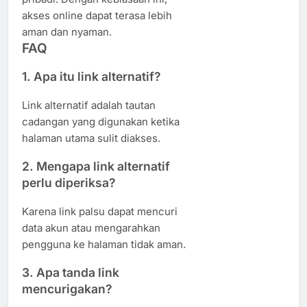
akses online dapat terasa lebih
aman dan nyaman.
FAQ
1. Apa itu link alternatif?
Link alternatif adalah tautan
cadangan yang digunakan ketika
halaman utama sulit diakses.
2. Mengapa link alternatif
perlu diperiksa?
Karena link palsu dapat mencuri
data akun atau mengarahkan
pengguna ke halaman tidak aman.
3. Apa tanda link
mencurigakan?