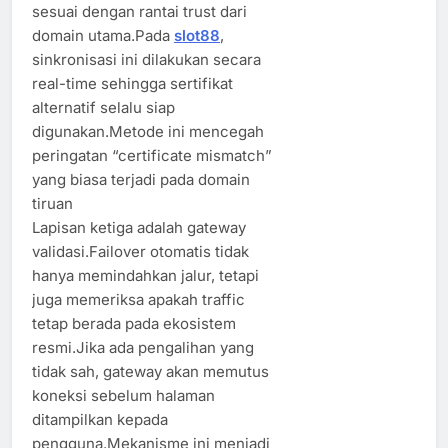
sesuai dengan rantai trust dari
domain utama.Pada
slot88
,
sinkronisasi ini dilakukan secara
real-time sehingga sertifikat
alternatif selalu siap
digunakan.Metode ini mencegah
peringatan “certificate mismatch”
yang biasa terjadi pada domain
tiruan
Lapisan ketiga adalah gateway
validasi.Failover otomatis tidak
hanya memindahkan jalur, tetapi
juga memeriksa apakah traffic
tetap berada pada ekosistem
resmi.Jika ada pengalihan yang
tidak sah, gateway akan memutus
koneksi sebelum halaman
ditampilkan kepada
pengguna.Mekanisme ini menjadi