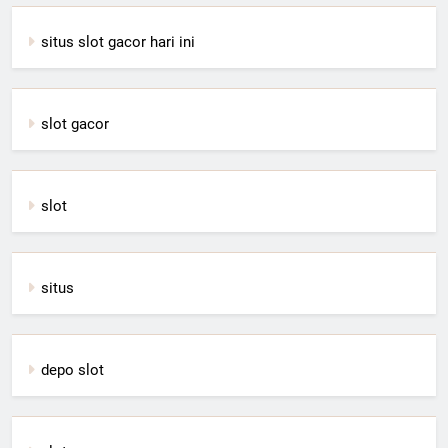
situs slot gacor hari ini
slot gacor
slot
situs
depo slot