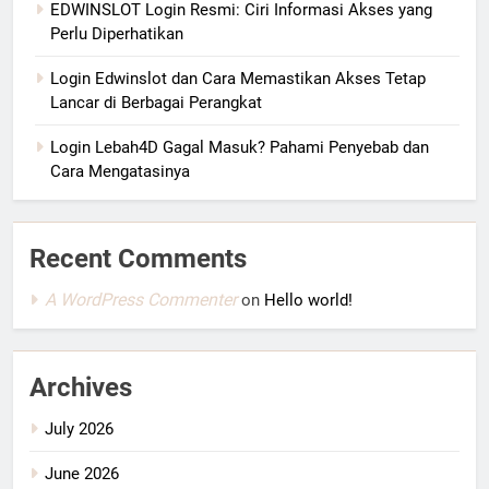
EDWINSLOT Login Resmi: Ciri Informasi Akses yang
Perlu Diperhatikan
Login Edwinslot dan Cara Memastikan Akses Tetap
Lancar di Berbagai Perangkat
Login Lebah4D Gagal Masuk? Pahami Penyebab dan
Cara Mengatasinya
Recent Comments
A WordPress Commenter
on
Hello world!
Archives
July 2026
June 2026