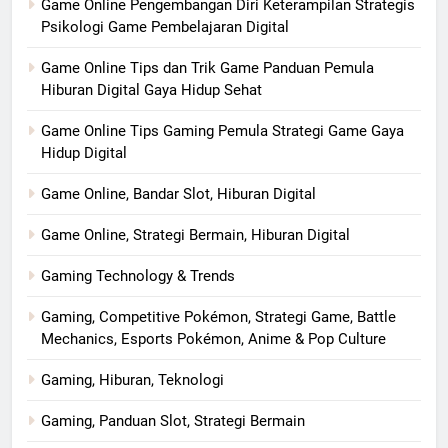
Game Online Pengembangan Diri Keterampilan Strategis
Psikologi Game Pembelajaran Digital
Game Online Tips dan Trik Game Panduan Pemula
Hiburan Digital Gaya Hidup Sehat
Game Online Tips Gaming Pemula Strategi Game Gaya
Hidup Digital
Game Online, Bandar Slot, Hiburan Digital
Game Online, Strategi Bermain, Hiburan Digital
Gaming Technology & Trends
Gaming, Competitive Pokémon, Strategi Game, Battle
Mechanics, Esports Pokémon, Anime & Pop Culture
Gaming, Hiburan, Teknologi
Gaming, Panduan Slot, Strategi Bermain