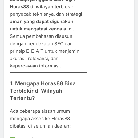
Horas88 di wilayah terblokir
,
penyebab teknisnya, dan
strategi
aman yang dapat digunakan
untuk mengatasi kendala ini
.
Semua pembahasan disusun
dengan pendekatan SEO dan
prinsip E-E-A-T untuk menjamin
akurasi, relevansi, dan
kepercayaan informasi.
1. Mengapa Horas88 Bisa
Terblokir di Wilayah
Tertentu?
Ada beberapa alasan umum
mengapa akses ke Horas88
dibatasi di sejumlah daerah: