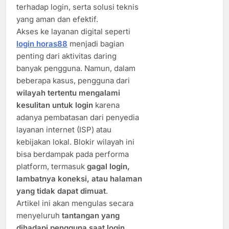
terhadap login, serta solusi teknis
yang aman dan efektif.
Akses ke layanan digital seperti
login horas88
menjadi bagian
penting dari aktivitas daring
banyak pengguna. Namun, dalam
beberapa kasus, pengguna dari
wilayah tertentu mengalami
kesulitan untuk login
karena
adanya pembatasan dari penyedia
layanan internet (ISP) atau
kebijakan lokal. Blokir wilayah ini
bisa berdampak pada performa
platform, termasuk
gagal login,
lambatnya koneksi, atau halaman
yang tidak dapat dimuat
.
Artikel ini akan mengulas secara
menyeluruh
tantangan yang
dihadapi pengguna saat login