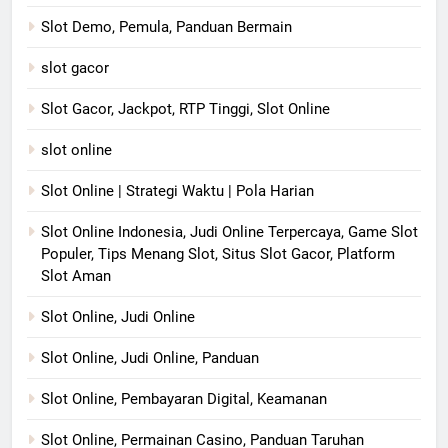
Slot Demo, Pemula, Panduan Bermain
slot gacor
Slot Gacor, Jackpot, RTP Tinggi, Slot Online
slot online
Slot Online | Strategi Waktu | Pola Harian
Slot Online Indonesia, Judi Online Terpercaya, Game Slot
Populer, Tips Menang Slot, Situs Slot Gacor, Platform
Slot Aman
Slot Online, Judi Online
Slot Online, Judi Online, Panduan
Slot Online, Pembayaran Digital, Keamanan
Slot Online, Permainan Casino, Panduan Taruhan