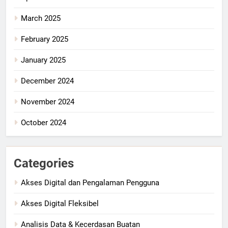
March 2025
February 2025
January 2025
December 2024
November 2024
October 2024
Categories
Akses Digital dan Pengalaman Pengguna
Akses Digital Fleksibel
Analisis Data & Kecerdasan Buatan