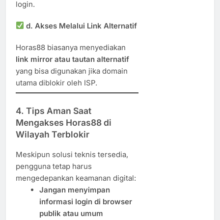
login.
d. Akses Melalui Link Alternatif
Horas88 biasanya menyediakan
link mirror atau tautan alternatif
yang bisa digunakan jika domain
utama diblokir oleh ISP.
4. Tips Aman Saat
Mengakses Horas88 di
Wilayah Terblokir
Meskipun solusi teknis tersedia,
pengguna tetap harus
mengedepankan keamanan digital:
Jangan menyimpan
informasi login di browser
publik atau umum