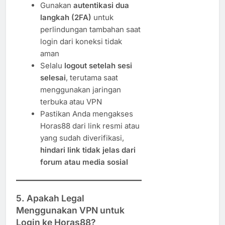
Gunakan
autentikasi dua
langkah (2FA)
untuk
perlindungan tambahan saat
login dari koneksi tidak
aman
Selalu
logout setelah sesi
selesai
, terutama saat
menggunakan jaringan
terbuka atau VPN
Pastikan Anda mengakses
Horas88 dari link resmi atau
yang sudah diverifikasi,
hindari link tidak jelas dari
forum atau media sosial
5. Apakah Legal
Menggunakan VPN untuk
Login ke Horas88?