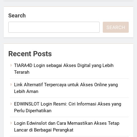
Search
SEARCH
Recent Posts
TIARA4D Login sebagai Akses Digital yang Lebih
Terarah
Link Alternatif Terpercaya untuk Akses Online yang
Lebih Aman
EDWINSLOT Login Resmi: Ciri Informasi Akses yang
Perlu Diperhatikan
Login Edwinslot dan Cara Memastikan Akses Tetap
Lancar di Berbagai Perangkat