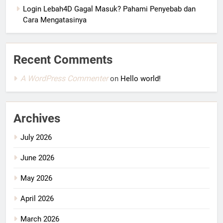
Login Lebah4D Gagal Masuk? Pahami Penyebab dan
Cara Mengatasinya
Recent Comments
A WordPress Commenter
on
Hello world!
Archives
July 2026
June 2026
May 2026
April 2026
March 2026