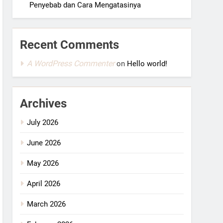
Penyebab dan Cara Mengatasinya
Recent Comments
A WordPress Commenter
on
Hello world!
Archives
July 2026
June 2026
May 2026
April 2026
March 2026