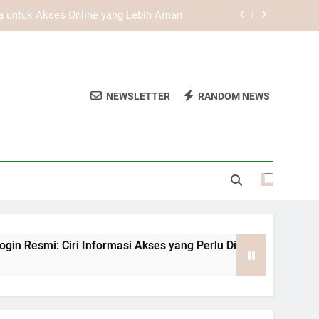
ya untuk Akses Online yang Lebih Aman
formasi Akses yang Perlu Diperhatikan
s Tetap Lancar di Berbagai Perangkat
NEWSLETTER
RANDOM NEWS
agai Akses Digital yang Lebih Terarah
ya untuk Akses Online yang Lebih Aman
nots Nob. Solusi Untuk Kebutuhan Kelautan.
formasi Akses yang Perlu Diperhatikan
s Tetap Lancar di Berbagai Perangkat
iri Informasi Akses yang Perlu Diperhatikan
Login Edw
2 Months Ag