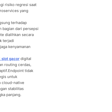
 risiko regresi saat
croservices yang
ngsung terhadap
 bagian dari persepsi
te dialihkan secara
 terjadi
enjaga kenyamanan
k slot gacor
digital
n routing cerdas,
tif.Endpoint tidak
egis untuk
 cloud-native
gan stabilitas
gka panjang.