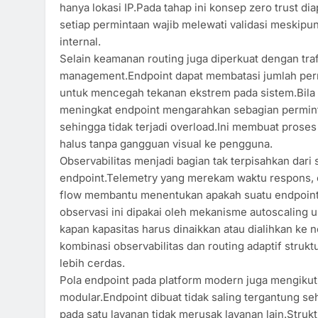
hanya lokasi IP.Pada tahap ini konsep zero trust di
setiap permintaan wajib melewati validasi meskipun
internal.
Selain keamanan routing juga diperkuat dengan traf
management.Endpoint dapat membatasi jumlah per
untuk mencegah tekanan ekstrem pada sistem.Bila
meningkat endpoint mengarahkan sebagian permintaa
sehingga tidak terjadi overload.Ini membuat proses
halus tanpa gangguan visual ke pengguna.
Observabilitas menjadi bagian tak terpisahkan dari 
endpoint.Telemetry yang merekam waktu respons, e
flow membantu menentukan apakah suatu endpoint 
observasi ini dipakai oleh mekanisme autoscaling
kapan kapasitas harus dinaikkan atau dialihkan ke n
kombinasi observabilitas dan routing adaptif struk
lebih cerdas.
Pola endpoint pada platform modern juga mengikut
modular.Endpoint dibuat tidak saling tergantung s
pada satu layanan tidak merusak layanan lain.Struk