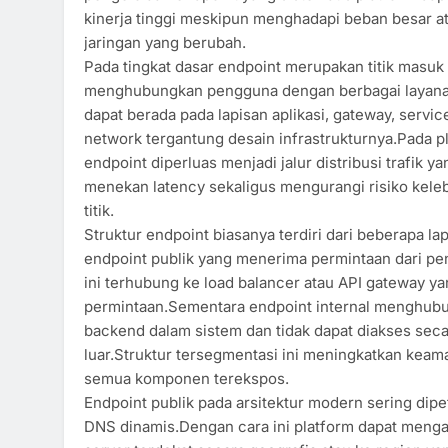
kinerja tinggi meskipun menghadapi beban besar a
jaringan yang berubah.
Pada tingkat dasar endpoint merupakan titik masuk
menghubungkan pengguna dengan berbagai layana
dapat berada pada lapisan aplikasi, gateway, servi
network tergantung desain infrastrukturnya.Pada 
endpoint diperluas menjadi jalur distribusi trafik y
menekan latency sekaligus mengurangi risiko kele
titik.
Struktur endpoint biasanya terdiri dari beberapa la
endpoint publik yang menerima permintaan dari pe
ini terhubung ke load balancer atau API gateway y
permintaan.Sementara endpoint internal menghub
backend dalam sistem dan tidak dapat diakses seca
luar.Struktur tersegmentasi ini meningkatkan keam
semua komponen terekspos.
Endpoint publik pada arsitektur modern sering di
DNS dinamis.Dengan cara ini platform dapat menga