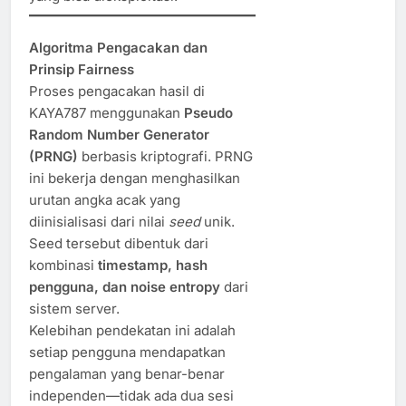
Algoritma Pengacakan dan
Prinsip Fairness
Proses pengacakan hasil di
KAYA787 menggunakan
Pseudo
Random Number Generator
(PRNG)
berbasis kriptografi. PRNG
ini bekerja dengan menghasilkan
urutan angka acak yang
diinisialisasi dari nilai
seed
unik.
Seed tersebut dibentuk dari
kombinasi
timestamp, hash
pengguna, dan noise entropy
dari
sistem server.
Kelebihan pendekatan ini adalah
setiap pengguna mendapatkan
pengalaman yang benar-benar
independen—tidak ada dua sesi