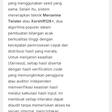
yang menggunakan seed yang
sama. Selain itu, sistem
menerapkan teknik
Mersenne
Twister
atau
Xorshift128+
, dua
algoritma populer dalam
pembuatan bilangan acak
berkualitas tinggi dengan
kecepatan pemrosesan cepat dan
distribusi hasil yang merata.
Untuk menjamin keadilan
(
fairness
), setiap hasil disertai
dengan
hash verification code
yang memungkinkan pengguna
atau auditor independen
memverifikasi keaslian hasil
melalui kalkulasi hash input. Ini
membuat setiap interaksi dapat
diaudit tanpa memerlukan akses ke
server internal, menciptakan