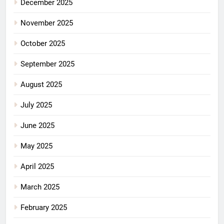
December 2025
November 2025
October 2025
September 2025
August 2025
July 2025
June 2025
May 2025
April 2025
March 2025
February 2025