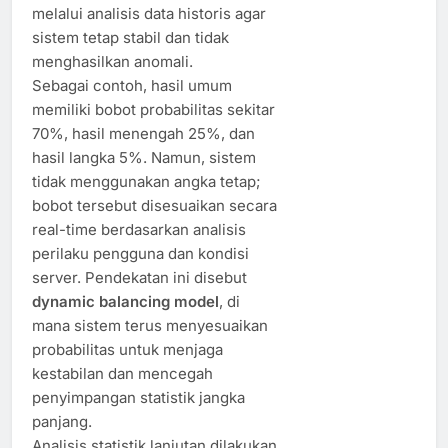
melalui analisis data historis agar
sistem tetap stabil dan tidak
menghasilkan anomali.
Sebagai contoh, hasil umum
memiliki bobot probabilitas sekitar
70%, hasil menengah 25%, dan
hasil langka 5%. Namun, sistem
tidak menggunakan angka tetap;
bobot tersebut disesuaikan secara
real-time berdasarkan analisis
perilaku pengguna dan kondisi
server. Pendekatan ini disebut
dynamic balancing model
, di
mana sistem terus menyesuaikan
probabilitas untuk menjaga
kestabilan dan mencegah
penyimpangan statistik jangka
panjang.
Analisis statistik lanjutan dilakukan