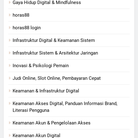
Gaya Hidup Digital & Mindfulness
horas88
horas88 login
Infrastruktur Digital & Keamanan Sistem
Infrastruktur Sistem & Arsitektur Jaringan
Inovasi & Psikologi Pemain
Judi Online, Slot Online, Pembayaran Cepat
Keamanan & Infrastruktur Digital
Keamanan Akses Digital, Panduan Informasi Brand,
Literasi Pengguna
Keamanan Akun & Pengelolaan Akses
Keamanan Akun Digital