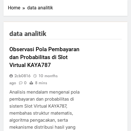
Home
data analitik
data analitik
Observasi Pola Pembayaran
dan Probabilitas di Slot
Virtual KAYA787
2cb0816
10 months
ago
0
8 mins
Analisis mendalam mengenai pola
pembayaran dan probabilitas di
sistem Slot Virtual KAYA787,
membahas struktur matematis,
algoritma pengacakan, serta
mekanisme distribusi hasil yang