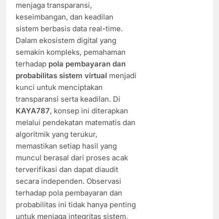
menjaga transparansi,
keseimbangan, dan keadilan
sistem berbasis data real-time.
Dalam ekosistem digital yang
semakin kompleks, pemahaman
terhadap
pola pembayaran dan
probabilitas sistem virtual
menjadi
kunci untuk menciptakan
transparansi serta keadilan. Di
KAYA787
, konsep ini diterapkan
melalui pendekatan matematis dan
algoritmik yang terukur,
memastikan setiap hasil yang
muncul berasal dari proses acak
terverifikasi dan dapat diaudit
secara independen. Observasi
terhadap pola pembayaran dan
probabilitas ini tidak hanya penting
untuk menjaga integritas sistem,