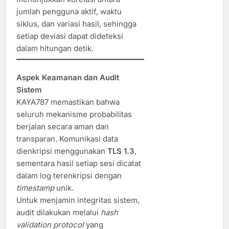
jumlah pengguna aktif, waktu
siklus, dan variasi hasil, sehingga
setiap deviasi dapat dideteksi
dalam hitungan detik.
Aspek Keamanan dan Audit
Sistem
KAYA787 memastikan bahwa
seluruh mekanisme probabilitas
berjalan secara aman dan
transparan. Komunikasi data
dienkripsi menggunakan
TLS 1.3
,
sementara hasil setiap sesi dicatat
dalam log terenkripsi dengan
timestamp
unik.
Untuk menjamin integritas sistem,
audit dilakukan melalui
hash
validation protocol
yang