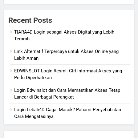
Recent Posts
TIARA4D Login sebagai Akses Digital yang Lebih
Terarah
Link Alternatif Terpercaya untuk Akses Online yang
Lebih Aman
EDWINSLOT Login Resmi: Ciri Informasi Akses yang
Perlu Diperhatikan
Login Edwinslot dan Cara Memastikan Akses Tetap
Lancar di Berbagai Perangkat
Login Lebah4D Gagal Masuk? Pahami Penyebab dan
Cara Mengatasinya