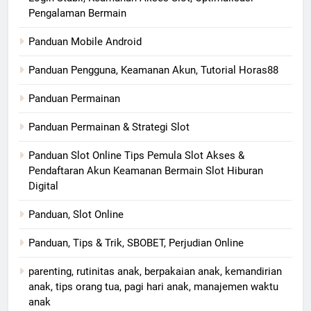
Pengalaman Bermain
Panduan Mobile Android
Panduan Pengguna, Keamanan Akun, Tutorial Horas88
Panduan Permainan
Panduan Permainan & Strategi Slot
Panduan Slot Online Tips Pemula Slot Akses &
Pendaftaran Akun Keamanan Bermain Slot Hiburan
Digital
Panduan, Slot Online
Panduan, Tips & Trik, SBOBET, Perjudian Online
parenting, rutinitas anak, berpakaian anak, kemandirian
anak, tips orang tua, pagi hari anak, manajemen waktu
anak