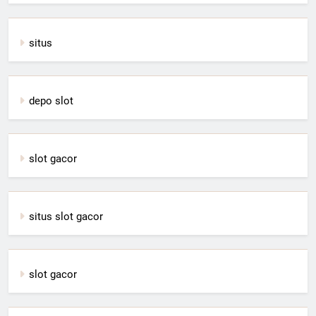
situs
depo slot
slot gacor
situs slot gacor
slot gacor