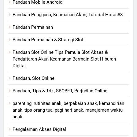
Panduan Mobile Android
Panduan Pengguna, Keamanan Akun, Tutorial Horas88
Panduan Permainan
Panduan Permainan & Strategi Slot
Panduan Slot Online Tips Pemula Slot Akses &
Pendaftaran Akun Keamanan Bermain Slot Hiburan
Digital
Panduan, Slot Online
Panduan, Tips & Trik, SBOBET, Perjudian Online
parenting, rutinitas anak, berpakaian anak, kemandirian
anak, tips orang tua, pagi hari anak, manajemen waktu
anak
Pengalaman Akses Digital