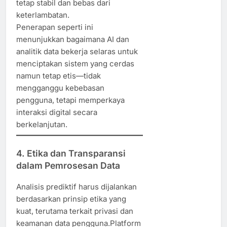
tetap stabil dan bebas dari
keterlambatan.
Penerapan seperti ini
menunjukkan bagaimana AI dan
analitik data bekerja selaras untuk
menciptakan sistem yang cerdas
namun tetap etis—tidak
mengganggu kebebasan
pengguna, tetapi memperkaya
interaksi digital secara
berkelanjutan.
4. Etika dan Transparansi
dalam Pemrosesan Data
Analisis prediktif harus dijalankan
berdasarkan prinsip etika yang
kuat, terutama terkait privasi dan
keamanan data pengguna.Platform