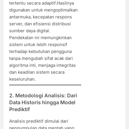
tertentu secara adaptif.Hasilnya
digunakan untuk mengoptimalkan
antarmuka, kecepatan respons
server, dan efisiensi distribusi
sumber daya digital.
Pendekatan ini memungkinkan
sistem untuk lebih responsif
terhadap kebutuhan pengguna
tanpa mengubah sifat acak dari
algoritma inti, menjaga integritas
dan keadilan sistem secara
keseluruhan.
2. Metodologi Analisis: Dari
Data Historis hingga Model
Prediktif
Analisis prediktif dimulai dari
pengumpulan data mentah yang