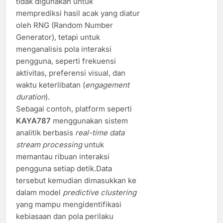
tidak digunakan untuk
memprediksi hasil acak yang diatur
oleh RNG (Random Number
Generator), tetapi untuk
menganalisis pola interaksi
pengguna, seperti frekuensi
aktivitas, preferensi visual, dan
waktu keterlibatan (
engagement
duration
).
Sebagai contoh, platform seperti
KAYA787
menggunakan sistem
analitik berbasis
real-time data
stream processing
untuk
memantau ribuan interaksi
pengguna setiap detik.Data
tersebut kemudian dimasukkan ke
dalam model
predictive clustering
yang mampu mengidentifikasi
kebiasaan dan pola perilaku