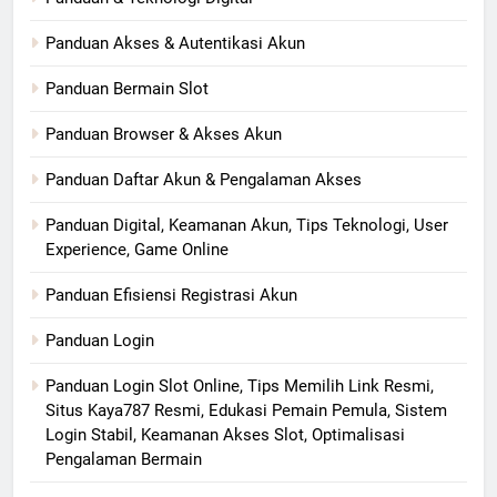
Panduan Akses & Autentikasi Akun
Panduan Bermain Slot
Panduan Browser & Akses Akun
Panduan Daftar Akun & Pengalaman Akses
Panduan Digital, Keamanan Akun, Tips Teknologi, User
Experience, Game Online
Panduan Efisiensi Registrasi Akun
Panduan Login
Panduan Login Slot Online, Tips Memilih Link Resmi,
Situs Kaya787 Resmi, Edukasi Pemain Pemula, Sistem
Login Stabil, Keamanan Akses Slot, Optimalisasi
Pengalaman Bermain