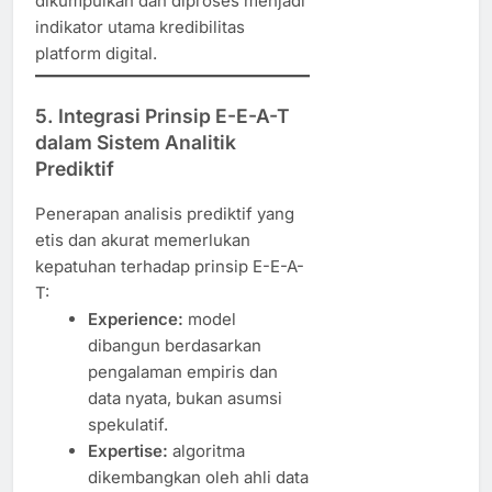
dikumpulkan dan diproses menjadi
indikator utama kredibilitas
platform digital.
5. Integrasi Prinsip E-E-A-T
dalam Sistem Analitik
Prediktif
Penerapan analisis prediktif yang
etis dan akurat memerlukan
kepatuhan terhadap prinsip E-E-A-
T:
Experience:
model
dibangun berdasarkan
pengalaman empiris dan
data nyata, bukan asumsi
spekulatif.
Expertise:
algoritma
dikembangkan oleh ahli data