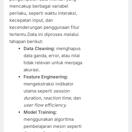
mencakup berbagai variabel
perilaku, seperti waktu interaksi,
kecepatan input, dan
kecenderungan penggunaan fitur
tertentu.Data ini diproses melalui
tahapan berikut:
Data Cleaning:
menghapus
data ganda, error, atau nilai
tidak relevan untuk menjaga
akurasi.
Feature Engineering:
mengekstraksi indikator
utama seperti
session
duration
,
reaction time
, dan
user flow efficiency
.
Model Training:
menggunakan algoritma
pembelajaran mesin seperti