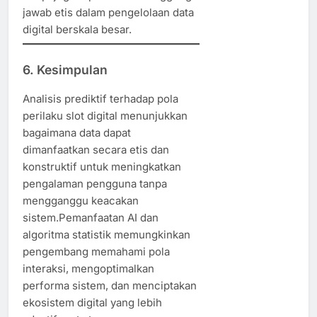
jawab etis dalam pengelolaan data
digital berskala besar.
6. Kesimpulan
Analisis prediktif terhadap pola
perilaku slot digital menunjukkan
bagaimana data dapat
dimanfaatkan secara etis dan
konstruktif untuk meningkatkan
pengalaman pengguna tanpa
mengganggu keacakan
sistem.Pemanfaatan AI dan
algoritma statistik memungkinkan
pengembang memahami pola
interaksi, mengoptimalkan
performa sistem, dan menciptakan
ekosistem digital yang lebih