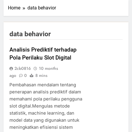
Home
data behavior
data behavior
Analisis Prediktif terhadap
Pola Perilaku Slot Digital
2cb0816
10 months
ago
0
8 mins
Pembahasan mendalam tentang
penerapan analisis prediktif dalam
memahami pola perilaku pengguna
slot digital.Mengulas metode
statistik, machine learning, dan
model data yang digunakan untuk
meningkatkan efisiensi sistem