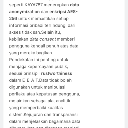
seperti KAYA787 menerapkan
data
anonymization
dan
enkripsi AES-
256
untuk memastikan setiap
informasi pribadi terlindungi dari
akses tidak sah.Selain itu,
kebijakan
data consent
memberi
pengguna kendali penuh atas data
yang mereka bagikan.
Pendekatan ini penting untuk
menjaga kepercayaan publik,
sesuai prinsip
Trustworthiness
dalam E-E-A-T.Data tidak boleh
digunakan untuk manipulasi
perilaku atau keputusan pengguna,
melainkan sebagai alat analitik
yang memperbaiki kualitas
sistem.Kejujuran dan transparansi
dalam menjelaskan bagaimana data