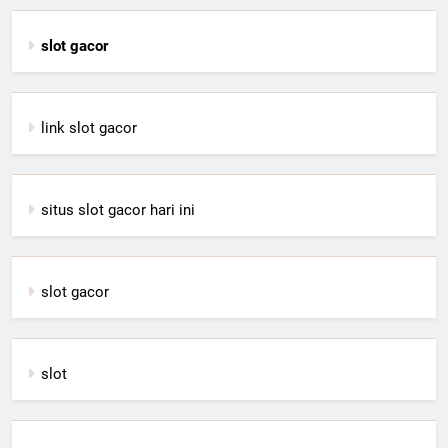
slot gacor
link slot gacor
situs slot gacor hari ini
slot gacor
slot