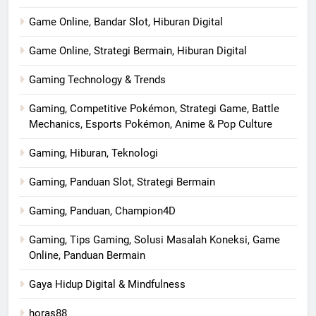
Game Online, Bandar Slot, Hiburan Digital
Game Online, Strategi Bermain, Hiburan Digital
Gaming Technology & Trends
Gaming, Competitive Pokémon, Strategi Game, Battle
Mechanics, Esports Pokémon, Anime & Pop Culture
Gaming, Hiburan, Teknologi
Gaming, Panduan Slot, Strategi Bermain
Gaming, Panduan, Champion4D
Gaming, Tips Gaming, Solusi Masalah Koneksi, Game
Online, Panduan Bermain
Gaya Hidup Digital & Mindfulness
horas88