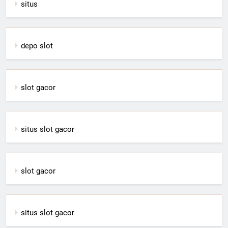
situs
depo slot
slot gacor
situs slot gacor
slot gacor
situs slot gacor