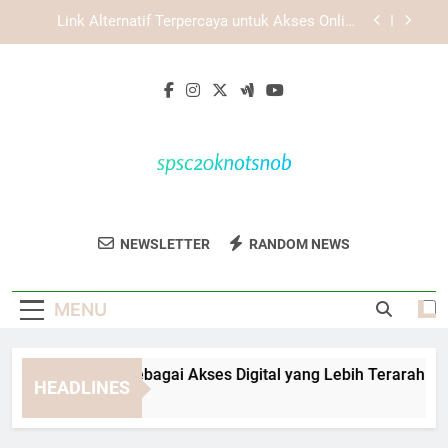
Skip
EDWINSLOT Login Resmi: Ciri Informasi Akses
to
yang Perlu Diperhatikan
content
Login Edwinslot dan Cara Memastikan Akses
Tetap Lancar di Berbagai Perangkat
TIARA4D Login sebagai Akses Digital yang Lebih
Terarah
Link Alternatif Terpercaya untuk Akses Online
yang Lebih Aman
EDWINSLOT Login Resmi: Ciri Informasi Akses
yang Perlu Diperhatikan
SPSC 20 Knots
Dapatkan Layanan Profesional Dalam
Login Edwinslot dan Cara Memastikan Akses
NEWSLETTER
RANDOM NEWS
Nob
Tetap Lancar di Berbagai Perangkat
Industri Maritim Dengan SPSC 20 Knots
Nob. Solusi Untuk Kebutuhan Kelautan.
MENU
ARA4D Login sebagai Akses Digital yang Lebih Terarah
HEADLINES
Month Ago