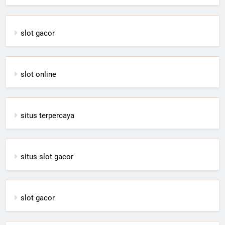
slot gacor
slot online
situs terpercaya
situs slot gacor
slot gacor