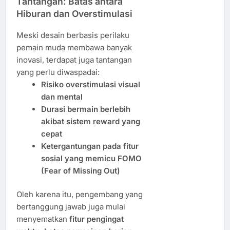
Tantangan: Batas antara
Hiburan dan Overstimulasi
Meski desain berbasis perilaku
pemain muda membawa banyak
inovasi, terdapat juga tantangan
yang perlu diwaspadai:
Risiko overstimulasi visual
dan mental
Durasi bermain berlebih
akibat sistem reward yang
cepat
Ketergantungan pada fitur
sosial yang memicu FOMO
(Fear of Missing Out)
Oleh karena itu, pengembang yang
bertanggung jawab juga mulai
menyematkan
fitur pengingat