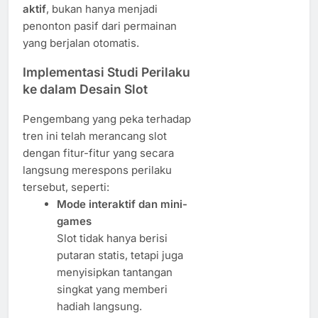
aktif
, bukan hanya menjadi
penonton pasif dari permainan
yang berjalan otomatis.
Implementasi Studi Perilaku
ke dalam Desain Slot
Pengembang yang peka terhadap
tren ini telah merancang slot
dengan fitur-fitur yang secara
langsung merespons perilaku
tersebut, seperti:
Mode interaktif dan mini-
games
Slot tidak hanya berisi
putaran statis, tetapi juga
menyisipkan tantangan
singkat yang memberi
hadiah langsung.