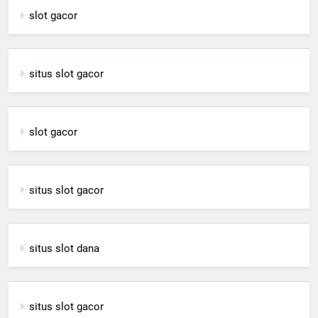
slot gacor
situs slot gacor
slot gacor
situs slot gacor
situs slot dana
situs slot gacor