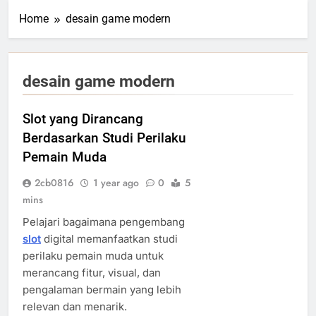
Home
desain game modern
desain game modern
Slot yang Dirancang
Berdasarkan Studi Perilaku
Pemain Muda
2cb0816
1 year ago
0
5
mins
Pelajari bagaimana pengembang
slot
digital memanfaatkan studi
perilaku pemain muda untuk
merancang fitur, visual, dan
pengalaman bermain yang lebih
relevan dan menarik.