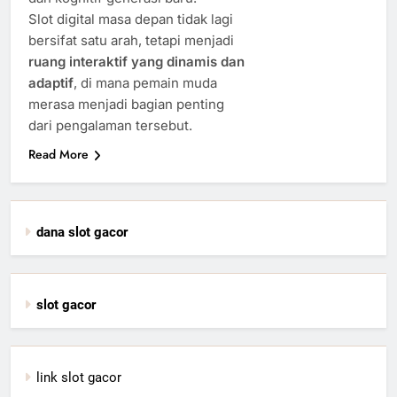
Slot digital masa depan tidak lagi
bersifat satu arah, tetapi menjadi
ruang interaktif yang dinamis dan
adaptif
, di mana pemain muda
merasa menjadi bagian penting
dari pengalaman tersebut.
Read More
dana slot gacor
slot gacor
link slot gacor