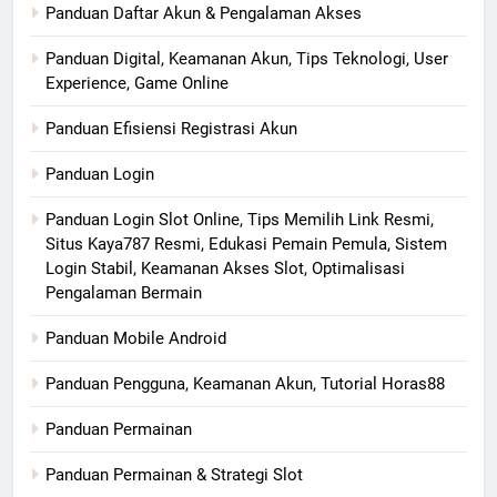
Panduan Daftar Akun & Pengalaman Akses
Panduan Digital, Keamanan Akun, Tips Teknologi, User
Experience, Game Online
Panduan Efisiensi Registrasi Akun
Panduan Login
Panduan Login Slot Online, Tips Memilih Link Resmi,
Situs Kaya787 Resmi, Edukasi Pemain Pemula, Sistem
Login Stabil, Keamanan Akses Slot, Optimalisasi
Pengalaman Bermain
Panduan Mobile Android
Panduan Pengguna, Keamanan Akun, Tutorial Horas88
Panduan Permainan
Panduan Permainan & Strategi Slot