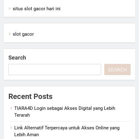
situs slot gacor hari ini
slot gacor
Search
SEARCH
Recent Posts
TIARA4D Login sebagai Akses Digital yang Lebih
Terarah
Link Alternatif Terpercaya untuk Akses Online yang
Lebih Aman