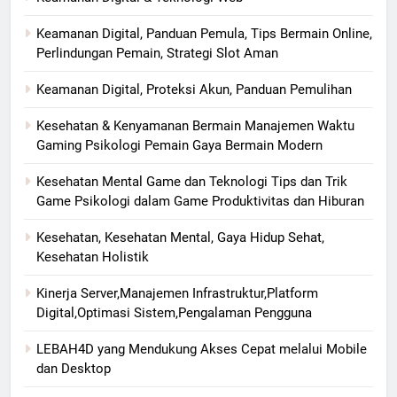
Keamanan Digital, Panduan Pemula, Tips Bermain Online,
Perlindungan Pemain, Strategi Slot Aman
Keamanan Digital, Proteksi Akun, Panduan Pemulihan
Kesehatan & Kenyamanan Bermain Manajemen Waktu
Gaming Psikologi Pemain Gaya Bermain Modern
Kesehatan Mental Game dan Teknologi Tips dan Trik
Game Psikologi dalam Game Produktivitas dan Hiburan
Kesehatan, Kesehatan Mental, Gaya Hidup Sehat,
Kesehatan Holistik
Kinerja Server,Manajemen Infrastruktur,Platform
Digital,Optimasi Sistem,Pengalaman Pengguna
LEBAH4D yang Mendukung Akses Cepat melalui Mobile
dan Desktop