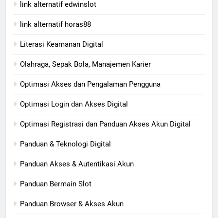
link alternatif edwinslot
link alternatif horas88
Literasi Keamanan Digital
Olahraga, Sepak Bola, Manajemen Karier
Optimasi Akses dan Pengalaman Pengguna
Optimasi Login dan Akses Digital
Optimasi Registrasi dan Panduan Akses Akun Digital
Panduan & Teknologi Digital
Panduan Akses & Autentikasi Akun
Panduan Bermain Slot
Panduan Browser & Akses Akun