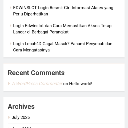
EDWINSLOT Login Resmi: Ciri Informasi Akses yang
Perlu Diperhatikan
Login Edwinslot dan Cara Memastikan Akses Tetap
Lancar di Berbagai Perangkat
Login Lebah4D Gagal Masuk? Pahami Penyebab dan
Cara Mengatasinya
Recent Comments
A WordPress Commenter
on
Hello world!
Archives
July 2026