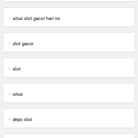
situs slot gacor hari ini
slot gacor
slot
situs
depo slot