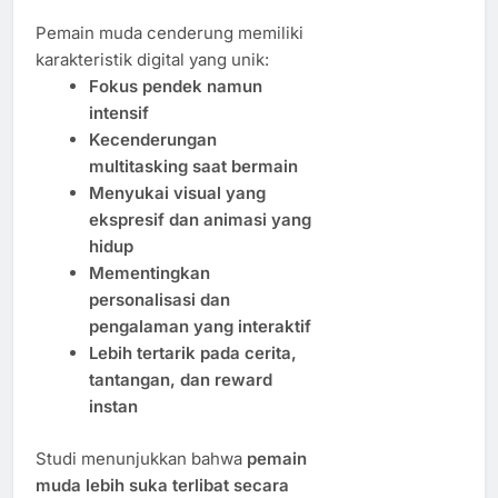
Pemain muda cenderung memiliki
karakteristik digital yang unik:
Fokus pendek namun
intensif
Kecenderungan
multitasking saat bermain
Menyukai visual yang
ekspresif dan animasi yang
hidup
Mementingkan
personalisasi dan
pengalaman yang interaktif
Lebih tertarik pada cerita,
tantangan, dan reward
instan
Studi menunjukkan bahwa
pemain
muda lebih suka terlibat secara