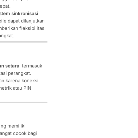
tepat.
stem sinkronisasi
bile dapat dilanjutkan
berikan fleksibilitas
angkat.
n setara
, termasuk
kasi perangkat.
an karena koneksi
metrik atau PIN
ng memiliki
angat cocok bagi