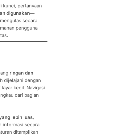
di kunci, pertanyaan
man digunakan—
i mengulas secara
yamanan pengguna
tas.
yang
ringan dan
h dijelajahi dengan
 layar kecil. Navigasi
angkau dari bagian
yang lebih luas
,
 informasi secara
turan ditampilkan