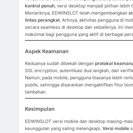
kontrol penuh
, versi desktop menjadi pilihan lebih 
Menariknya, EDWINSLOT telah mengembangkan
si
lintas perangkat
. Artinya, aktivitas pengguna di mo
secara seamless di desktop dan sebaliknya. Ini mem
maksimal bagi pengguna yang aktif di berbagai per
Aspek Keamanan
Keduanya sudah dibekali dengan
protokol keamana
SSL encryption, autentikasi dua langkah, dan verifi
Namun, pada mobile, pengguna biasanya lebih rent
publik, sehingga disarankan mengaktifkan fitur bio
tambahan.
Kesimpulan
EDWINSLOT versi mobile dan desktop masing-masi
keunggulan yang saling melengkapi.
Versi mobile
s