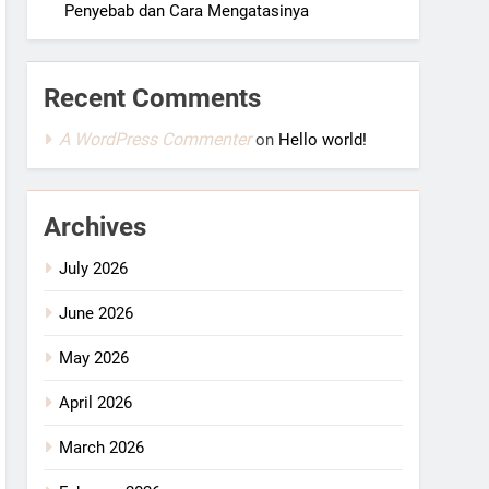
Penyebab dan Cara Mengatasinya
Recent Comments
A WordPress Commenter
on
Hello world!
Archives
July 2026
June 2026
May 2026
April 2026
March 2026