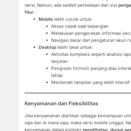
versi. Namun, ada sedikit perbedaan dari sisi
penga
fitur
.
Mobile
lebih cocok untuk:
Akses cepat saat bepergian
Melakukan pengecekan informasi seca
Navigasi dasar dan pengaturan akun r
Desktop
lebih ideal untuk:
Aktivitas kompleks seperti analisis la
lanjutan
Pengisian formulir panjang atau interak
tahap
Menikmati tampilan yang lebih imersif
Kenyamanan dan Fleksibilitas
Jika kenyamanan diartikan sebagai kemampuan un
saja dan di mana saja, maka versi mobile unggul. N
kenyamanan dalam konteks
penglihatan, durasi p