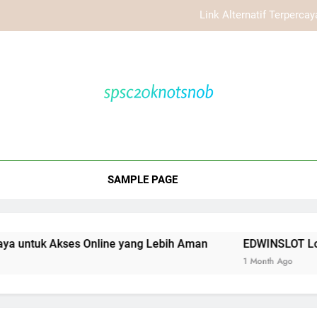
Link Alternatif Terperca
EDWINSLOT Login Resmi: Ciri In
Login Edwinslot dan Cara Memastikan Akse
TIARA4D Login seb
C 20 Knots Nob
Link Alternatif Terperca
Layanan Profesional Dalam Industri Maritim Dengan SPSC 20 K
EDWINSLOT Login Resmi: Ciri In
SAMPLE PAGE
Login Edwinslot dan Cara Memastikan Akse
Akses Online yang Lebih Aman
EDWINSLOT Login Resmi: Ci
1 Month Ago