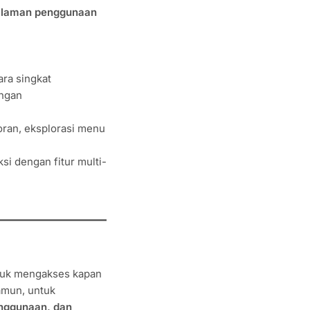
laman penggunaan
ra singkat
ingan
poran, eksplorasi menu
si dengan fitur multi-
tuk mengakses kapan
amun, untuk
enggunaan, dan