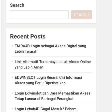
Search
SEARCH
Recent Posts
TIARA4D Login sebagai Akses Digital yang
Lebih Terarah
Link Alternatif Terpercaya untuk Akses Online
yang Lebih Aman
EDWINSLOT Login Resmi: Ciri Informasi
Akses yang Perlu Diperhatikan
Login Edwinslot dan Cara Memastikan Akses
Tetap Lancar di Berbagai Perangkat
Login Lebah4D Gagal Masuk? Pahami