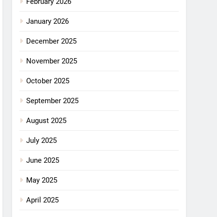
February 2026
January 2026
December 2025
November 2025
October 2025
September 2025
August 2025
July 2025
June 2025
May 2025
April 2025