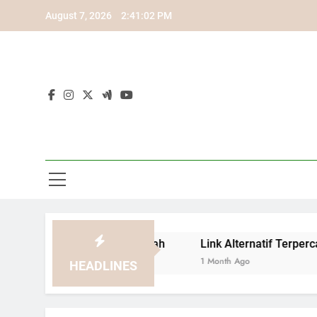
Skip
August 7, 2026
2:41:03 PM
to
content
SPS
Dapatkan 
l yang Lebih Terarah
Link Alternatif Terpercaya untuk 
1 Month Ago
HEADLINES