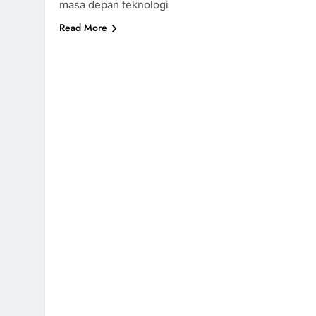
masa depan teknologi
Read More