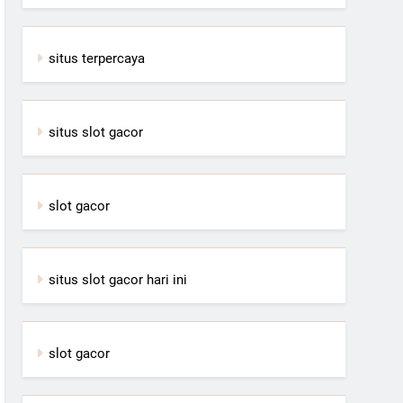
situs terpercaya
situs slot gacor
slot gacor
situs slot gacor hari ini
slot gacor