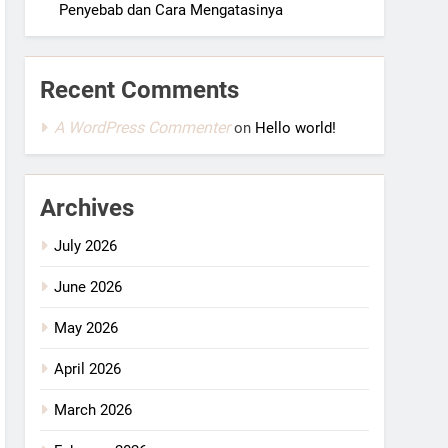
Penyebab dan Cara Mengatasinya
Recent Comments
A WordPress Commenter
on
Hello world!
Archives
July 2026
June 2026
May 2026
April 2026
March 2026