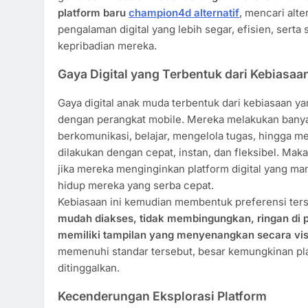
platform baru
champion4d alternatif
, mencari alt
pengalaman digital yang lebih segar, efisien, serta
kepribadian mereka.
Gaya Digital yang Terbentuk dari Kebiasaa
Gaya digital anak muda terbentuk dari kebiasaan y
dengan perangkat mobile. Mereka melakukan banya
berkomunikasi, belajar, mengelola tugas, hingga m
dilakukan dengan cepat, instan, dan fleksibel. Ma
jika mereka menginginkan platform digital yang m
hidup mereka yang serba cepat.
Kebiasaan ini kemudian membentuk preferensi terse
mudah diakses, tidak membingungkan, ringan di 
memiliki tampilan yang menyenangkan secara vis
memenuhi standar tersebut, besar kemungkinan pl
ditinggalkan.
Kecenderungan Eksplorasi Platform