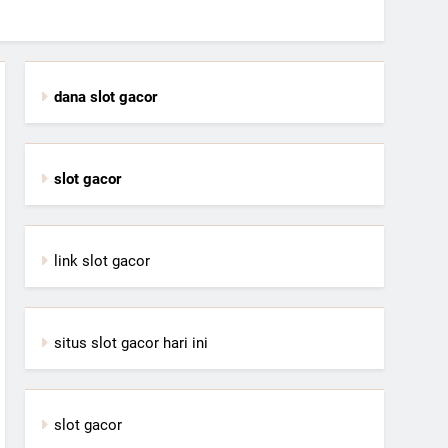
dana slot gacor
slot gacor
link slot gacor
situs slot gacor hari ini
slot gacor