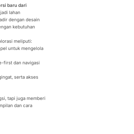
rsi baru dari
jadi lahan
adir dengan desain
 dengan kebutuhan
orasi meliputi:
pel untuk mengelola
first dan navigasi
ingat, serta akses
si, tapi juga memberi
pilan dan cara