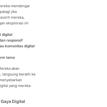
 mereka mendengar
alagi jika
avorit mereka,
n eksplorasi ini
 digital
dan responsif
au komunitas digital
orm lama
 Mereka akan
, langsung beralih ke
g menyebarkan
igital yang mereka
 Gaya Digital