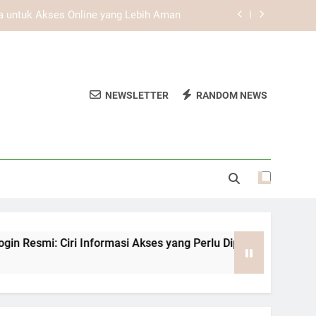
ya untuk Akses Online yang Lebih Aman
formasi Akses yang Perlu Diperhatikan
s Tetap Lancar di Berbagai Perangkat
NEWSLETTER
RANDOM NEWS
agai Akses Digital yang Lebih Terarah
ya untuk Akses Online yang Lebih Aman
nots Nob. Solusi Untuk Kebutuhan Kelautan.
formasi Akses yang Perlu Diperhatikan
s Tetap Lancar di Berbagai Perangkat
ri Informasi Akses yang Perlu Diperhatikan
Login Edwi
2 Months Ago