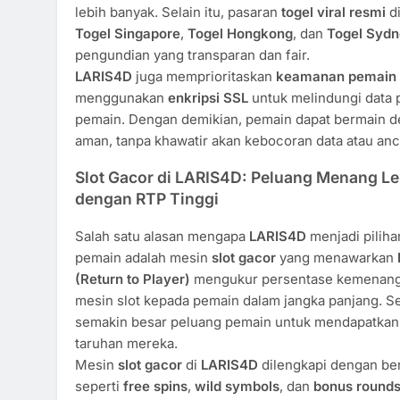
lebih banyak. Selain itu, pasaran
togel viral resmi
d
Togel Singapore
,
Togel Hongkong
, dan
Togel Syd
pengundian yang transparan dan fair.
LARIS4D
juga memprioritaskan
keamanan pemain
menggunakan
enkripsi SSL
untuk melindungi data p
pemain. Dengan demikian, pemain dapat bermain 
aman, tanpa khawatir akan kebocoran data atau anc
Slot Gacor di LARIS4D: Peluang Menang L
dengan RTP Tinggi
Salah satu alasan mengapa
LARIS4D
menjadi piliha
pemain adalah mesin
slot gacor
yang menawarkan
(Return to Player)
mengukur persentase kemenang
mesin slot kepada pemain dalam jangka panjang. S
semakin besar peluang pemain untuk mendapatkan
taruhan mereka.
Mesin
slot gacor
di
LARIS4D
dilengkapi dengan ber
seperti
free spins
,
wild symbols
, dan
bonus round