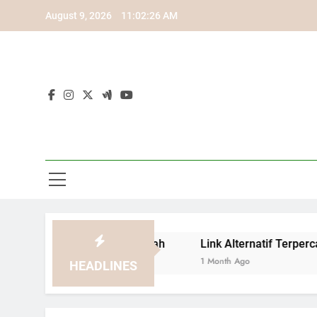
Skip
August 9, 2026
11:02:27 AM
to
content
SPS
Dapatkan 
 yang Lebih Terarah
Link Alternatif Terpercaya untuk 
1 Month Ago
HEADLINES