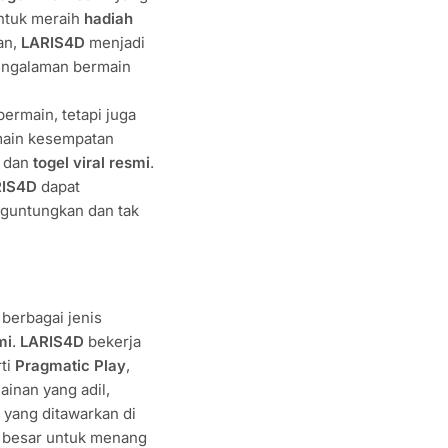
ntuk meraih
hadiah
an,
LARIS4D
menjadi
pengalaman bermain
ermain, tetapi juga
main kesempatan
dan
togel viral resmi
.
RIS4D
dapat
guntungkan dan tak
berbagai jenis
mi
.
LARIS4D
bekerja
ti
Pragmatic Play
,
inan yang adil,
yang ditawarkan di
 besar untuk menang