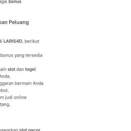
agai
bonus
kan Peluang
di
LARIS4D
, berikut
bonus yang tersedia
main
slot
dan
togel
Anda.
nggaran bermain Anda
ebut.
m judi online
tang.
nawarkan
slot gacor