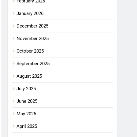
February 2026
January 2026
December 2025
November 2025
October 2025
September 2025
August 2025
July 2025
June 2025
May 2025
April 2025