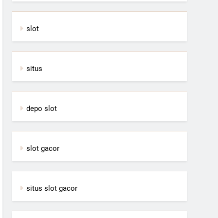
slot
situs
depo slot
slot gacor
situs slot gacor