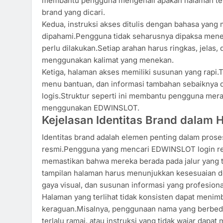
membantu pengguna mengenali apakah halaman te
brand yang dicari.
Kedua, instruksi akses ditulis dengan bahasa yang
dipahami.Pengguna tidak seharusnya dipaksa men
perlu dilakukan.Setiap arahan harus ringkas, jelas, 
menggunakan kalimat yang menekan.
Ketiga, halaman akses memiliki susunan yang rapi.
menu bantuan, dan informasi tambahan sebaiknya 
logis.Struktur seperti ini membantu pengguna mera
menggunakan EDWINSLOT.
Kejelasan Identitas Brand dalam 
Identitas brand adalah elemen penting dalam prose
resmi.Pengguna yang mencari EDWINSLOT login re
memastikan bahwa mereka berada pada jalur yang t
tampilan halaman harus menunjukkan kesesuaian 
gaya visual, dan susunan informasi yang profesiona
Halaman yang terlihat tidak konsisten dapat menim
keraguan.Misalnya, penggunaan nama yang berbeda
terlalu ramai, atau instruksi yang tidak wajar dapa