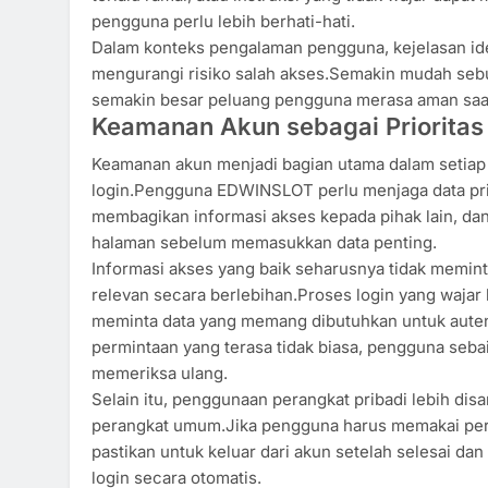
pengguna perlu lebih berhati-hati.
Dalam konteks pengalaman pengguna, kejelasan i
mengurangi risiko salah akses.Semakin mudah sebu
semakin besar peluang pengguna merasa aman saat
Keamanan Akun sebagai Priorita
Keamanan akun menjadi bagian utama dalam setiap
login.Pengguna EDWINSLOT perlu menjaga data prib
membagikan informasi akses kepada pihak lain, da
halaman sebelum memasukkan data penting.
Informasi akses yang baik seharusnya tidak meminta
relevan secara berlebihan.Proses login yang wajar
meminta data yang memang dibutuhkan untuk autent
permintaan yang terasa tidak biasa, pengguna seba
memeriksa ulang.
Selain itu, penggunaan perangkat pribadi lebih dis
perangkat umum.Jika pengguna harus memakai per
pastikan untuk keluar dari akun setelah selesai da
login secara otomatis.