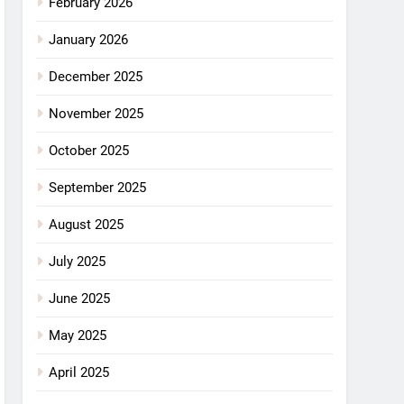
February 2026
January 2026
December 2025
November 2025
October 2025
September 2025
August 2025
July 2025
June 2025
May 2025
April 2025