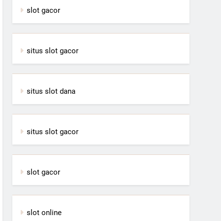
slot gacor
situs slot gacor
situs slot dana
situs slot gacor
slot gacor
slot online