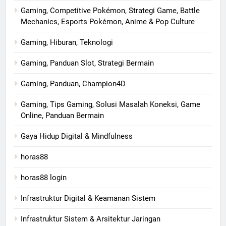
Gaming, Competitive Pokémon, Strategi Game, Battle
Mechanics, Esports Pokémon, Anime & Pop Culture
Gaming, Hiburan, Teknologi
Gaming, Panduan Slot, Strategi Bermain
Gaming, Panduan, Champion4D
Gaming, Tips Gaming, Solusi Masalah Koneksi, Game
Online, Panduan Bermain
Gaya Hidup Digital & Mindfulness
horas88
horas88 login
Infrastruktur Digital & Keamanan Sistem
Infrastruktur Sistem & Arsitektur Jaringan