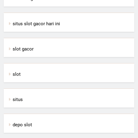
situs slot gacor hari ini
slot gacor
slot
situs
depo slot