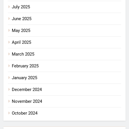
July 2025
June 2025
May 2025
April 2025
March 2025
February 2025
January 2025
December 2024
November 2024
October 2024