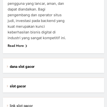
pengguna yang lancar, aman, dan
dapat diandalkan. Bagi
pengembang dan operator situs
judi, investasi pada backend yang
kuat merupakan kunci
keberhasilan bisnis digital di
industri yang sangat kompetitif ini.
Read More
dana slot gacor
slot gacor
link slot gacor