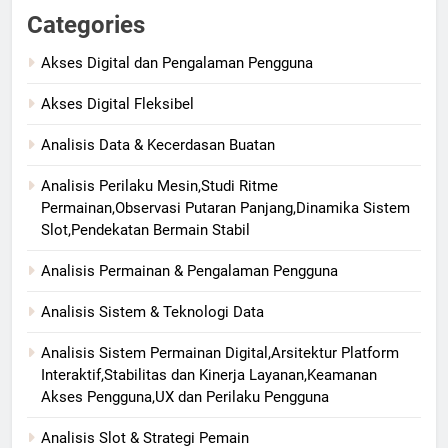
Categories
Akses Digital dan Pengalaman Pengguna
Akses Digital Fleksibel
Analisis Data & Kecerdasan Buatan
Analisis Perilaku Mesin,Studi Ritme
Permainan,Observasi Putaran Panjang,Dinamika Sistem
Slot,Pendekatan Bermain Stabil
Analisis Permainan & Pengalaman Pengguna
Analisis Sistem & Teknologi Data
Analisis Sistem Permainan Digital,Arsitektur Platform
Interaktif,Stabilitas dan Kinerja Layanan,Keamanan
Akses Pengguna,UX dan Perilaku Pengguna
Analisis Slot & Strategi Pemain