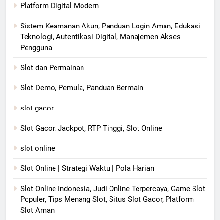
Platform Digital Modern
Sistem Keamanan Akun, Panduan Login Aman, Edukasi
Teknologi, Autentikasi Digital, Manajemen Akses
Pengguna
Slot dan Permainan
Slot Demo, Pemula, Panduan Bermain
slot gacor
Slot Gacor, Jackpot, RTP Tinggi, Slot Online
slot online
Slot Online | Strategi Waktu | Pola Harian
Slot Online Indonesia, Judi Online Terpercaya, Game Slot
Populer, Tips Menang Slot, Situs Slot Gacor, Platform
Slot Aman