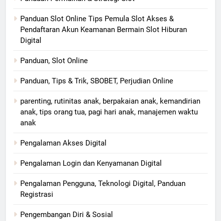
Panduan Slot Online Tips Pemula Slot Akses &
Pendaftaran Akun Keamanan Bermain Slot Hiburan
Digital
Panduan, Slot Online
Panduan, Tips & Trik, SBOBET, Perjudian Online
parenting, rutinitas anak, berpakaian anak, kemandirian
anak, tips orang tua, pagi hari anak, manajemen waktu
anak
Pengalaman Akses Digital
Pengalaman Login dan Kenyamanan Digital
Pengalaman Pengguna, Teknologi Digital, Panduan
Registrasi
Pengembangan Diri & Sosial