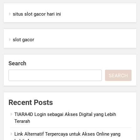
situs slot gacor hari ini
slot gacor
Search
SEARCH
Recent Posts
TIARA4D Login sebagai Akses Digital yang Lebih
Terarah
Link Alternatif Terpercaya untuk Akses Online yang