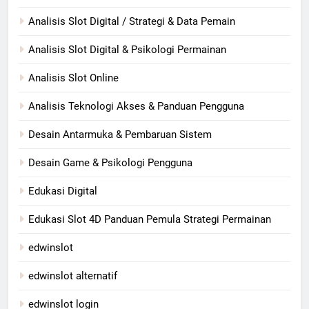
Analisis Slot Digital / Strategi & Data Pemain
Analisis Slot Digital & Psikologi Permainan
Analisis Slot Online
Analisis Teknologi Akses & Panduan Pengguna
Desain Antarmuka & Pembaruan Sistem
Desain Game & Psikologi Pengguna
Edukasi Digital
Edukasi Slot 4D Panduan Pemula Strategi Permainan
edwinslot
edwinslot alternatif
edwinslot login