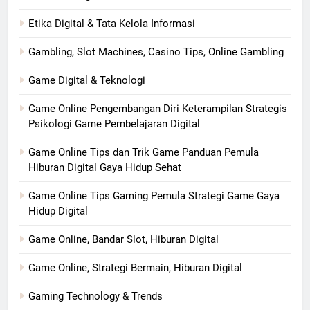
Etika Digital & Tata Kelola Informasi
Gambling, Slot Machines, Casino Tips, Online Gambling
Game Digital & Teknologi
Game Online Pengembangan Diri Keterampilan Strategis
Psikologi Game Pembelajaran Digital
Game Online Tips dan Trik Game Panduan Pemula
Hiburan Digital Gaya Hidup Sehat
Game Online Tips Gaming Pemula Strategi Game Gaya
Hidup Digital
Game Online, Bandar Slot, Hiburan Digital
Game Online, Strategi Bermain, Hiburan Digital
Gaming Technology & Trends