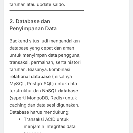
taruhan atau update saldo.
2. Database dan
Penyimpanan Data
Backend situs judi mengandalkan
database yang cepat dan aman
untuk menyimpan data pengguna,
transaksi, permainan, serta histori
taruhan. Biasanya, kombinasi
relational database
(misalnya
MySQL, PostgreSQL) untuk data
terstruktur dan
NoSQL database
(seperti MongoDB, Redis) untuk
caching dan data sesi digunakan.
Database harus mendukung:
Transaksi ACID untuk
menjamin integritas data