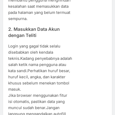
membantu pengguna menghindari
kesalahan saat memasukkan data
pada halaman yang belum termuat
sempurna.
2. Masukkan Data Akun
dengan Teliti
Login yang gagal tidak selalu
disebabkan oleh kendala
teknis.Kadang penyebabnya adalah
salah ketik nama pengguna atau
kata sandi.Perhatikan huruf besar,
huruf kecil, angka, dan karakter
khusus sebelum menekan tombol
masuk.
Jika browser menggunakan fitur
isi otomatis, pastikan data yang
muncul sudah benar.Jangan
langsung mengandalkan autofill