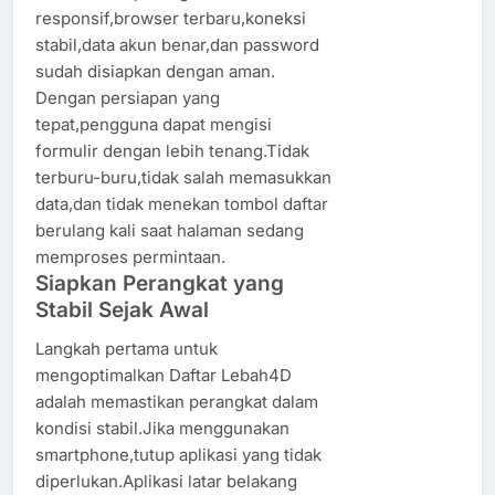
responsif,browser terbaru,koneksi
stabil,data akun benar,dan password
sudah disiapkan dengan aman.
Dengan persiapan yang
tepat,pengguna dapat mengisi
formulir dengan lebih tenang.Tidak
terburu-buru,tidak salah memasukkan
data,dan tidak menekan tombol daftar
berulang kali saat halaman sedang
memproses permintaan.
Siapkan Perangkat yang
Stabil Sejak Awal
Langkah pertama untuk
mengoptimalkan Daftar Lebah4D
adalah memastikan perangkat dalam
kondisi stabil.Jika menggunakan
smartphone,tutup aplikasi yang tidak
diperlukan.Aplikasi latar belakang