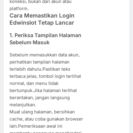
koneksi, bukan dari akun atau
platform.
Cara Memastikan Login
Edwinslot Tetap Lancar
1. Periksa Tampilan Halaman
Sebelum Masuk
Sebelum memasukkan data akun,
perhatikan tampilan halaman
terlebih dahulu.Pastikan teks
terbaca jelas, tombol login terlihat
normal, dan menu tidak
bertumpuk.Jika halaman terlihat
berantakan, jangan langsung
melanjutkan.
Muat ulang halaman, bersihkan
cache, atau coba gunakan browser
lain.Pemeriksaan awal ini