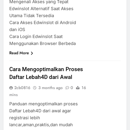
Mengenali Akses yang Tepat
Edwinslot Alternatif Saat Akses
Utama Tidak Tersedia
Cara Akses Edwinslot di Android
dan iOS
Cara Login Edwinslot Saat
Menggunakan Browser Berbeda
Read More
Cara Mengoptimalkan Proses
Daftar Lebah4D dari Awal
2cb0816
3 months ago
0
16
mins
Panduan mengoptimalkan proses
Daftar Lebah4D dari awal agar
registrasi lebih
lancar,aman,praktis,dan mudah