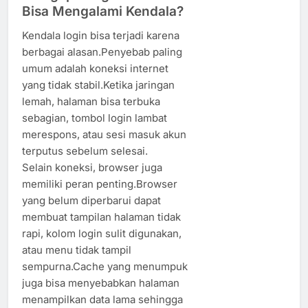
Bisa Mengalami Kendala?
Kendala login bisa terjadi karena
berbagai alasan.Penyebab paling
umum adalah koneksi internet
yang tidak stabil.Ketika jaringan
lemah, halaman bisa terbuka
sebagian, tombol login lambat
merespons, atau sesi masuk akun
terputus sebelum selesai.
Selain koneksi, browser juga
memiliki peran penting.Browser
yang belum diperbarui dapat
membuat tampilan halaman tidak
rapi, kolom login sulit digunakan,
atau menu tidak tampil
sempurna.Cache yang menumpuk
juga bisa menyebabkan halaman
menampilkan data lama sehingga