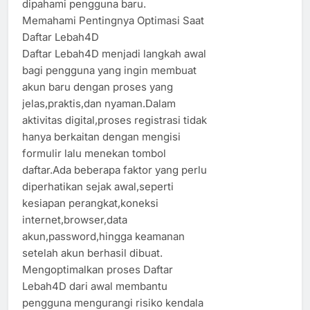
dipahami pengguna baru.
Memahami Pentingnya Optimasi Saat
Daftar Lebah4D
Daftar Lebah4D menjadi langkah awal
bagi pengguna yang ingin membuat
akun baru dengan proses yang
jelas,praktis,dan nyaman.Dalam
aktivitas digital,proses registrasi tidak
hanya berkaitan dengan mengisi
formulir lalu menekan tombol
daftar.Ada beberapa faktor yang perlu
diperhatikan sejak awal,seperti
kesiapan perangkat,koneksi
internet,browser,data
akun,password,hingga keamanan
setelah akun berhasil dibuat.
Mengoptimalkan proses Daftar
Lebah4D dari awal membantu
pengguna mengurangi risiko kendala