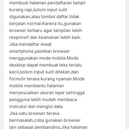
membuat halaman pendaftaran tampil
kurang rapi,kolom input sulit
digunakan,atau tombol daftar tidak
berjalan normal.Karena itu,gunakan
browser terbaru agar tampilan lebih
responsif dan keamanan lebih baik.
Jika mendaftar lewat
smartphone,pastikan browser
menggunakan mode mobile.Mode
desktop dapat membuat teks terlalu
kecil,kolom input sulit ditekan,dan
formulir terasa kurang nyaman.Mode
mobile membantu halaman
menyesuaikan ukuran layar sehingga
pengguna lebih mudah membaca
instruksi dan mengisi data.
Jika satu browser terasa
bermasalah,coba gunakan browser
lain sebagai pembanding.Jika halaman