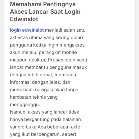
Memahami Pentingnya
Akses Lancar Saat Login
Edwinslot
login edwinslot
menjadi salah satu
aktivitas utama yang sering dicari
pengguna ketika ingin mengakses
akun melalui perangkat mobile
maupun desktop.Proses login yang
lancar membantu pengguna masuk
dengan lebih cepat, membaca
informasi dengan jelas, dan
memahami navigasi akun tanpa
hambatan teknis yang
mengganggu.
Namun, akses yang lancar tidak
hanya bergantung pada halaman
yang dibuka.Ada beberapa faktor
yang ikut berpengaruh, seperti