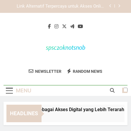
Skip
EDWINSLOT Login Resmi: Ciri Informasi Akses
to
yang Perlu Diperhatikan
content
Login Edwinslot dan Cara Memastikan Akses
Tetap Lancar di Berbagai Perangkat
TIARA4D Login sebagai Akses Digital yang Lebih
Terarah
Link Alternatif Terpercaya untuk Akses Online
yang Lebih Aman
EDWINSLOT Login Resmi: Ciri Informasi Akses
yang Perlu Diperhatikan
SPSC 20 Knots
Dapatkan Layanan Profesional Dalam
Login Edwinslot dan Cara Memastikan Akses
NEWSLETTER
RANDOM NEWS
Nob
Tetap Lancar di Berbagai Perangkat
Industri Maritim Dengan SPSC 20 Knots
Nob. Solusi Untuk Kebutuhan Kelautan.
MENU
ARA4D Login sebagai Akses Digital yang Lebih Terarah
HEADLINES
Month Ago