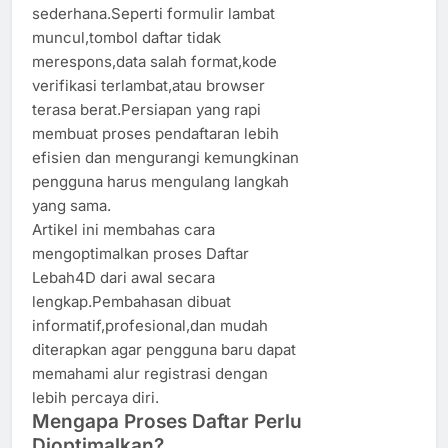
sederhana.Seperti formulir lambat
muncul,tombol daftar tidak
merespons,data salah format,kode
verifikasi terlambat,atau browser
terasa berat.Persiapan yang rapi
membuat proses pendaftaran lebih
efisien dan mengurangi kemungkinan
pengguna harus mengulang langkah
yang sama.
Artikel ini membahas cara
mengoptimalkan proses Daftar
Lebah4D dari awal secara
lengkap.Pembahasan dibuat
informatif,profesional,dan mudah
diterapkan agar pengguna baru dapat
memahami alur registrasi dengan
lebih percaya diri.
Mengapa Proses Daftar Perlu
Dioptimalkan?