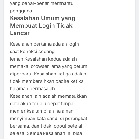
yang benar-benar membantu
pengguna.
Kesalahan Umum yang
Membuat Login Tidak
Lancar
Kesalahan pertama adalah login
saat koneksi sedang
lemah.Kesalahan kedua adalah
memakai browser lama yang belum
diperbarui.Kesalahan ketiga adalah
tidak membersihkan cache ketika
halaman bermasalah.
Kesalahan lain adalah memasukkan
data akun terlalu cepat tanpa
memeriksa tampilan halaman,
menyimpan kata sandi di perangkat
bersama, dan tidak logout setelah
selesai.Semua kesalahan ini bisa