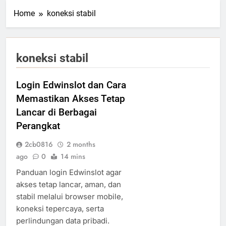
Home
koneksi stabil
koneksi stabil
Login Edwinslot dan Cara
Memastikan Akses Tetap
Lancar di Berbagai
Perangkat
2cb0816
2 months
ago
0
14 mins
Panduan login Edwinslot agar
akses tetap lancar, aman, dan
stabil melalui browser mobile,
koneksi tepercaya, serta
perlindungan data pribadi.