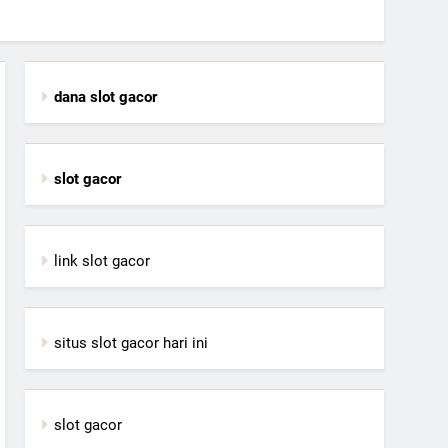
dana slot gacor
slot gacor
link slot gacor
situs slot gacor hari ini
slot gacor