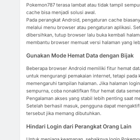
Pokemon787 terasa lambat atau tidak tampil semp
cache bisa menjadi solusi awal.
Pada perangkat Android, pengaturan cache biasan
melalui menu browser atau pengaturan aplikasi. Se
dibersihkan, tutup browser lalu buka kembali halama
membantu browser memuat versi halaman yang lebi
Gunakan Mode Hemat Data dengan Bijak
Beberapa browser Android memiliki fitur hemat data
untuk mengurangi pemakaian internet, tetapi pada k
memengaruhi tampilan halaman. Jika halaman login 
sempurna, coba nonaktifkan fitur hemat data semen
Pengalaman akses yang stabil lebih penting saat me
Setelah berhasil masuk, pengguna dapat mengaktifk
tersebut jika memang dibutuhkan.
Hindari Login dari Perangkat Orang Lain
Untuk menjaga keamanan, sebaiknya login Pokemon