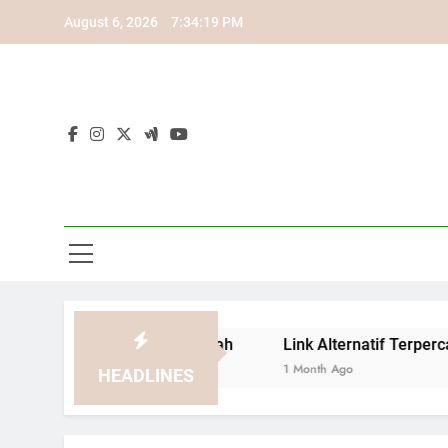
Skip
August 6, 2026
7:34:20 PM
to
content
SPS
Dapatkan 
 yang Lebih Terarah
Link Alternatif Terpercaya untuk 
1 Month Ago
HEADLINES