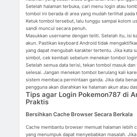
Setelah halaman terbuka, cari menu login atau tom
tombol ini berada di area yang mudah terlihat pada 
Ketuk tombol tersebut, lalu tunggu sampai kolom 
sandi muncul secara penuh.
Masukkan username dengan teliti. Setelah itu, isi k
akun. Pastikan keyboard Android tidak mengaktifka
yang dapat mengubah karakter tertentu. Jika kata
simbol, cek kembali sebelum menekan tombol login
Setelah semua data terisi, tekan tombol masuk da
selesai. Jangan menekan tombol berulang kali kar
sistem membaca permintaan ganda. Jika data benar 
pengguna akan diarahkan ke halaman akun atau da
Tips agar Login Pokemon787 di A
Praktis
Bersihkan Cache Browser Secara Berkala
Cache membantu browser memuat halaman lebih ce
yang menumpuk dapat menyebabkan masalah. Jika