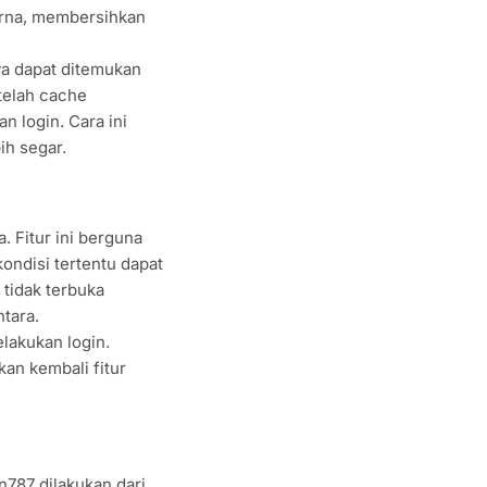
urna, membersihkan
ya dapat ditemukan
telah cache
n login. Cara ini
h segar.
. Fitur ini berguna
ondisi tertentu dapat
tidak terbuka
tara.
lakukan login.
an kembali fitur
787 dilakukan dari