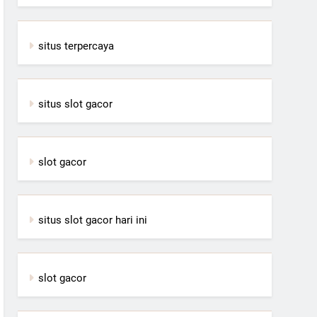
situs terpercaya
situs slot gacor
slot gacor
situs slot gacor hari ini
slot gacor