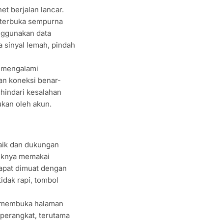
t berjalan lancar.
 terbuka sempurna
enggunakan data
ka sinyal lemah, pindah
g mengalami
an koneksi benar-
hindari kesalahan
ukan oleh akun.
baik dan dukungan
aiknya memakai
apat dimuat dengan
idak rapi, tombol
um membuka halaman
 perangkat, terutama