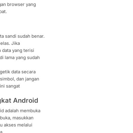
gan browser yang
pat.
a sandi sudah benar.
elas. Jika
 data yang terisi
di lama yang sudah
etik data secara
 simbol, dan jangan
ini sangat
kat Android
oid adalah membuka
rbuka, masukkan
u akses melalui
a.