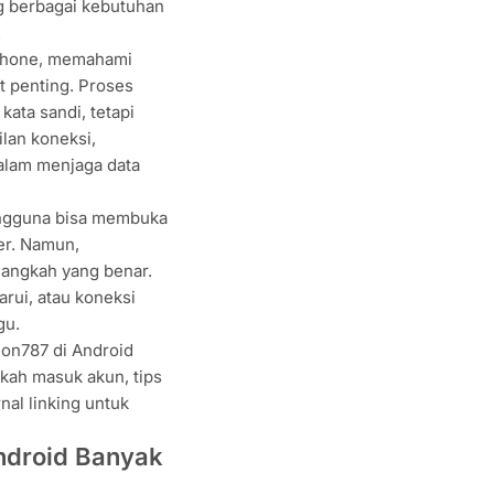
g berbagai kebutuhan
.
tphone, memahami
t penting. Proses
ata sandi, tetapi
lan koneksi,
alam menjaga data
ngguna bisa membuka
er. Namun,
langkah yang benar.
arui, atau koneksi
gu.
on787 di Android
gkah masuk akun, tips
nal linking untuk
ndroid Banyak