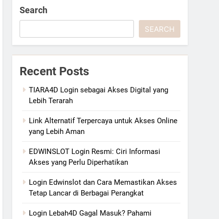
Search
SEARCH
Recent Posts
TIARA4D Login sebagai Akses Digital yang
Lebih Terarah
Link Alternatif Terpercaya untuk Akses Online
yang Lebih Aman
EDWINSLOT Login Resmi: Ciri Informasi
Akses yang Perlu Diperhatikan
Login Edwinslot dan Cara Memastikan Akses
Tetap Lancar di Berbagai Perangkat
Login Lebah4D Gagal Masuk? Pahami