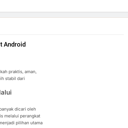
t Android
ah praktis, aman,
 stabil dari
alui
banyak dicari oleh
s melalui perangkat
 menjadi pilihan utama