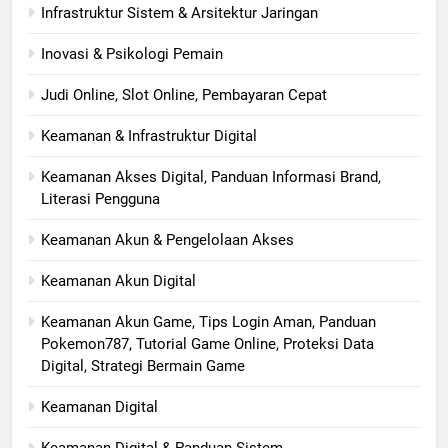
Infrastruktur Sistem & Arsitektur Jaringan
Inovasi & Psikologi Pemain
Judi Online, Slot Online, Pembayaran Cepat
Keamanan & Infrastruktur Digital
Keamanan Akses Digital, Panduan Informasi Brand,
Literasi Pengguna
Keamanan Akun & Pengelolaan Akses
Keamanan Akun Digital
Keamanan Akun Game, Tips Login Aman, Panduan
Pokemon787, Tutorial Game Online, Proteksi Data
Digital, Strategi Bermain Game
Keamanan Digital