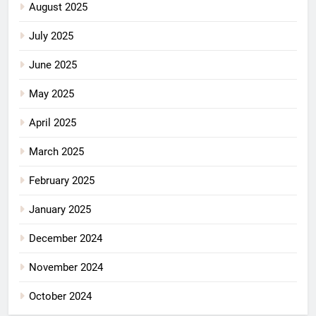
August 2025
July 2025
June 2025
May 2025
April 2025
March 2025
February 2025
January 2025
December 2024
November 2024
October 2024