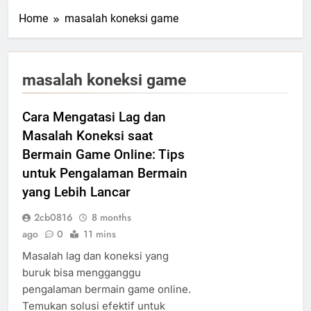
Home
masalah koneksi game
masalah koneksi game
Cara Mengatasi Lag dan
Masalah Koneksi saat
Bermain Game Online: Tips
untuk Pengalaman Bermain
yang Lebih Lancar
2cb0816
8 months
ago
0
11 mins
Masalah lag dan koneksi yang
buruk bisa mengganggu
pengalaman bermain game online.
Temukan solusi efektif untuk