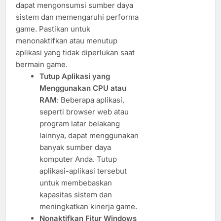
dapat mengonsumsi sumber daya
sistem dan memengaruhi performa
game. Pastikan untuk
menonaktifkan atau menutup
aplikasi yang tidak diperlukan saat
bermain game.
Tutup Aplikasi yang
Menggunakan CPU atau
RAM
: Beberapa aplikasi,
seperti browser web atau
program latar belakang
lainnya, dapat menggunakan
banyak sumber daya
komputer Anda. Tutup
aplikasi-aplikasi tersebut
untuk membebaskan
kapasitas sistem dan
meningkatkan kinerja game.
Nonaktifkan Fitur Windows