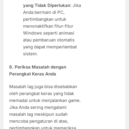
yang Tidak Diperlukan
: Jika
Anda bermain di PC,
pertimbangkan untuk
menonaktifkan fitur-fitur
Windows seperti animasi
atau pembaruan otomatis
yang dapat memperlambat
sistem.
6.
Periksa Masalah dengan
Perangkat Keras Anda
Masalah lag juga bisa disebabkan
oleh perangkat keras yang tidak
memadai untuk menjalankan game.
Jika Anda sering mengalami
masalah lag meskipun sudah
mencoba pengaturan di atas,
pertimbangkan untuk memeriksa