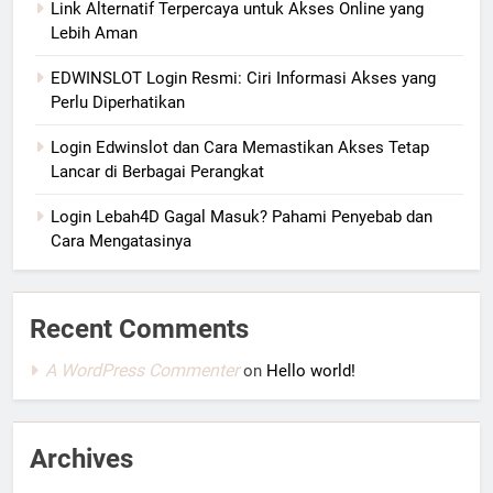
Link Alternatif Terpercaya untuk Akses Online yang
Lebih Aman
EDWINSLOT Login Resmi: Ciri Informasi Akses yang
Perlu Diperhatikan
Login Edwinslot dan Cara Memastikan Akses Tetap
Lancar di Berbagai Perangkat
Login Lebah4D Gagal Masuk? Pahami Penyebab dan
Cara Mengatasinya
Recent Comments
A WordPress Commenter
on
Hello world!
Archives