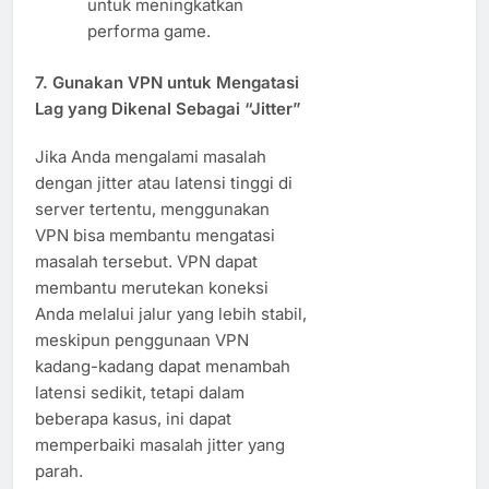
untuk meningkatkan
performa game.
7.
Gunakan VPN untuk Mengatasi
Lag yang Dikenal Sebagai “Jitter”
Jika Anda mengalami masalah
dengan jitter atau latensi tinggi di
server tertentu, menggunakan
VPN bisa membantu mengatasi
masalah tersebut. VPN dapat
membantu merutekan koneksi
Anda melalui jalur yang lebih stabil,
meskipun penggunaan VPN
kadang-kadang dapat menambah
latensi sedikit, tetapi dalam
beberapa kasus, ini dapat
memperbaiki masalah jitter yang
parah.