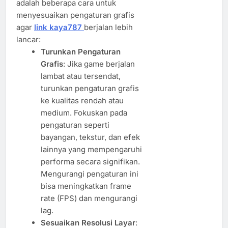
adalah beberapa cara untuk
menyesuaikan pengaturan grafis
agar
link kaya787
berjalan lebih
lancar:
Turunkan Pengaturan
Grafis
: Jika game berjalan
lambat atau tersendat,
turunkan pengaturan grafis
ke kualitas rendah atau
medium. Fokuskan pada
pengaturan seperti
bayangan, tekstur, dan efek
lainnya yang mempengaruhi
performa secara signifikan.
Mengurangi pengaturan ini
bisa meningkatkan frame
rate (FPS) dan mengurangi
lag.
Sesuaikan Resolusi Layar
: