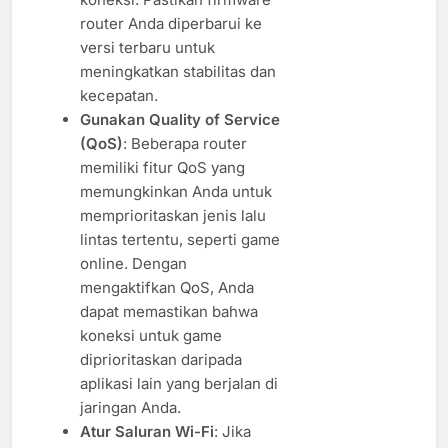
router Anda diperbarui ke
versi terbaru untuk
meningkatkan stabilitas dan
kecepatan.
Gunakan Quality of Service
(QoS)
: Beberapa router
memiliki fitur QoS yang
memungkinkan Anda untuk
memprioritaskan jenis lalu
lintas tertentu, seperti game
online. Dengan
mengaktifkan QoS, Anda
dapat memastikan bahwa
koneksi untuk game
diprioritaskan daripada
aplikasi lain yang berjalan di
jaringan Anda.
Atur Saluran Wi-Fi
: Jika