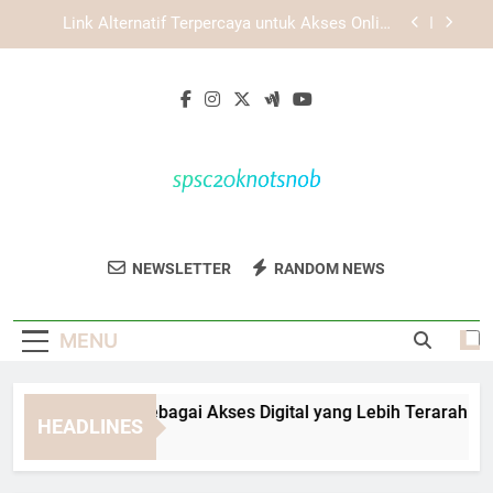
Skip
EDWINSLOT Login Resmi: Ciri Informasi Akses
to
yang Perlu Diperhatikan
content
Login Edwinslot dan Cara Memastikan Akses
Tetap Lancar di Berbagai Perangkat
TIARA4D Login sebagai Akses Digital yang Lebih
Terarah
Link Alternatif Terpercaya untuk Akses Online
yang Lebih Aman
EDWINSLOT Login Resmi: Ciri Informasi Akses
yang Perlu Diperhatikan
SPSC 20 Knots
Dapatkan Layanan Profesional Dalam
Login Edwinslot dan Cara Memastikan Akses
NEWSLETTER
RANDOM NEWS
Nob
Tetap Lancar di Berbagai Perangkat
Industri Maritim Dengan SPSC 20 Knots
Nob. Solusi Untuk Kebutuhan Kelautan.
MENU
ARA4D Login sebagai Akses Digital yang Lebih Terarah
HEADLINES
Weeks Ago