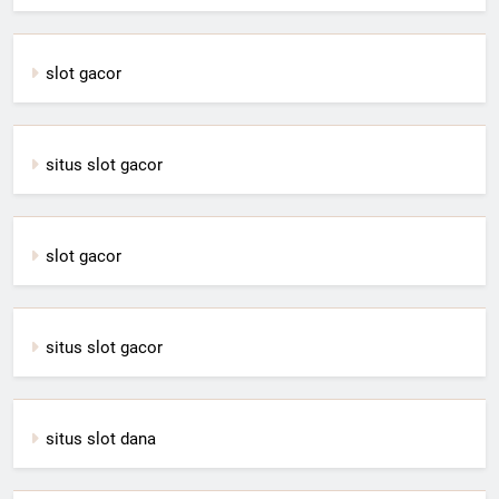
slot gacor
situs slot gacor
slot gacor
situs slot gacor
situs slot dana