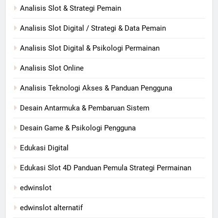
Analisis Slot & Strategi Pemain
Analisis Slot Digital / Strategi & Data Pemain
Analisis Slot Digital & Psikologi Permainan
Analisis Slot Online
Analisis Teknologi Akses & Panduan Pengguna
Desain Antarmuka & Pembaruan Sistem
Desain Game & Psikologi Pengguna
Edukasi Digital
Edukasi Slot 4D Panduan Pemula Strategi Permainan
edwinslot
edwinslot alternatif