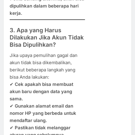
dipulihkan dalam beberapa hari
kerja.
3. Apa yang Harus
Dilakukan Jika Akun Tidak
Bisa Dipulihkan?
Jika upaya pemulihan gagal dan
akun tidak bisa dikembalikan,
berikut beberapa langkah yang
bisa Anda lakukan:
✔
Cek apakah bisa membuat
akun baru dengan data yang
sama.
✔
Gunakan alamat email dan
nomor HP yang berbeda untuk
mendaftar ulang.
✔
Pastikan tidak melanggar
aturan yang sebelumnya