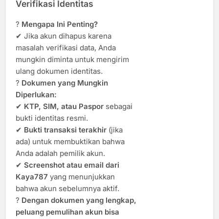
Verifikasi Identitas
?
Mengapa Ini Penting?
✔ Jika akun dihapus karena
masalah verifikasi data, Anda
mungkin diminta untuk mengirim
ulang dokumen identitas.
?
Dokumen yang Mungkin
Diperlukan:
✔
KTP, SIM, atau Paspor
sebagai
bukti identitas resmi.
✔
Bukti transaksi terakhir
(jika
ada) untuk membuktikan bahwa
Anda adalah pemilik akun.
✔
Screenshot atau email dari
Kaya787
yang menunjukkan
bahwa akun sebelumnya aktif.
?
Dengan dokumen yang lengkap,
peluang pemulihan akun bisa