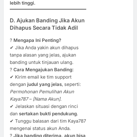
lebih tinggi.
D. Ajukan Banding Jika Akun
Dihapus Secara Tidak Adil
?
Mengapa Ini Penting?
✔ Jika Anda yakin akun dihapus
tanpa alasan yang jelas, ajukan
banding untuk tinjauan ulang.
?
Cara Mengajukan Banding:
✔ Kirim email ke tim support
dengan
judul yang jelas
, seperti:
Permohonan Pemulihan Akun
Kaya787 – [Nama Akun]
.
✔ Jelaskan situasi dengan rinci
dan
sertakan bukti pendukung
.
✔ Tunggu balasan dari tim Kaya787
mengenai status akun Anda.
?
Jika banding diterima, akun bisa