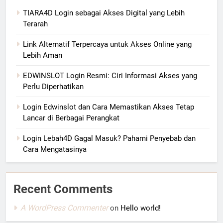
TIARA4D Login sebagai Akses Digital yang Lebih
Terarah
Link Alternatif Terpercaya untuk Akses Online yang
Lebih Aman
EDWINSLOT Login Resmi: Ciri Informasi Akses yang
Perlu Diperhatikan
Login Edwinslot dan Cara Memastikan Akses Tetap
Lancar di Berbagai Perangkat
Login Lebah4D Gagal Masuk? Pahami Penyebab dan
Cara Mengatasinya
Recent Comments
A WordPress Commenter
on
Hello world!