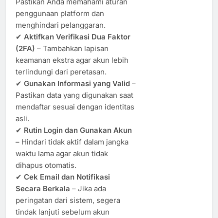
Pastikan Anda memahami aturan
penggunaan platform dan
menghindari pelanggaran.
✔
Aktifkan Verifikasi Dua Faktor
(2FA)
– Tambahkan lapisan
keamanan ekstra agar akun lebih
terlindungi dari peretasan.
✔
Gunakan Informasi yang Valid
–
Pastikan data yang digunakan saat
mendaftar sesuai dengan identitas
asli.
✔
Rutin Login dan Gunakan Akun
– Hindari tidak aktif dalam jangka
waktu lama agar akun tidak
dihapus otomatis.
✔
Cek Email dan Notifikasi
Secara Berkala
– Jika ada
peringatan dari sistem, segera
tindak lanjuti sebelum akun