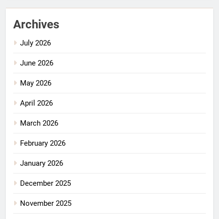
Archives
July 2026
June 2026
May 2026
April 2026
March 2026
February 2026
January 2026
December 2025
November 2025