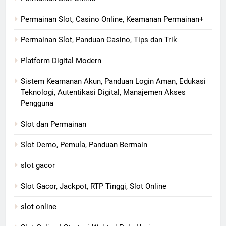
Permainan Slot, Casino Online, Keamanan Permainan+
Permainan Slot, Panduan Casino, Tips dan Trik
Platform Digital Modern
Sistem Keamanan Akun, Panduan Login Aman, Edukasi
Teknologi, Autentikasi Digital, Manajemen Akses
Pengguna
Slot dan Permainan
Slot Demo, Pemula, Panduan Bermain
slot gacor
Slot Gacor, Jackpot, RTP Tinggi, Slot Online
slot online