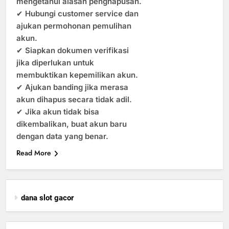
mengetahui alasan penghapusan.
✔
Hubungi customer service dan
ajukan permohonan pemulihan
akun.
✔
Siapkan dokumen verifikasi
jika diperlukan untuk
membuktikan kepemilikan akun.
✔
Ajukan banding jika merasa
akun dihapus secara tidak adil.
✔
Jika akun tidak bisa
dikembalikan, buat akun baru
dengan data yang benar.
Read More
dana slot gacor