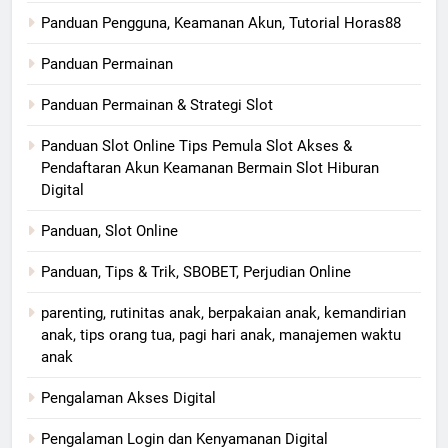
Panduan Pengguna, Keamanan Akun, Tutorial Horas88
Panduan Permainan
Panduan Permainan & Strategi Slot
Panduan Slot Online Tips Pemula Slot Akses &
Pendaftaran Akun Keamanan Bermain Slot Hiburan
Digital
Panduan, Slot Online
Panduan, Tips & Trik, SBOBET, Perjudian Online
parenting, rutinitas anak, berpakaian anak, kemandirian
anak, tips orang tua, pagi hari anak, manajemen waktu
anak
Pengalaman Akses Digital
Pengalaman Login dan Kenyamanan Digital