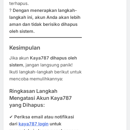
terhapus.
?
Dengan menerapkan langkah-
langkah ini, akun Anda akan lebih
aman dan tidak berisiko dihapus
oleh sistem.
Kesimpulan
Jika akun
Kaya787 dihapus oleh
sistem
, jangan langsung panik!
Ikuti langkah-langkah berikut untuk
mencoba memulihkannya:
Ringkasan Langkah
Mengatasi Akun Kaya787
yang Dihapus:
✔
Periksa email atau notifikasi
dari
kaya787 login
untuk