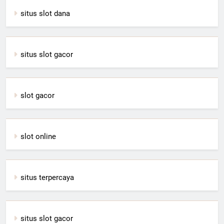
situs slot dana
situs slot gacor
slot gacor
slot online
situs terpercaya
situs slot gacor