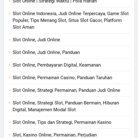
Slot Online | Strategi Waktu | Pola Harian
Slot Online Indonesia, Judi Online Terpercaya, Game Slot
Populer, Tips Menang Slot, Situs Slot Gacor, Platform
Slot Aman
Slot Online, Judi Online
Slot Online, Judi Online, Panduan
Slot Online, Pembayaran Digital, Keamanan
Slot Online, Permainan Casino, Panduan Taruhan
Slot Online, Strategi Permainan, Panduan Judi Online
Slot Online, Strategi Slot, Panduan Bermain, Hiburan
Digital, Manajemen Modal Slot
Slot Online, Tips dan Strategi, Permainan Kasino
Slot, Kasino Online, Permainan, Perjudian