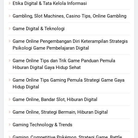
Etika Digital & Tata Kelola Informasi
Gambling, Slot Machines, Casino Tips, Online Gambling
Game Digital & Teknologi
Game Online Pengembangan Diri Keterampilan Strategis
Psikologi Game Pembelajaran Digital
Game Online Tips dan Trik Game Panduan Pemula
Hiburan Digital Gaya Hidup Sehat
Game Online Tips Gaming Pemula Strategi Game Gaya
Hidup Digital
Game Online, Bandar Slot, Hiburan Digital
Game Online, Strategi Bermain, Hiburan Digital
Gaming Technology & Trends
Gaming, Competitive Pokémon, Strategi Game, Battle