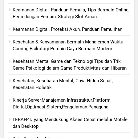
Keamanan Digital, Panduan Pemula, Tips Bermain Online,
Perlindungan Pemain, Strategi Slot Aman
Keamanan Digital, Proteksi Akun, Panduan Pemulihan
Kesehatan & Kenyamanan Bermain Manajemen Waktu
Gaming Psikologi Pemain Gaya Bermain Modern
Kesehatan Mental Game dan Teknologi Tips dan Trik
Game Psikologi dalam Game Produktivitas dan Hiburan
Kesehatan, Kesehatan Mental, Gaya Hidup Sehat,
Kesehatan Holistik
Kinerja Server,Manajemen Infrastruktur,Platform
Digital,Optimasi Sistem,Pengalaman Pengguna
LEBAH4D yang Mendukung Akses Cepat melalui Mobile
dan Desktop