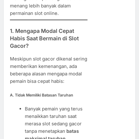
menang lebih banyak dalam
permainan slot online.
1. Mengapa Modal Cepat
Habis Saat Bermain di Slot
Gacor?
Meskipun slot gacor dikenal sering
memberikan kemenangan, ada
beberapa alasan mengapa modal
pemain bisa cepat habis:
A. Tidak Memiliki Batasan Taruhan
Banyak pemain yang terus
menaikkan taruhan saat
merasa slot sedang gacor
tanpa menetapkan
batas
maksimal taruhan
.