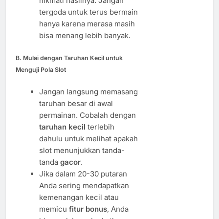
nikmati hasilnya. Jangan
tergoda untuk terus bermain
hanya karena merasa masih
bisa menang lebih banyak.
B. Mulai dengan Taruhan Kecil untuk
Menguji Pola Slot
Jangan langsung memasang
taruhan besar di awal
permainan. Cobalah dengan
taruhan kecil
terlebih
dahulu untuk melihat apakah
slot menunjukkan tanda-
tanda
gacor
.
Jika dalam 20-30 putaran
Anda sering mendapatkan
kemenangan kecil atau
memicu
fitur bonus
, Anda