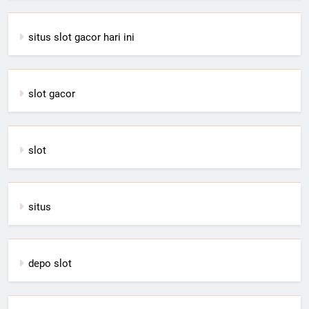
situs slot gacor hari ini
slot gacor
slot
situs
depo slot