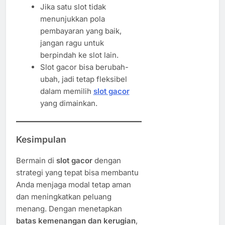
Jika satu slot tidak
menunjukkan pola
pembayaran yang baik,
jangan ragu untuk
berpindah ke slot lain.
Slot gacor bisa berubah-
ubah, jadi tetap fleksibel
dalam memilih
slot gacor
yang dimainkan.
Kesimpulan
Bermain di
slot gacor
dengan
strategi yang tepat bisa membantu
Anda menjaga modal tetap aman
dan meningkatkan peluang
menang. Dengan menetapkan
batas kemenangan dan kerugian
,