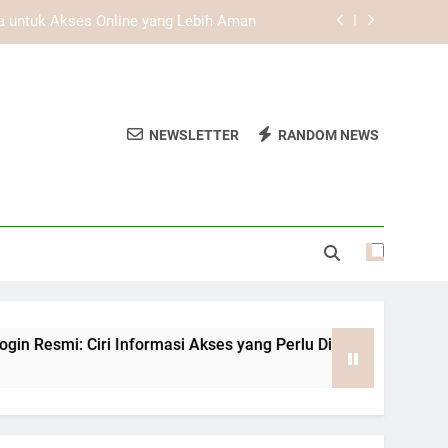
ya untuk Akses Online yang Lebih Aman
formasi Akses yang Perlu Diperhatikan
s Tetap Lancar di Berbagai Perangkat
NEWSLETTER
RANDOM NEWS
agai Akses Digital yang Lebih Terarah
ya untuk Akses Online yang Lebih Aman
nots Nob. Solusi Untuk Kebutuhan Kelautan.
formasi Akses yang Perlu Diperhatikan
s Tetap Lancar di Berbagai Perangkat
iri Informasi Akses yang Perlu Diperhatikan
Login Edw
2 Months Ag