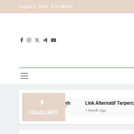
Skip
August 7, 2026
5:51:51 PM
to
content
SPS
Dapatkan 
l yang Lebih Terarah
Link Alternatif Terpercaya untuk 
1 Month Ago
HEADLINES