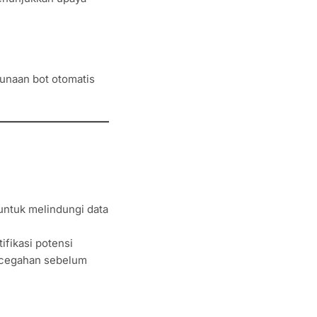
naan bot otomatis
untuk melindungi data
ifikasi potensi
ncegahan sebelum