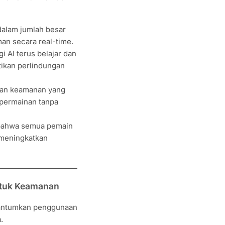
 dalam jumlah besar
n secara real-time.
gi AI terus belajar dan
ikan perlindungan
gan keamanan yang
 permainan tanpa
 bahwa semua pemain
 meningkatkan
ntuk Keamanan
cantumkan penggunaan
.