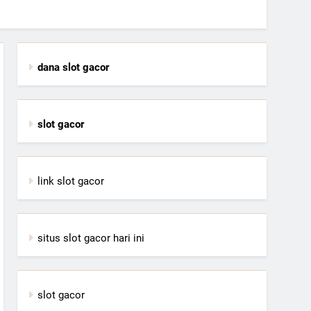
dana slot gacor
slot gacor
link slot gacor
situs slot gacor hari ini
slot gacor