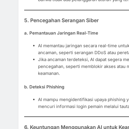
5. Pencegahan Serangan Siber
a. Pemantauan Jaringan Real-Time
AI memantau jaringan secara real-time untu
ancaman, seperti serangan DDoS atau peret
Jika ancaman terdeteksi, AI dapat segera m
pencegahan, seperti memblokir akses atau 
keamanan.
b. Deteksi Phishing
AI mampu mengidentifikasi upaya phishing
mencuri informasi login pemain melalui tauta
6. Keuntungan Menggunakan AI untuk Kea