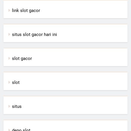
link slot gacor
situs slot gacor hari ini
slot gacor
slot
situs
depo slot