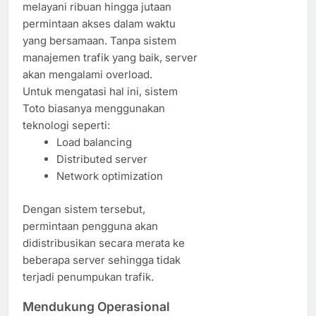
melayani ribuan hingga jutaan
permintaan akses dalam waktu
yang bersamaan. Tanpa sistem
manajemen trafik yang baik, server
akan mengalami overload.
Untuk mengatasi hal ini, sistem
Toto biasanya menggunakan
teknologi seperti:
Load balancing
Distributed server
Network optimization
Dengan sistem tersebut,
permintaan pengguna akan
didistribusikan secara merata ke
beberapa server sehingga tidak
terjadi penumpukan trafik.
Mendukung Operasional