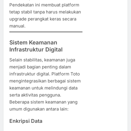
Pendekatan ini membuat platform
tetap stabil tanpa harus melakukan
upgrade perangkat keras secara
manual.
Sistem Keamanan
Infrastruktur Digital
Selain stabilitas, keamanan juga
menjadi bagian penting dalam
infrastruktur digital. Platform Toto
mengintegrasikan berbagai sistem
keamanan untuk melindungi data
serta aktivitas pengguna.
Beberapa sistem keamanan yang
umum digunakan antara lain:
Enkripsi Data