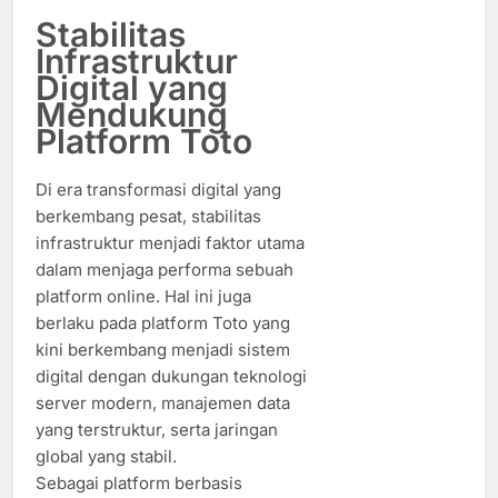
Stabilitas
Infrastruktur
Digital yang
Mendukung
Platform Toto
Di era transformasi digital yang
berkembang pesat, stabilitas
infrastruktur menjadi faktor utama
dalam menjaga performa sebuah
platform online. Hal ini juga
berlaku pada platform Toto yang
kini berkembang menjadi sistem
digital dengan dukungan teknologi
server modern, manajemen data
yang terstruktur, serta jaringan
global yang stabil.
Sebagai platform berbasis