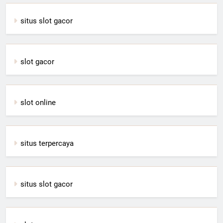
situs slot gacor
slot gacor
slot online
situs terpercaya
situs slot gacor