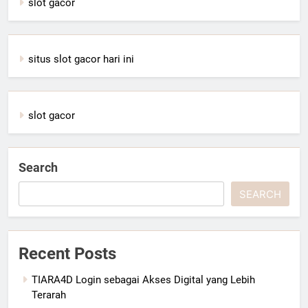
slot gacor
situs slot gacor hari ini
slot gacor
Search
SEARCH
Recent Posts
TIARA4D Login sebagai Akses Digital yang Lebih
Terarah