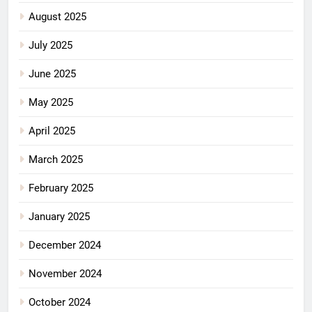
August 2025
July 2025
June 2025
May 2025
April 2025
March 2025
February 2025
January 2025
December 2024
November 2024
October 2024