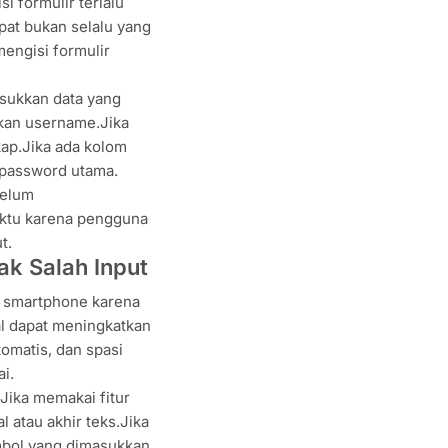
 formulir terlalu
pat bukan selalu yang
mengisi formulir
asukkan data yang
kan username.Jika
ap.Jika ada kolom
 password utama.
belum
aktu karena pengguna
t.
ak Salah Input
 smartphone karena
ual dapat meningkatkan
otomatis, dan spasi
i.
.Jika memakai fitur
l atau akhir teks.Jika
imbol yang dimasukkan