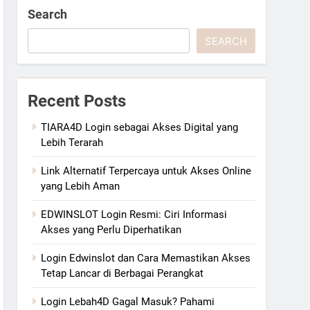
Search
SEARCH
Recent Posts
TIARA4D Login sebagai Akses Digital yang
Lebih Terarah
Link Alternatif Terpercaya untuk Akses Online
yang Lebih Aman
EDWINSLOT Login Resmi: Ciri Informasi
Akses yang Perlu Diperhatikan
Login Edwinslot dan Cara Memastikan Akses
Tetap Lancar di Berbagai Perangkat
Login Lebah4D Gagal Masuk? Pahami