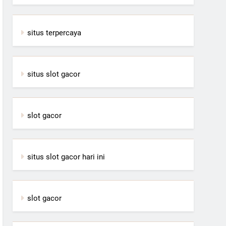
situs terpercaya
situs slot gacor
slot gacor
situs slot gacor hari ini
slot gacor