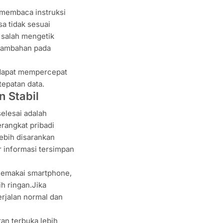
a membaca instruksi
sa tidak sesuai
 salah mengetik
 tambahan pada
dapat mempercepat
epatan data.
 Stabil
elesai adalah
angkat pribadi
lebih disarankan
r informasi tersimpan
memakai smartphone,
ih ringan.Jika
rjalan normal dan
an terbuka lebih