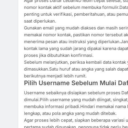
Agar proses Daftar Lebah4D lebih cepat selesai, si
nomor kontak aktif sebelum membuka formulir.Data 
penting untuk verifikasi, pemberitahuan, atau pemu
saat diperlukan.
Gunakan email yang mudah diakses dan masih serin
memakai nomor kontak, pastikan nomor tersebut akt
menerima pesan atau instruksi yang diperlukan.J
kontak lama yang sudah jarang dipakai karena dap
proses jika dibutuhkan konfirmasi.
Sebelum melanjutkan, periksa kembali data kontak
dimasukkan.Satu huruf atau angka yang salah dap
berikutnya menjadi lebih rumit.
Pilih Username Sebelum Mulai Daf
Username sebaiknya disiapkan sebelum proses Da
dimulai.Pilih username yang mudah diingat, singkat, 
membuka informasi pribadi.Hindari memakai nama le
lengkap, atau pola angka yang mudah ditebak.
Agar proses lebih cepat, siapkan beberapa variasi 
pertama sudah digunakan, pengguna tidak perlu berp