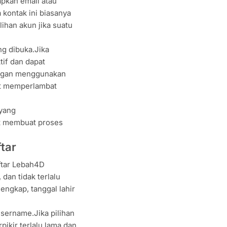
apkan email atau
kontak ini biasanya
lihan akun jika suatu
g dibuka.Jika
if dan dapat
angan menggunakan
at memperlambat
 yang
at membuat proses
tar
ftar Lebah4D
dan tidak terlalu
ngkap, tanggal lahir
username.Jika pilihan
ikir terlalu lama dan