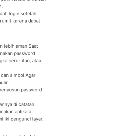
n.
ah login setelah
rumit karena dapat
n lebih aman.Saat
unakan password
ngka berurutan, atau
, dan simbol.Agar
ulir
 menyusun password
nnya di catatan
unakan aplikasi
liki pengunci layar.