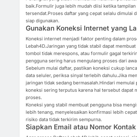
baik.Formulir juga lebih mudah diisi ketika tampilan
tersendat.Proses daftar yang cepat selalu dimulai 
siap digunakan.
Gunakan Koneksi Internet yang L
Koneksi internet menjadi faktor penting dalam pros
Lebah4D.Jaringan yang tidak stabil dapat membuat
tombol tidak merespons, atau formulir gagal terkirim.
pengguna sering harus mengulang proses dari awal
Sebelum mulai daftar, pastikan koneksi cukup lan
data seluler, periksa sinyal terlebih dahulu.Jika me
jaringan tidak sedang bermasalah.Hindari memulai 
koneksi sering terputus karena hal tersebut dapa
proses.
Koneksi yang stabil membuat pengguna bisa mengis
lebih tenang, menyelesaikan konfirmasi lebih cepa
risiko data tidak terkirim sempurna.
Siapkan Email atau Nomor Kontak 