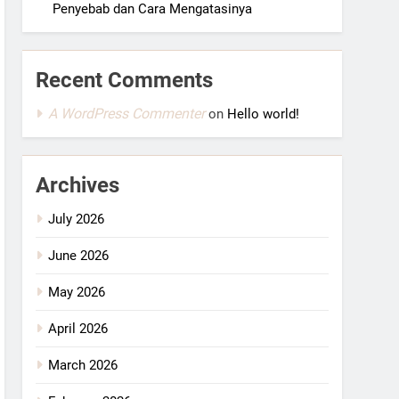
Penyebab dan Cara Mengatasinya
Recent Comments
A WordPress Commenter
on
Hello world!
Archives
July 2026
June 2026
May 2026
April 2026
March 2026