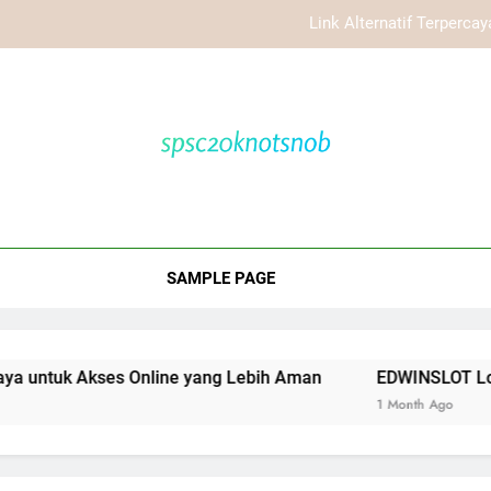
Link Alternatif Terperca
EDWINSLOT Login Resmi: Ciri In
Login Edwinslot dan Cara Memastikan Akse
TIARA4D Login seb
C 20 Knots Nob
Link Alternatif Terperca
Layanan Profesional Dalam Industri Maritim Dengan SPSC 20 K
EDWINSLOT Login Resmi: Ciri In
SAMPLE PAGE
Login Edwinslot dan Cara Memastikan Akse
Akses Online yang Lebih Aman
EDWINSLOT Login Resmi: Ci
1 Month Ago