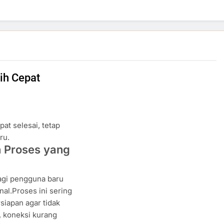
ih Cepat
at selesai, tetap
ru.
 Proses yang
agi pengguna baru
al.Proses ini sering
siapan agar tidak
, koneksi kurang