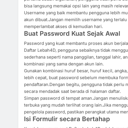
bisa langsung memakai opsi lain yang masih releva
Username yang baik membantu pengguna lebih mud
akun dibuat.Jangan memilih username yang terlalu 
memperlambat akses di kemudian hari.
Buat Password Kuat Sejak Awal
Password yang kuat membantu proses akun berjala
Daftar Lebah4D, pengguna sebaiknya tidak mengg
sederhana seperti nama panggilan, tanggal lahir, a
kombinasi yang sama dengan akun lain.
Gunakan kombinasi huruf besar, huruf kecil, angka
lebih cepat, buat password sebelum membuka form
pendaftaran.Dengan begitu, pengguna tidak perlu
secara mendadak saat berada di halaman daftar.
Simpan password di tempat aman.Jangan menuliska
terbuka yang mudah terlihat orang lain.Jika mengg
pengelola password, pastikan perangkat utama memi
Isi Formulir secara Bertahap