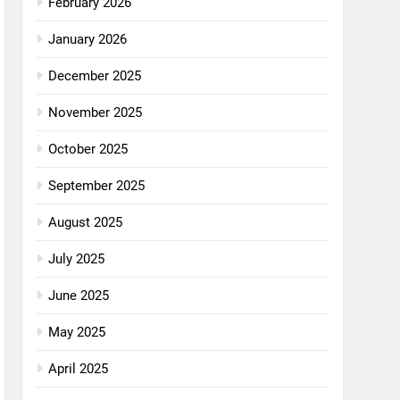
February 2026
January 2026
December 2025
November 2025
October 2025
September 2025
August 2025
July 2025
June 2025
May 2025
April 2025