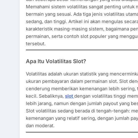
Memahami sistem volatilitas sangat penting untuk 
bermain yang sesuai. Ada tiga jenis volatilitas utam
sedang, dan tinggi. Artikel ini akan mengulas seca
karakteristik masing-masing sistem, bagaimana pe
permainan, serta contoh slot populer yang menggu
tersebut.
Apa Itu Volatilitas Slot?
Volatilitas adalah ukuran statistik yang mencermi
ukuran pembayaran dalam permainan slot. Slot deng
cenderung memberikan kemenangan lebih sering, t
kecil. Sebaliknya,
slot
dengan volatilitas tinggi m
lebih jarang, namun dengan jumlah payout yang besa
Slot volatilitas sedang berada di tengah-tengah: 
kemenangan yang relatif sering, dengan jumlah pay
dan moderat.