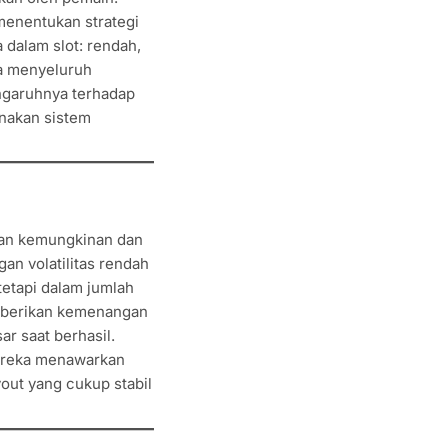
menentukan strategi
a dalam slot: rendah,
ra menyeluruh
ngaruhnya terhadap
nakan sistem
nkan kemungkinan dan
an volatilitas rendah
etapi dalam jumlah
emberikan kemenangan
r saat berhasil.
mereka menawarkan
out yang cukup stabil