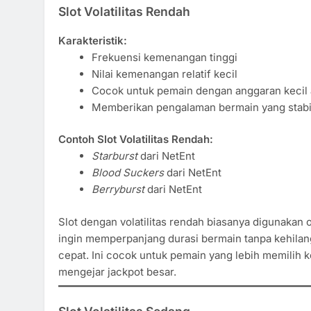
Slot Volatilitas Rendah
Karakteristik:
Frekuensi kemenangan tinggi
Nilai kemenangan relatif kecil
Cocok untuk pemain dengan anggaran kecil 
Memberikan pengalaman bermain yang stabil
Contoh Slot Volatilitas Rendah:
Starburst
dari NetEnt
Blood Suckers
dari NetEnt
Berryburst
dari NetEnt
Slot dengan volatilitas rendah biasanya digunakan
ingin memperpanjang durasi bermain tanpa kehilang
cepat. Ini cocok untuk pemain yang lebih memilih k
mengejar jackpot besar.