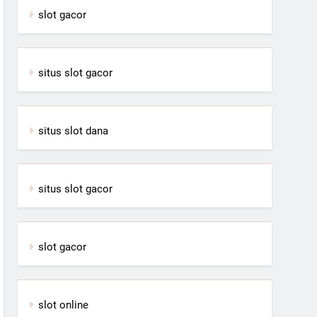
slot gacor
situs slot gacor
situs slot dana
situs slot gacor
slot gacor
slot online