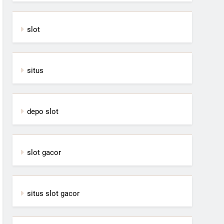
slot
situs
depo slot
slot gacor
situs slot gacor