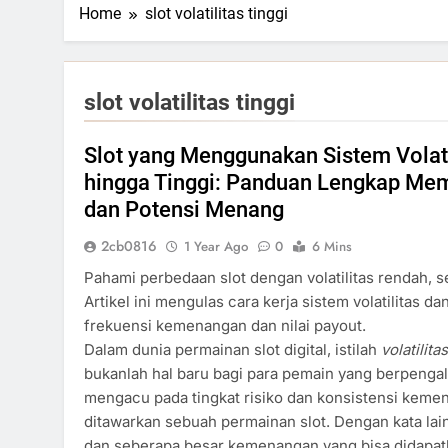
Home
slot volatilitas tinggi
slot volatilitas tinggi
Slot yang Menggunakan Sistem Volat
hingga Tinggi: Panduan Lengkap Me
dan Potensi Menang
2cb0816
1 Year Ago
0
6 Mins
Pahami perbedaan slot dengan volatilitas rendah, s
Artikel ini mengulas cara kerja sistem volatilitas 
frekuensi kemenangan dan nilai payout.
Dalam dunia permainan slot digital, istilah
volatilitas
bukanlah hal baru bagi para pemain yang berpengala
mengacu pada tingkat risiko dan konsistensi keme
ditawarkan sebuah permainan slot. Dengan kata lai
dan seberapa besar kemenangan yang bisa didapat