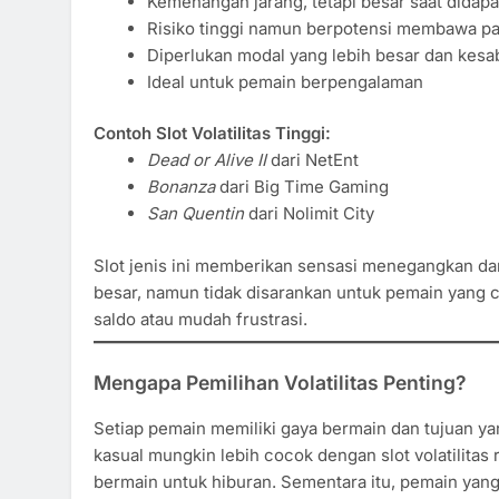
Kemenangan jarang, tetapi besar saat didap
Risiko tinggi namun berpotensi membawa pay
Diperlukan modal yang lebih besar dan kesa
Ideal untuk pemain berpengalaman
Contoh Slot Volatilitas Tinggi:
Dead or Alive II
dari NetEnt
Bonanza
dari Big Time Gaming
San Quentin
dari Nolimit City
Slot jenis ini memberikan sensasi menegangkan da
besar, namun tidak disarankan untuk pemain yang 
saldo atau mudah frustrasi.
Mengapa Pemilihan Volatilitas Penting?
Setiap pemain memiliki gaya bermain dan tujuan y
kasual mungkin lebih cocok dengan slot volatilita
bermain untuk hiburan. Sementara itu, pemain yan