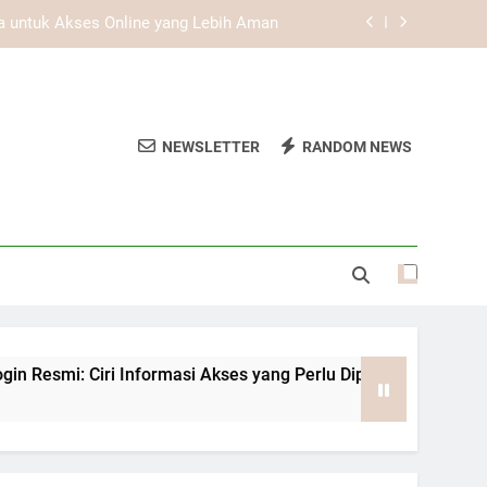
ya untuk Akses Online yang Lebih Aman
formasi Akses yang Perlu Diperhatikan
s Tetap Lancar di Berbagai Perangkat
NEWSLETTER
RANDOM NEWS
agai Akses Digital yang Lebih Terarah
ya untuk Akses Online yang Lebih Aman
nots Nob. Solusi Untuk Kebutuhan Kelautan.
formasi Akses yang Perlu Diperhatikan
s Tetap Lancar di Berbagai Perangkat
ri Informasi Akses yang Perlu Diperhatikan
Login Edwi
2 Months Ago