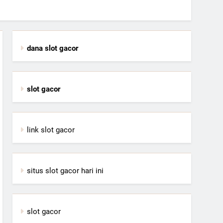
dana slot gacor
slot gacor
link slot gacor
situs slot gacor hari ini
slot gacor