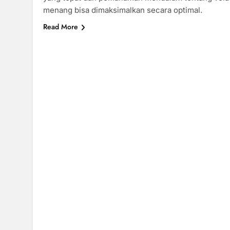
menang bisa dimaksimalkan secara optimal.
Read More