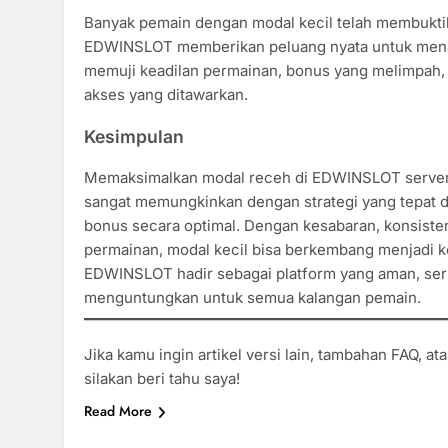
Banyak pemain dengan modal kecil telah membukt
EDWINSLOT memberikan peluang nyata untuk men
memuji keadilan permainan, bonus yang melimpah
akses yang ditawarkan.
Kesimpulan
Memaksimalkan modal receh di EDWINSLOT server 
sangat memungkinkan dengan strategi yang tepat d
bonus secara optimal. Dengan kesabaran, konsist
permainan, modal kecil bisa berkembang menjadi k
EDWINSLOT hadir sebagai platform yang aman, ser
menguntungkan untuk semua kalangan pemain.
Jika kamu ingin artikel versi lain, tambahan FAQ, at
silakan beri tahu saya!
Read More