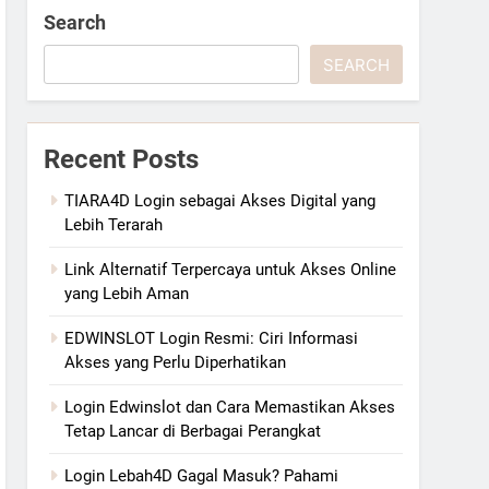
Search
SEARCH
Recent Posts
TIARA4D Login sebagai Akses Digital yang
Lebih Terarah
Link Alternatif Terpercaya untuk Akses Online
yang Lebih Aman
EDWINSLOT Login Resmi: Ciri Informasi
Akses yang Perlu Diperhatikan
Login Edwinslot dan Cara Memastikan Akses
Tetap Lancar di Berbagai Perangkat
Login Lebah4D Gagal Masuk? Pahami