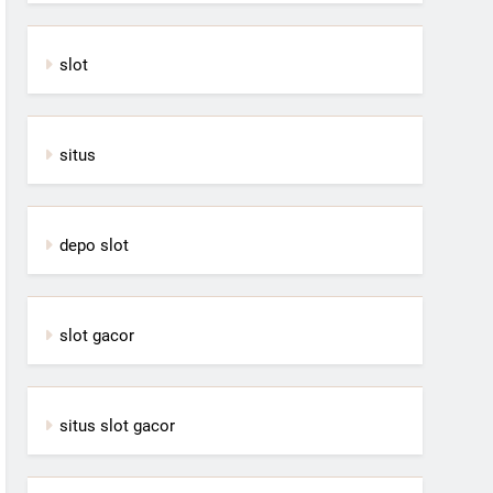
slot
situs
depo slot
slot gacor
situs slot gacor