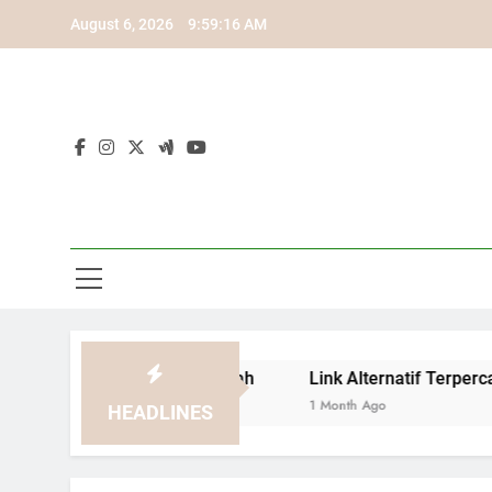
Skip
August 6, 2026
9:59:17 AM
to
content
SPS
Dapatkan 
 yang Lebih Terarah
Link Alternatif Terpercaya untuk 
1 Month Ago
HEADLINES