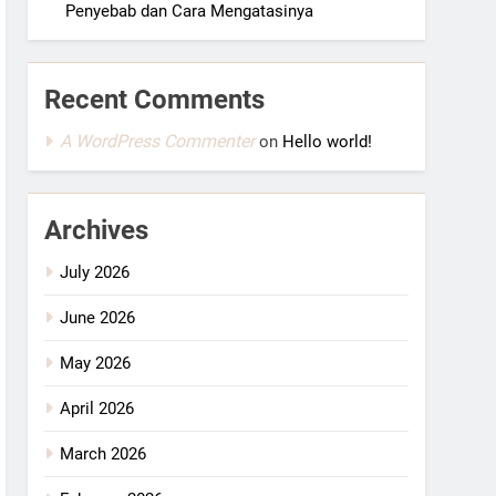
Penyebab dan Cara Mengatasinya
Recent Comments
A WordPress Commenter
on
Hello world!
Archives
July 2026
June 2026
May 2026
April 2026
March 2026