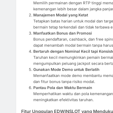
Memilih permainan dengan RTP tinggi mema
kemenangan lebih besar dalam jangka panja
Manajemen Modal yang Ketat
Tetapkan batas harian untuk modal dan targ
bermain tetap terkendali dan tidak terbawa 
Manfaatkan Bonus dan Promosi
Bonus pendaftaran, cashback, dan free spi
dapat menambah modal bermain tanpa harus 
Bertaruh dengan Nominal Kecil tapi Konsist
Taruhan kecil memungkinkan pemain bermain
mengumpulkan peluang jackpot secara bert
Gunakan Mode Demo untuk Berlatih
Memanfaatkan mode demo membantu memah
dan fitur bonus tanpa risiko modal.
Pantau Pola dan Waktu Bermain
Memperhatikan waktu dan pola kemenangan
meningkatkan efektivitas taruhan.
Fitur Unggulan EDWINSLOT yang Menduku