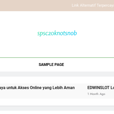
Link Alternatif Terperca
EDWINSLOT Login Resmi: Ciri In
Login Edwinslot dan Cara Memastikan Akse
TIARA4D Login seb
C 20 Knots Nob
Link Alternatif Terperca
Layanan Profesional Dalam Industri Maritim Dengan SPSC 20 K
EDWINSLOT Login Resmi: Ciri In
SAMPLE PAGE
Login Edwinslot dan Cara Memastikan Akse
Akses Online yang Lebih Aman
EDWINSLOT Login Resmi: Ci
1 Month Ago