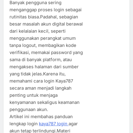
Banyak pengguna sering
menganggap proses login sebagai
rutinitas biasa.Padahal, sebagian
besar masalah akun digital berawal
dari kelalaian kecil, seperti
menggunakan perangkat umum
tanpa logout, membagikan kode
verifikasi, memakai password yang
sama di banyak platform, atau
mengakses halaman dari sumber
yang tidak jelas.Karena itu,
memahami cara login Kaya787
secara aman menjadi langkah
penting untuk menjaga
kenyamanan sekaligus keamanan
penggunaan akun.
Artikel ini membahas panduan
lengkap login
kaya787 login
agar
akun tetap terlindungi.Materi