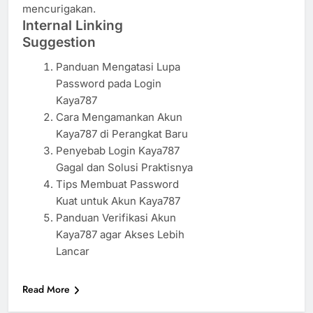
mencurigakan.
Internal Linking
Suggestion
Panduan Mengatasi Lupa
Password pada Login
Kaya787
Cara Mengamankan Akun
Kaya787 di Perangkat Baru
Penyebab Login Kaya787
Gagal dan Solusi Praktisnya
Tips Membuat Password
Kuat untuk Akun Kaya787
Panduan Verifikasi Akun
Kaya787 agar Akses Lebih
Lancar
Read More