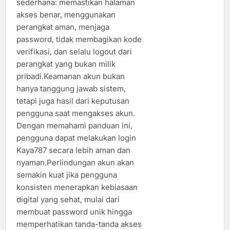
sederhana: memastikan halaman
akses benar, menggunakan
perangkat aman, menjaga
password, tidak membagikan kode
verifikasi, dan selalu logout dari
perangkat yang bukan milik
pribadi.Keamanan akun bukan
hanya tanggung jawab sistem,
tetapi juga hasil dari keputusan
pengguna saat mengakses akun.
Dengan memahami panduan ini,
pengguna dapat melakukan login
Kaya787 secara lebih aman dan
nyaman.Perlindungan akun akan
semakin kuat jika pengguna
konsisten menerapkan kebiasaan
digital yang sehat, mulai dari
membuat password unik hingga
memperhatikan tanda-tanda akses