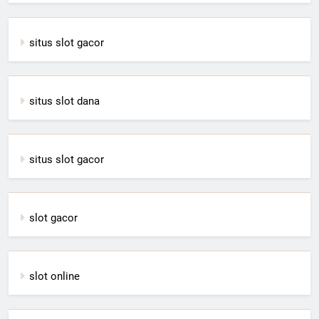
situs slot gacor
situs slot dana
situs slot gacor
slot gacor
slot online