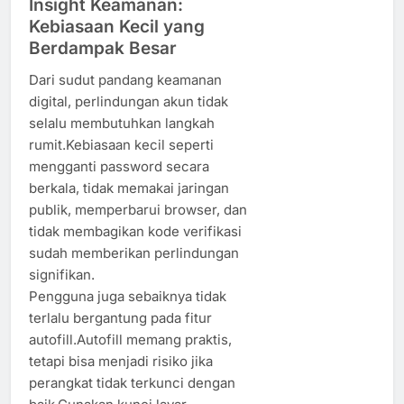
Insight Keamanan:
Kebiasaan Kecil yang
Berdampak Besar
Dari sudut pandang keamanan
digital, perlindungan akun tidak
selalu membutuhkan langkah
rumit.Kebiasaan kecil seperti
mengganti password secara
berkala, tidak memakai jaringan
publik, memperbarui browser, dan
tidak membagikan kode verifikasi
sudah memberikan perlindungan
signifikan.
Pengguna juga sebaiknya tidak
terlalu bergantung pada fitur
autofill.Autofill memang praktis,
tetapi bisa menjadi risiko jika
perangkat tidak terkunci dengan