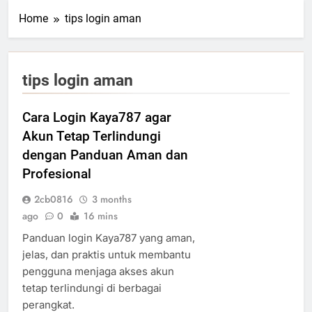
Home
tips login aman
tips login aman
Cara Login Kaya787 agar
Akun Tetap Terlindungi
dengan Panduan Aman dan
Profesional
2cb0816
3 months
ago
0
16 mins
Panduan login Kaya787 yang aman,
jelas, dan praktis untuk membantu
pengguna menjaga akses akun
tetap terlindungi di berbagai
perangkat.