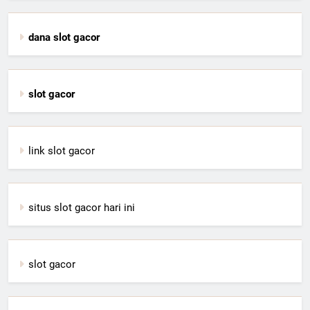
dana slot gacor
slot gacor
link slot gacor
situs slot gacor hari ini
slot gacor