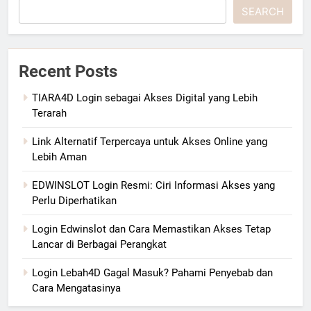
SEARCH
Recent Posts
TIARA4D Login sebagai Akses Digital yang Lebih
Terarah
Link Alternatif Terpercaya untuk Akses Online yang
Lebih Aman
EDWINSLOT Login Resmi: Ciri Informasi Akses yang
Perlu Diperhatikan
Login Edwinslot dan Cara Memastikan Akses Tetap
Lancar di Berbagai Perangkat
Login Lebah4D Gagal Masuk? Pahami Penyebab dan
Cara Mengatasinya