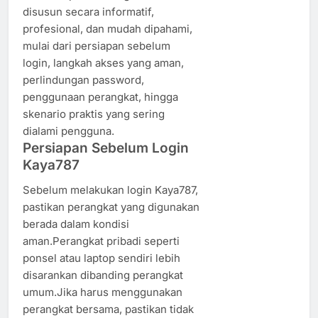
disusun secara informatif,
profesional, dan mudah dipahami,
mulai dari persiapan sebelum
login, langkah akses yang aman,
perlindungan password,
penggunaan perangkat, hingga
skenario praktis yang sering
dialami pengguna.
Persiapan Sebelum Login
Kaya787
Sebelum melakukan login Kaya787,
pastikan perangkat yang digunakan
berada dalam kondisi
aman.Perangkat pribadi seperti
ponsel atau laptop sendiri lebih
disarankan dibanding perangkat
umum.Jika harus menggunakan
perangkat bersama, pastikan tidak