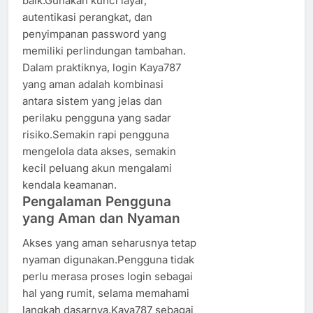
baik.Gunakan kunci layar,
autentikasi perangkat, dan
penyimpanan password yang
memiliki perlindungan tambahan.
Dalam praktiknya, login Kaya787
yang aman adalah kombinasi
antara sistem yang jelas dan
perilaku pengguna yang sadar
risiko.Semakin rapi pengguna
mengelola data akses, semakin
kecil peluang akun mengalami
kendala keamanan.
Pengalaman Pengguna
yang Aman dan Nyaman
Akses yang aman seharusnya tetap
nyaman digunakan.Pengguna tidak
perlu merasa proses login sebagai
hal yang rumit, selama memahami
langkah dasarnya.Kaya787 sebagai