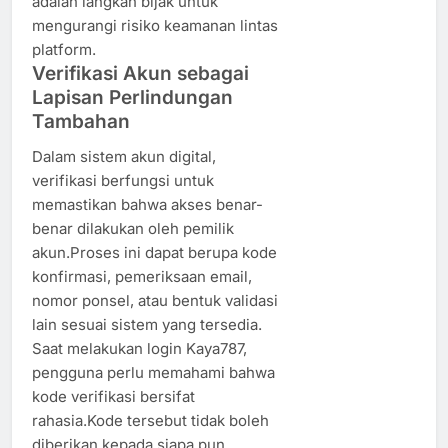
adalah langkah bijak untuk
mengurangi risiko keamanan lintas
platform.
Verifikasi Akun sebagai
Lapisan Perlindungan
Tambahan
Dalam sistem akun digital,
verifikasi berfungsi untuk
memastikan bahwa akses benar-
benar dilakukan oleh pemilik
akun.Proses ini dapat berupa kode
konfirmasi, pemeriksaan email,
nomor ponsel, atau bentuk validasi
lain sesuai sistem yang tersedia.
Saat melakukan login Kaya787,
pengguna perlu memahami bahwa
kode verifikasi bersifat
rahasia.Kode tersebut tidak boleh
diberikan kepada siapa pun,