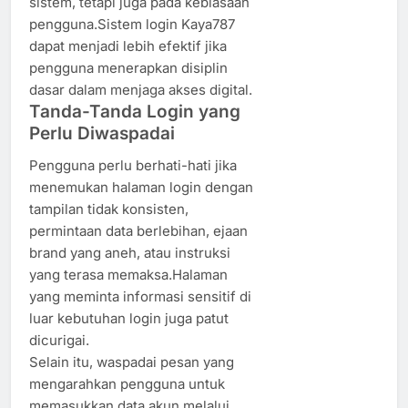
sistem, tetapi juga pada kebiasaan
pengguna.Sistem login Kaya787
dapat menjadi lebih efektif jika
pengguna menerapkan disiplin
dasar dalam menjaga akses digital.
Tanda-Tanda Login yang
Perlu Diwaspadai
Pengguna perlu berhati-hati jika
menemukan halaman login dengan
tampilan tidak konsisten,
permintaan data berlebihan, ejaan
brand yang aneh, atau instruksi
yang terasa memaksa.Halaman
yang meminta informasi sensitif di
luar kebutuhan login juga patut
dicurigai.
Selain itu, waspadai pesan yang
mengarahkan pengguna untuk
memasukkan data akun melalui