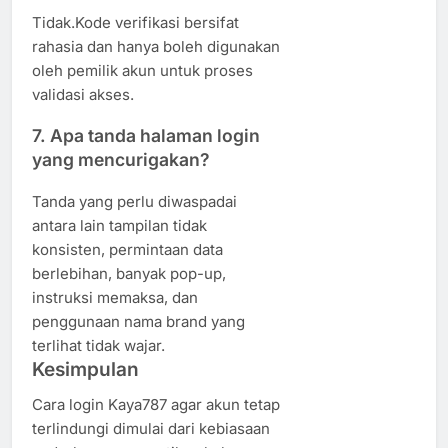
Tidak.Kode verifikasi bersifat
rahasia dan hanya boleh digunakan
oleh pemilik akun untuk proses
validasi akses.
7. Apa tanda halaman login
yang mencurigakan?
Tanda yang perlu diwaspadai
antara lain tampilan tidak
konsisten, permintaan data
berlebihan, banyak pop-up,
instruksi memaksa, dan
penggunaan nama brand yang
terlihat tidak wajar.
Kesimpulan
Cara login Kaya787 agar akun tetap
terlindungi dimulai dari kebiasaan