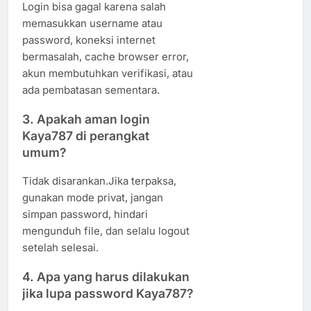
Login bisa gagal karena salah
memasukkan username atau
password, koneksi internet
bermasalah, cache browser error,
akun membutuhkan verifikasi, atau
ada pembatasan sementara.
3. Apakah aman login
Kaya787 di perangkat
umum?
Tidak disarankan.Jika terpaksa,
gunakan mode privat, jangan
simpan password, hindari
mengunduh file, dan selalu logout
setelah selesai.
4. Apa yang harus dilakukan
jika lupa password Kaya787?