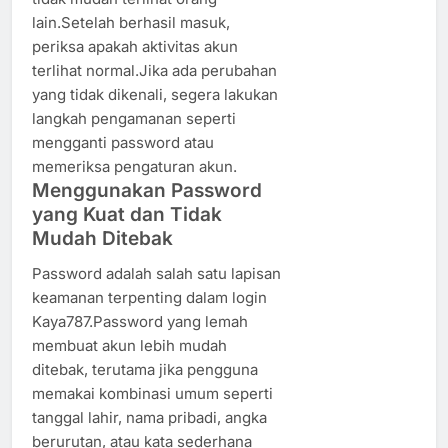
lain.Setelah berhasil masuk,
periksa apakah aktivitas akun
terlihat normal.Jika ada perubahan
yang tidak dikenali, segera lakukan
langkah pengamanan seperti
mengganti password atau
memeriksa pengaturan akun.
Menggunakan Password
yang Kuat dan Tidak
Mudah Ditebak
Password adalah salah satu lapisan
keamanan terpenting dalam login
Kaya787.Password yang lemah
membuat akun lebih mudah
ditebak, terutama jika pengguna
memakai kombinasi umum seperti
tanggal lahir, nama pribadi, angka
berurutan, atau kata sederhana