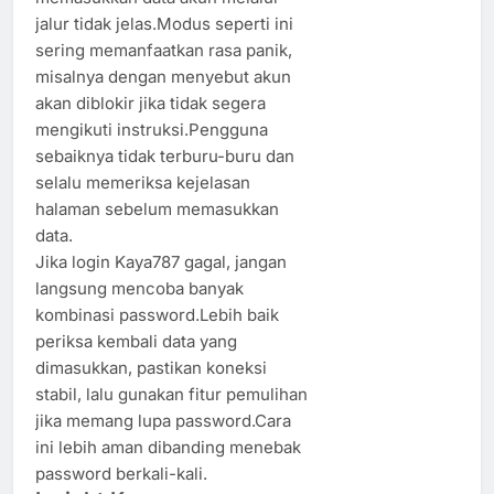
jalur tidak jelas.Modus seperti ini
sering memanfaatkan rasa panik,
misalnya dengan menyebut akun
akan diblokir jika tidak segera
mengikuti instruksi.Pengguna
sebaiknya tidak terburu-buru dan
selalu memeriksa kejelasan
halaman sebelum memasukkan
data.
Jika login Kaya787 gagal, jangan
langsung mencoba banyak
kombinasi password.Lebih baik
periksa kembali data yang
dimasukkan, pastikan koneksi
stabil, lalu gunakan fitur pemulihan
jika memang lupa password.Cara
ini lebih aman dibanding menebak
password berkali-kali.