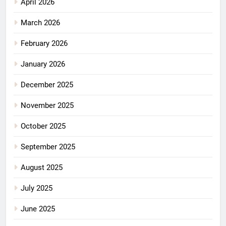
April 2026
March 2026
February 2026
January 2026
December 2025
November 2025
October 2025
September 2025
August 2025
July 2025
June 2025