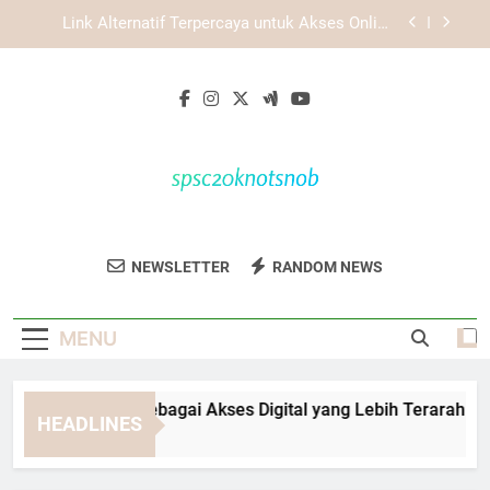
Skip
EDWINSLOT Login Resmi: Ciri Informasi Akses
to
yang Perlu Diperhatikan
content
Login Edwinslot dan Cara Memastikan Akses
Tetap Lancar di Berbagai Perangkat
TIARA4D Login sebagai Akses Digital yang Lebih
Terarah
Link Alternatif Terpercaya untuk Akses Online
yang Lebih Aman
EDWINSLOT Login Resmi: Ciri Informasi Akses
yang Perlu Diperhatikan
SPSC 20 Knots
Dapatkan Layanan Profesional Dalam
Login Edwinslot dan Cara Memastikan Akses
NEWSLETTER
RANDOM NEWS
Nob
Tetap Lancar di Berbagai Perangkat
Industri Maritim Dengan SPSC 20 Knots
Nob. Solusi Untuk Kebutuhan Kelautan.
MENU
ARA4D Login sebagai Akses Digital yang Lebih Terarah
HEADLINES
Month Ago