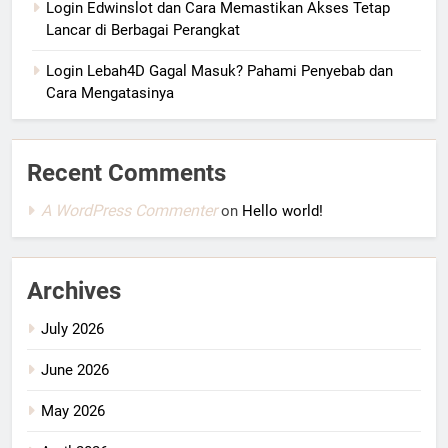
Login Edwinslot dan Cara Memastikan Akses Tetap
Lancar di Berbagai Perangkat
Login Lebah4D Gagal Masuk? Pahami Penyebab dan
Cara Mengatasinya
Recent Comments
A WordPress Commenter
on
Hello world!
Archives
July 2026
June 2026
May 2026