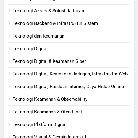
Teknologi Akses & Solusi Jaringan
Teknologi Backend & Infrastruktur Sistem
Teknologi dan Keamanan
Teknologi Digital
Teknologi Digital & Keamanan Siber
Teknologi Digital, Keamanan Jaringan, Infrastruktur Web
Teknologi Digital, Panduan Internet, Gaya Hidup Online
Teknologi Keamanan & Observability
Teknologi Keamanan & Otentikasi
Teknologi Platform Digital
Teknologi Visual & Desain Interaktif