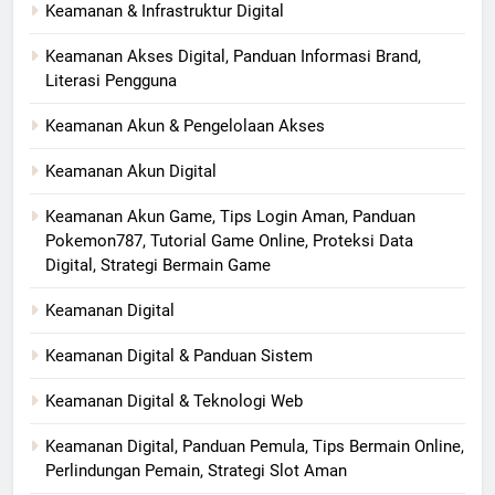
Keamanan & Infrastruktur Digital
Keamanan Akses Digital, Panduan Informasi Brand,
Literasi Pengguna
Keamanan Akun & Pengelolaan Akses
Keamanan Akun Digital
Keamanan Akun Game, Tips Login Aman, Panduan
Pokemon787, Tutorial Game Online, Proteksi Data
Digital, Strategi Bermain Game
Keamanan Digital
Keamanan Digital & Panduan Sistem
Keamanan Digital & Teknologi Web
Keamanan Digital, Panduan Pemula, Tips Bermain Online,
Perlindungan Pemain, Strategi Slot Aman