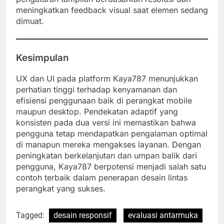
meningkatkan feedback visual saat elemen sedang
dimuat.
Kesimpulan
UX dan UI pada platform Kaya787 menunjukkan
perhatian tinggi terhadap kenyamanan dan
efisiensi penggunaan baik di perangkat mobile
maupun desktop. Pendekatan adaptif yang
konsisten pada dua versi ini memastikan bahwa
pengguna tetap mendapatkan pengalaman optimal
di manapun mereka mengakses layanan. Dengan
peningkatan berkelanjutan dan umpan balik dari
pengguna, Kaya787 berpotensi menjadi salah satu
contoh terbaik dalam penerapan desain lintas
perangkat yang sukses.
Tagged:
desain responsif
evaluasi antarmuka