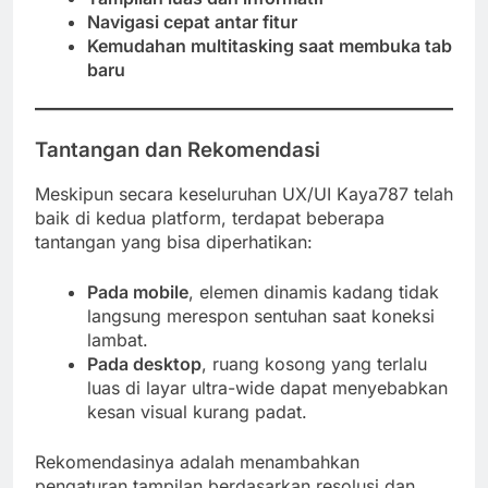
Navigasi cepat antar fitur
Kemudahan multitasking saat membuka tab
baru
Tantangan dan Rekomendasi
Meskipun secara keseluruhan UX/UI Kaya787 telah
baik di kedua platform, terdapat beberapa
tantangan yang bisa diperhatikan:
Pada mobile
, elemen dinamis kadang tidak
langsung merespon sentuhan saat koneksi
lambat.
Pada desktop
, ruang kosong yang terlalu
luas di layar ultra-wide dapat menyebabkan
kesan visual kurang padat.
Rekomendasinya adalah menambahkan
pengaturan tampilan berdasarkan resolusi dan