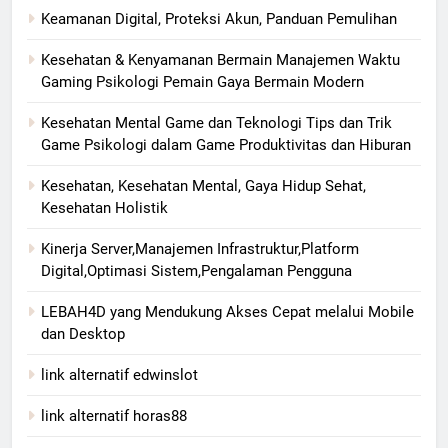
Keamanan Digital, Proteksi Akun, Panduan Pemulihan
Kesehatan & Kenyamanan Bermain Manajemen Waktu
Gaming Psikologi Pemain Gaya Bermain Modern
Kesehatan Mental Game dan Teknologi Tips dan Trik
Game Psikologi dalam Game Produktivitas dan Hiburan
Kesehatan, Kesehatan Mental, Gaya Hidup Sehat,
Kesehatan Holistik
Kinerja Server,Manajemen Infrastruktur,Platform
Digital,Optimasi Sistem,Pengalaman Pengguna
LEBAH4D yang Mendukung Akses Cepat melalui Mobile
dan Desktop
link alternatif edwinslot
link alternatif horas88