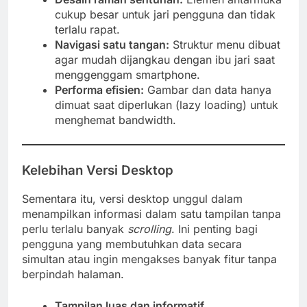
cukup besar untuk jari pengguna dan tidak
terlalu rapat.
Navigasi satu tangan:
Struktur menu dibuat
agar mudah dijangkau dengan ibu jari saat
menggenggam smartphone.
Performa efisien:
Gambar dan data hanya
dimuat saat diperlukan (lazy loading) untuk
menghemat bandwidth.
Kelebihan Versi Desktop
Sementara itu, versi desktop unggul dalam
menampilkan informasi dalam satu tampilan tanpa
perlu terlalu banyak
scrolling
. Ini penting bagi
pengguna yang membutuhkan data secara
simultan atau ingin mengakses banyak fitur tanpa
berpindah halaman.
Tampilan luas dan informatif