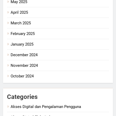
May 2025
April 2025
March 2025
February 2025
January 2025
December 2024
November 2024
October 2024
Categories
Akses Digital dan Pengalaman Pengguna