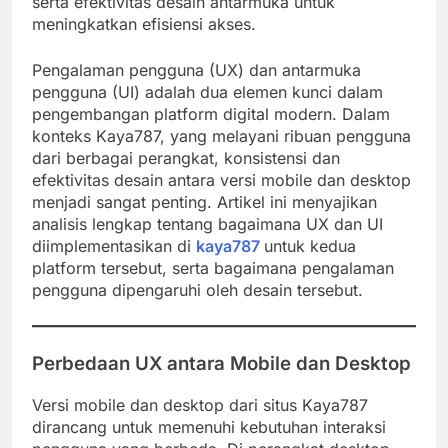
serta efektivitas desain antarmuka untuk
meningkatkan efisiensi akses.
Pengalaman pengguna (UX) dan antarmuka
pengguna (UI) adalah dua elemen kunci dalam
pengembangan platform digital modern. Dalam
konteks Kaya787, yang melayani ribuan pengguna
dari berbagai perangkat, konsistensi dan
efektivitas desain antara versi mobile dan desktop
menjadi sangat penting. Artikel ini menyajikan
analisis lengkap tentang bagaimana UX dan UI
diimplementasikan di
kaya787
untuk kedua
platform tersebut, serta bagaimana pengalaman
pengguna dipengaruhi oleh desain tersebut.
Perbedaan UX antara Mobile dan Desktop
Versi mobile dan desktop dari situs Kaya787
dirancang untuk memenuhi kebutuhan interaksi