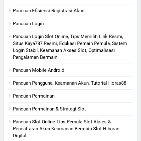
Panduan Efisiensi Registrasi Akun
Panduan Login
Panduan Login Slot Online, Tips Memilih Link Resmi,
Situs Kaya787 Resmi, Edukasi Pemain Pemula, Sistem
Login Stabil, Keamanan Akses Slot, Optimalisasi
Pengalaman Bermain
Panduan Mobile Android
Panduan Pengguna, Keamanan Akun, Tutorial Horas88
Panduan Permainan
Panduan Permainan & Strategi Slot
Panduan Slot Online Tips Pemula Slot Akses &
Pendaftaran Akun Keamanan Bermain Slot Hiburan
Digital